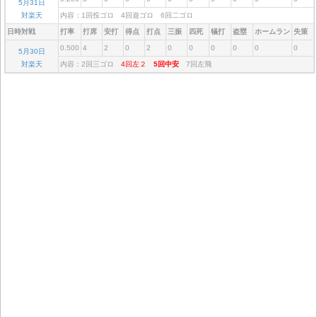
5月31日
対楽天
内容：1回投ゴロ 4回遊ゴロ 6回二ゴロ
日時対戦
打率
打席
安打
得点
打点
三振
四死
犠打
盗塁
ホームラン
失策
0.500
4
2
0
2
0
0
0
0
0
0
5月30日
対楽天
内容：2回三ゴロ
4回左２
5回中安
7回左飛