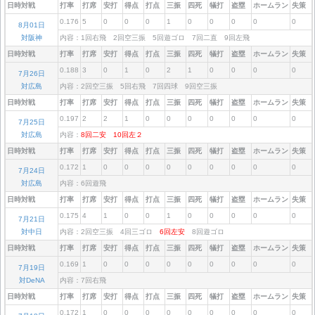
日時対戦
打率
打席
安打
得点
打点
三振
四死
犠打
盗塁
ホームラン
失策
0.176
5
0
0
0
1
0
0
0
0
0
8月01日
対阪神
内容：1回右飛 2回空三振 5回遊ゴロ 7回二直 9回左飛
日時対戦
打率
打席
安打
得点
打点
三振
四死
犠打
盗塁
ホームラン
失策
0.188
3
0
1
0
2
1
0
0
0
0
7月26日
対広島
内容：2回空三振 5回右飛 7回四球 9回空三振
日時対戦
打率
打席
安打
得点
打点
三振
四死
犠打
盗塁
ホームラン
失策
0.197
2
2
1
0
0
0
0
0
0
0
7月25日
対広島
内容：
8回二安
10回左２
日時対戦
打率
打席
安打
得点
打点
三振
四死
犠打
盗塁
ホームラン
失策
0.172
1
0
0
0
0
0
0
0
0
0
7月24日
対広島
内容：6回遊飛
日時対戦
打率
打席
安打
得点
打点
三振
四死
犠打
盗塁
ホームラン
失策
0.175
4
1
0
0
1
0
0
0
0
0
7月21日
対中日
内容：2回空三振 4回三ゴロ
6回左安
8回遊ゴロ
日時対戦
打率
打席
安打
得点
打点
三振
四死
犠打
盗塁
ホームラン
失策
0.169
1
0
0
0
0
0
0
0
0
0
7月19日
対DeNA
内容：7回右飛
日時対戦
打率
打席
安打
得点
打点
三振
四死
犠打
盗塁
ホームラン
失策
0.172
1
0
0
0
0
0
0
0
0
0