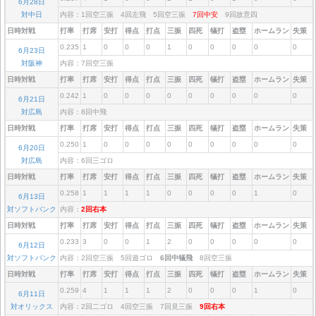
6月28日
対中日
内容：1回空三振 4回左飛 5回空三振
7回中安
9回故意四
日時対戦
打率
打席
安打
得点
打点
三振
四死
犠打
盗塁
ホームラン
失策
0.235
1
0
0
0
1
0
0
0
0
0
6月23日
対阪神
内容：7回空三振
日時対戦
打率
打席
安打
得点
打点
三振
四死
犠打
盗塁
ホームラン
失策
0.242
1
0
0
0
0
0
0
0
0
0
6月21日
対広島
内容：8回中飛
日時対戦
打率
打席
安打
得点
打点
三振
四死
犠打
盗塁
ホームラン
失策
0.250
1
0
0
0
0
0
0
0
0
0
6月20日
対広島
内容：6回三ゴロ
日時対戦
打率
打席
安打
得点
打点
三振
四死
犠打
盗塁
ホームラン
失策
0.258
1
1
1
1
0
0
0
0
1
0
6月13日
対ソフトバンク
内容：
2回右本
日時対戦
打率
打席
安打
得点
打点
三振
四死
犠打
盗塁
ホームラン
失策
0.233
3
0
0
1
2
0
0
0
0
0
6月12日
対ソフトバンク
内容：2回空三振 5回遊ゴロ
6回中犠飛
8回空三振
日時対戦
打率
打席
安打
得点
打点
三振
四死
犠打
盗塁
ホームラン
失策
0.259
4
1
1
1
2
0
0
0
1
0
6月11日
対オリックス
内容：2回二ゴロ 4回空三振 7回見三振
9回右本