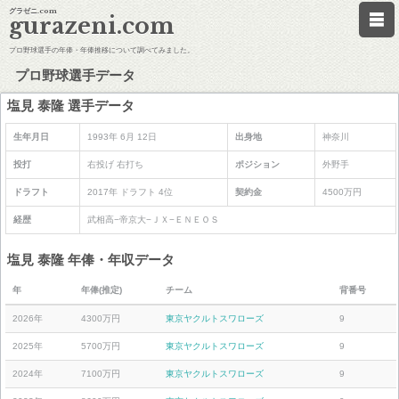
グラゼニ.com
gurazeni.com
プロ野球選手の年俸・年俸推移について調べてみました。
プロ野球選手データ
塩見 泰隆 選手データ
生年月日
1993年 6月 12日
出身地
神奈川
投打
右投げ 右打ち
ポジション
外野手
ドラフト
2017年 ドラフト 4位
契約金
4500万円
経歴
武相高−帝京大−ＪＸ−ＥＮＥＯＳ
塩見 泰隆 年俸・年収データ
年
年俸(推定)
チーム
背番号
2026年
4300万円
東京ヤクルトスワローズ
9
2025年
5700万円
東京ヤクルトスワローズ
9
2024年
7100万円
東京ヤクルトスワローズ
9