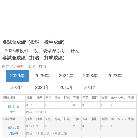
各試合成績（投球・投手成績）
2026年投球・投手成績がありません。
各試合成績（打者・打撃成績）
※赤字：
安打
太字：
打点
2026年
2025年
2024年
2023年
2022年
2021年
2020年
2019年
2018年
日時対戦
打率
打席
安打
得点
打点
三振
四死
犠打
盗塁
ホームラン
失策
0.169
1
0
0
0
0
0
0
0
0
0
8月04日
対中日
内容：9回右飛
日時対戦
打率
打席
安打
得点
打点
三振
四死
犠打
盗塁
ホームラン
失策
0.171
2
0
0
0
2
0
0
0
0
0
8月02日
対阪神
内容：7回空三振 9回空三振