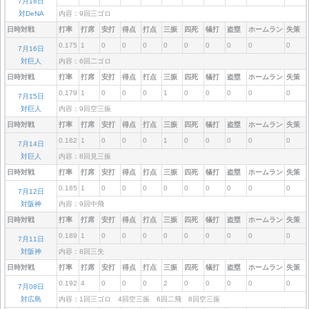
7月18日
対DeNA
内容：9回三ゴロ
日時対戦
打率
打席
安打
得点
打点
三振
四死
犠打
盗塁
ホームラン
失策
0.175
1
0
0
0
0
0
0
0
0
0
7月16日
対巨人
内容：6回二ゴロ
日時対戦
打率
打席
安打
得点
打点
三振
四死
犠打
盗塁
ホームラン
失策
0.179
1
0
0
0
1
0
0
0
0
0
7月15日
対巨人
内容：9回空三振
日時対戦
打率
打席
安打
得点
打点
三振
四死
犠打
盗塁
ホームラン
失策
0.182
1
0
0
0
1
0
0
0
0
0
7月14日
対巨人
内容：8回見三振
日時対戦
打率
打席
安打
得点
打点
三振
四死
犠打
盗塁
ホームラン
失策
0.185
1
0
0
0
0
0
0
0
0
0
7月12日
対阪神
内容：9回中飛
日時対戦
打率
打席
安打
得点
打点
三振
四死
犠打
盗塁
ホームラン
失策
0.189
1
0
0
0
0
0
0
0
0
0
7月11日
対阪神
内容：8回三失
日時対戦
打率
打席
安打
得点
打点
三振
四死
犠打
盗塁
ホームラン
失策
0.192
4
0
0
0
2
0
0
0
0
0
7月08日
対広島
内容：1回三ゴロ 4回空三振 6回二飛 8回空三振