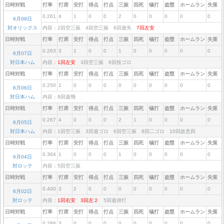
日時対戦
打率
打席
安打
得点
打点
三振
四死
犠打
盗塁
ホームラン
失策
0.261
4
1
0
0
2
0
0
0
0
0
6月09日
対オリックス
内容：2回空三振 4回空三振 6回遊失
7回左安
日時対戦
打率
打席
安打
得点
打点
三振
四死
犠打
盗塁
ホームラン
失策
0.263
3
1
0
0
1
0
0
0
0
0
6月07日
対日本ハム
内容：
1回左安
3回空三振 6回投ゴロ
日時対戦
打率
打席
安打
得点
打点
三振
四死
犠打
盗塁
ホームラン
失策
0.250
1
0
0
0
0
0
0
0
0
0
6月06日
対日本ハム
内容：8回遊飛
日時対戦
打率
打席
安打
得点
打点
三振
四死
犠打
盗塁
ホームラン
失策
0.267
4
0
0
0
2
1
0
0
0
0
6月05日
対日本ハム
内容：1回空三振 3回遊ゴロ 6回空三振 8回二ゴロ 10回故意四
日時対戦
打率
打席
安打
得点
打点
三振
四死
犠打
盗塁
ホームラン
失策
0.364
1
0
0
0
1
0
0
0
0
0
6月04日
対ロッテ
内容：5回空三振
日時対戦
打率
打席
安打
得点
打点
三振
四死
犠打
盗塁
ホームラン
失策
0.400
3
2
0
0
0
0
0
0
0
0
6月02日
対ロッテ
内容：
1回右安
3回左２
5回遊併打
日時対戦
打率
打席
安打
得点
打点
三振
四死
犠打
盗塁
ホームラン
失策
0.286
3
0
0
0
0
0
0
0
0
0