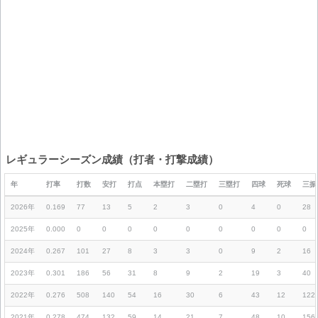
レギュラーシーズン成績（打者・打撃成績）
年
打率
打数
安打
打点
本塁打
二塁打
三塁打
四球
死球
三振
2026年
0.169
77
13
5
2
3
0
4
0
28
2025年
0.000
0
0
0
0
0
0
0
0
0
2024年
0.267
101
27
8
3
3
0
9
2
16
2023年
0.301
186
56
31
8
9
2
19
3
40
2022年
0.276
508
140
54
16
30
6
43
12
122
2021年
0.278
474
132
59
14
21
7
48
10
156