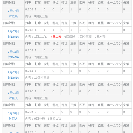
日時対戦
打率
打席
安打
得点
打点
三振
四死
犠打
盗塁
ホームラン
失策
0.208
1
0
0
0
1
0
0
0
0
0
7月07日
対広島
内容：8回見三振
日時対戦
打率
打席
安打
得点
打点
三振
四死
犠打
盗塁
ホームラン
失策
0.213
4
1
1
0
1
1
0
0
0
0
7月05日
対DeNA
内容：1回二ゴロ
4回二安
6回四球 7回空三振 9回左飛
日時対戦
打率
打席
安打
得点
打点
三振
四死
犠打
盗塁
ホームラン
失策
0.209
1
0
0
0
1
0
0
0
0
0
7月04日
対DeNA
内容：7回空三振
日時対戦
打率
打席
安打
得点
打点
三振
四死
犠打
盗塁
ホームラン
失策
0.214
1
0
0
0
1
0
0
0
0
0
7月03日
対DeNA
内容：10回空三振
日時対戦
打率
打席
安打
得点
打点
三振
四死
犠打
盗塁
ホームラン
失策
0.220
1
0
0
0
1
0
0
0
0
0
7月01日
対巨人
内容：9回空三振
日時対戦
打率
打席
安打
得点
打点
三振
四死
犠打
盗塁
ホームラン
失策
0.225
2
0
0
0
0
0
0
0
0
0
6月30日
対巨人
内容：6回中飛 8回遊ゴロ
日時対戦
打率
打席
安打
得点
打点
三振
四死
犠打
盗塁
ホームラン
失策
0.237
4
1
0
0
2
1
0
1
0
0