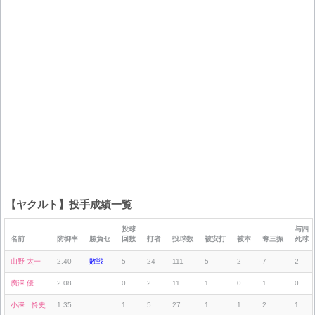
【ヤクルト】投手成績一覧
投球
与四
名前
防御率
勝負セ
回数
打者
投球数
被安打
被本
奪三振
死球
山野 太一
2.40
敗戦
5
24
111
5
2
7
2
廣澤 優
2.08
0
2
11
1
0
1
0
小澤 怜史
1.35
1
5
27
1
1
2
1