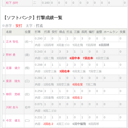
松下 歩叶
二
0.160
0
0
0
0
0
0
0
0
0
0
【ソフトバンク】打撃成績一覧
※赤字：
安打
太字：
打点
名前
位置
打率
打席
安打
得点
打点
三振
四死
犠打
盗塁
ホームラン
失策
0.290
2
0
1
1
0
3
0
0
0
0
1
正木 智也
(右一)
内容：1回四球 3回遊ゴロ 5回左飛 7回四球
8回四球
0.243
4
2
3
3
1
1
0
0
2
0
2
野村 勇
(遊)
内容：1回二飛 3回四球
6回中本
7回左本
8回空三振
0.298
4
1
1
2
3
0
0
0
1
0
3
近藤 健介
(指)
内容：1回空三振
3回右本
6回見三振 7回空三振
0.281
4
1
1
0
1
0
0
0
0
0
4
栗原 陵矢
(三)
内容：1回右飛 3回空三振
6回右安
7回二飛
0.254
3
1
1
0
1
0
0
0
0
0
5
柳田 悠岐
(左)
内容：2回遊飛 4回空三振
6回右２
0.071
1
0
0
0
0
0
0
0
0
0
川村 友斗
右中
内容：8回二ゴロ
0.231
2
1
0
1
0
1
0
0
0
0
6
今宮 健太
(二)
内容：
2回右２
4回三ゴロ
6回中犠飛
8回四球