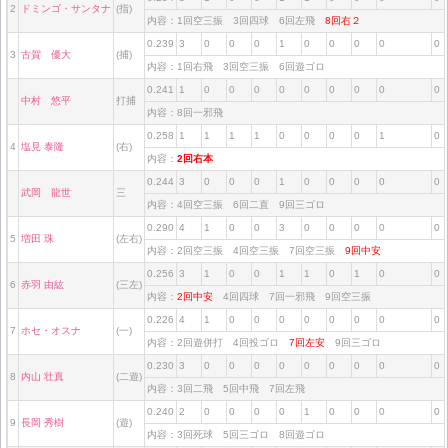
2
ドミンゴ・サンタナ
(指)
内容：1回空三振 3回四球 6回左飛
8回右２
0.239
3
0
0
0
1
0
0
0
0
0
3
古賀 優大
(捕)
内容：1回右飛 3回空三振 6回遊ゴロ
0.241
1
0
0
0
0
0
0
0
0
0
中村 悠平
打捕
内容：8回一邪飛
0.258
1
1
1
1
0
0
0
0
1
0
4
塩見 泰隆
(右)
内容：
2回右本
0.244
3
0
0
0
1
0
0
0
0
0
武岡 龍世
三
内容：4回空三振 6回二直 9回三ゴロ
0.290
4
1
0
0
3
0
0
0
0
0
5
増田 珠
(左右)
内容：2回空三振 4回空三振 7回空三振
9回中安
0.256
3
1
0
0
1
1
0
1
0
0
6
赤羽 由紘
(三左)
内容：
2回中安
4回四球 7回一邪飛 9回空三振
0.226
4
1
0
0
0
0
0
0
0
0
7
ホセ・オスナ
(一)
内容：2回遊併打 4回投ゴロ
7回左安
9回三ゴロ
0.230
3
0
0
0
0
0
0
0
0
0
8
内山 壮真
(二遊)
内容：3回二飛 5回中飛 7回左飛
0.240
2
0
0
0
0
1
0
0
0
0
9
長岡 秀樹
(遊)
内容：3回死球 5回三ゴロ 8回遊ゴロ