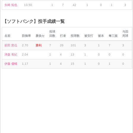
矢崎 拓也
13.50
1
7
42
1
0
1
3
【ソフトバンク】投手成績一覧
投球
与四
名前
防御率
勝負セ
回数
打者
投球数
被安打
被本
奪三振
死球
前田 悠伍
2.70
勝利
7
26
101
3
1
7
3
津森 宥紀
2.04
1
4
13
1
0
0
0
伊藤 優輔
1.17
1
4
15
1
0
1
0