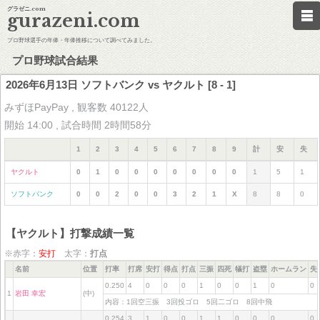
グラゼニ.com
gurazeni.com
プロ野球選手の年俸・年俸推移について調べてみました。
プロ野球試合結果
2026年6月13日 ソフトバンク vs ヤクルト [8 - 1]
みずほPayPay , 観客数 40122人
開始 14:00 , 試合時間 2時間58分
1
2
3
4
5
6
7
8
9
計
安
失
ヤクルト
0
1
0
0
0
0
0
0
0
1
5
1
ソフトバンク
0
0
2
0
0
3
2
1
X
8
8
0
【ヤクルト】打撃成績一覧
※赤字：
安打
太字：
打点
名前
位置
打率
打席
安打
得点
打点
三振
四死
犠打
盗塁
ホームラン
失
0.250
4
0
0
0
1
0
0
1
0
0
1
岩田 幸宏
(中)
内容：1回空三振 3回投ゴロ 5回二ゴロ 8回中飛
0.254
3
1
0
0
1
1
0
0
0
0