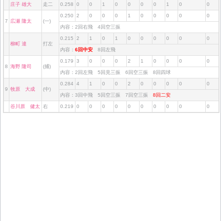
庄子 雄大
走二
0.258
0
0
1
0
0
0
0
1
0
0
0.250
2
0
0
0
1
0
0
0
0
0
7
広瀬 隆太
(一)
内容：2回右飛 4回空三振
0.215
2
1
0
1
0
0
0
0
0
0
柳町 達
打左
内容：
6回中安
8回左飛
0.179
3
0
0
0
2
1
0
0
0
0
8
海野 隆司
(捕)
内容：2回左飛 5回見三振 6回空三振 8回四球
0.284
4
1
0
0
2
0
0
0
0
0
9
牧原 大成
(中)
内容：3回中飛 5回空三振 7回空三振
8回二安
谷川原 健太
右
0.219
0
0
0
0
0
0
0
0
0
0