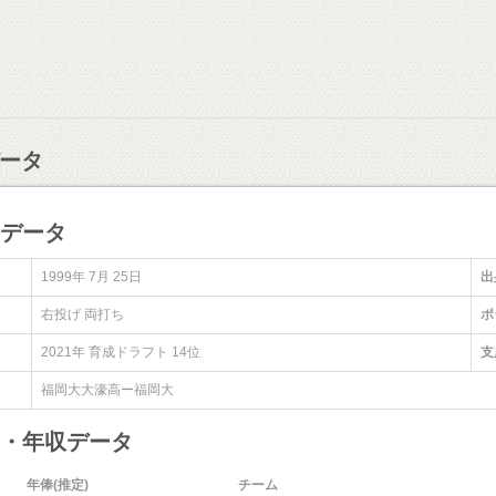
ータ
手データ
1999年 7月 25日
出
右投げ 両打ち
ポ
2021年 育成ドラフト 14位
支
福岡大大濠高ー福岡大
俸・年収データ
年俸(推定)
チーム