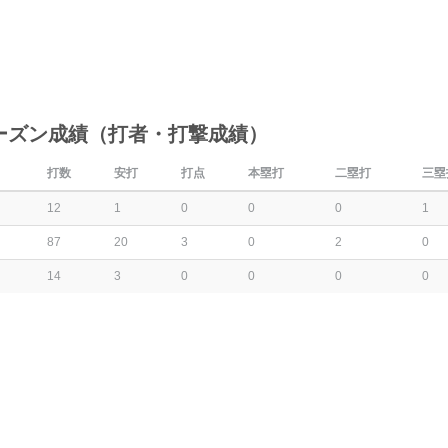
ーズン成績（打者・打撃成績）
打数
安打
打点
本塁打
二塁打
三塁
12
1
0
0
0
1
87
20
3
0
2
0
14
3
0
0
0
0