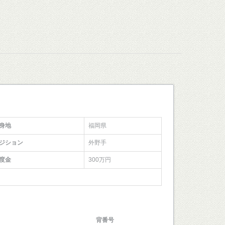
身地
福岡県
ジション
外野手
度金
300万円
背番号