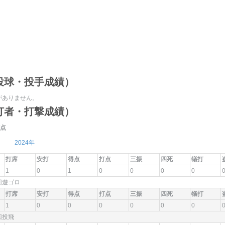
投球・投手成績）
がありません。
打者・打撃成績）
点
2024年
打席
安打
得点
打点
三振
四死
犠打
1
0
1
0
0
0
0
9回遊ゴロ
打席
安打
得点
打点
三振
四死
犠打
1
0
0
0
0
0
0
9回投飛