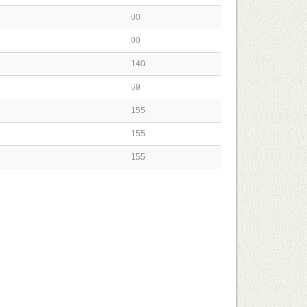
00
00
140
69
155
155
155