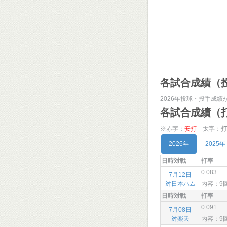
各試合成績（
2026年投球・投手成績
各試合成績（
※赤字：
安打
太字：
打
2026年
2025年
日時対戦
打率
0.083
7月12日
対日本ハム
内容：
日時対戦
打率
0.091
7月08日
対楽天
内容：