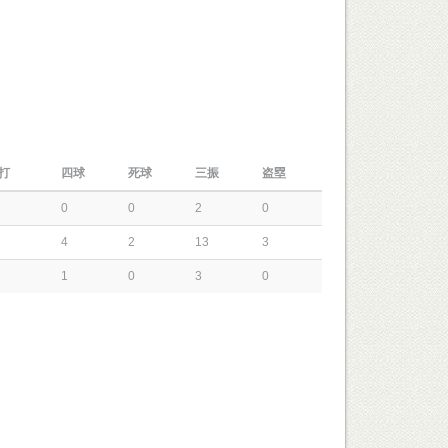
打
四球
死球
三振
盗塁
0
0
2
0
4
2
13
3
1
0
3
0