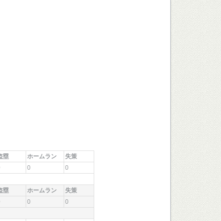
盗塁
ホームラン
失策
0
0
0
盗塁
ホームラン
失策
0
0
0