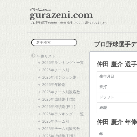
グラゼニ.com
gurazeni.com
プロ野球選手の年俸・年俸推移について調べてみました。
プロ野球選手デ
年俸リスト
2026年ランキング・一覧
仲田 慶介 選
2026年チーム別
生年月日
2026年ポジション別
2026年年齢別
投打
2026年チーム別観客数
ドラフト
2026年成績別(打撃)
2026年成績別(投手)
経歴
2025年ランキング・一覧
仲田 慶介 年
2025年チーム別
2025年チーム別観客数
年
2025年成績別(打撃)