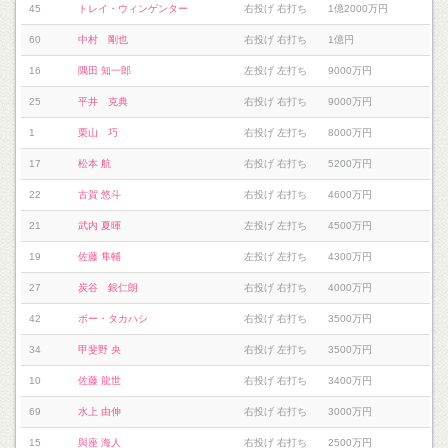
45
トレイ・ウィンゲンター
右投げ 右打ち
1億2000万円
60
中村 剛也
右投げ 右打ち
1億円
16
隅田 知一郎
左投げ 左打ち
9000万円
25
平井 克典
右投げ 右打ち
9000万円
1
栗山 巧
右投げ 左打ち
8000万円
17
松本 航
右投げ 右打ち
5200万円
22
古賀 悠斗
右投げ 右打ち
4600万円
21
武内 夏暉
左投げ 左打ち
4500万円
19
佐藤 隼輔
左投げ 左打ち
4300万円
27
炭谷 銀仁朗
右投げ 右打ち
4000万円
42
ボー・タカハシ
右投げ 右打ち
3500万円
34
甲斐野 央
右投げ 左打ち
3500万円
10
佐藤 龍世
右投げ 右打ち
3400万円
69
水上 由伸
右投げ 右打ち
3000万円
15
與座 海人
右投げ 右打ち
2500万円