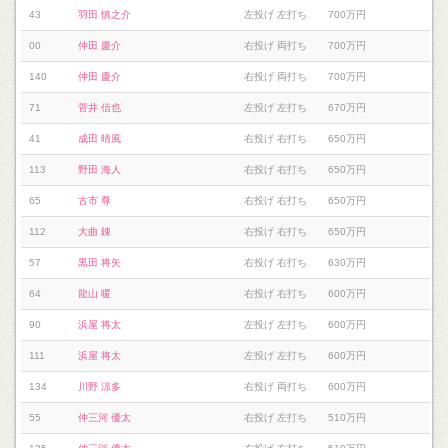
43
羽田 慎之介
左投げ 左打ち
700万円
00
仲田 慶介
右投げ 両打ち
700万円
140
仲田 慶介
右投げ 両打ち
700万円
71
菅井 信也
左投げ 左打ち
670万円
41
成田 晴風
右投げ 右打ち
650万円
113
野田 海人
右投げ 右打ち
650万円
65
古市 尊
右投げ 右打ち
650万円
112
大曲 錬
右投げ 右打ち
650万円
57
黒田 将矢
右投げ 右打ち
630万円
64
龍山 暖
右投げ 右打ち
600万円
90
浜屋 将太
左投げ 左打ち
600万円
111
浜屋 将太
左投げ 左打ち
600万円
134
川野 涼多
右投げ 両打ち
600万円
55
仲三河 優太
右投げ 左打ち
510万円