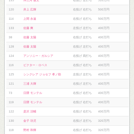
135
仲三河 優太
右投げ 左打ち
510万円
120
井上 広輝
右投げ 右打ち
500万円
114
上間 永遠
右投げ 右打ち
500万円
133
佐藤 爽
左投げ 左打ち
400万円
38
佐藤 太陽
右投げ 左打ち
400万円
128
佐藤 太陽
右投げ 左打ち
400万円
124
アンソニー・ガルシア
右投げ 両打ち
400万円
116
ビクター・ロペス
右投げ 右打ち
400万円
125
シンクレア ジョセフ 孝ノ助
左投げ 左打ち
400万円
121
三浦 大輝
右投げ 左打ち
400万円
73
日隈 モンテル
右投げ 右打ち
400万円
119
日隈 モンテル
右投げ 右打ち
400万円
122
是沢 涼輔
右投げ 右打ち
400万円
130
金子 功児
右投げ 左打ち
320万円
118
野村 和輝
右投げ 右打ち
320万円