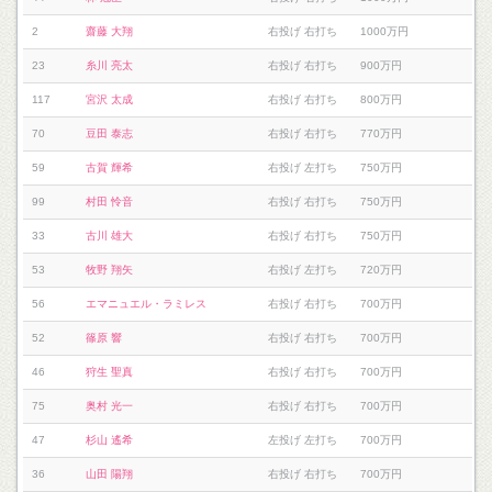
2
齋藤 大翔
右投げ 右打ち
1000万円
23
糸川 亮太
右投げ 右打ち
900万円
117
宮沢 太成
右投げ 右打ち
800万円
70
豆田 泰志
右投げ 右打ち
770万円
59
古賀 輝希
右投げ 左打ち
750万円
99
村田 怜音
右投げ 右打ち
750万円
33
古川 雄大
右投げ 右打ち
750万円
53
牧野 翔矢
右投げ 左打ち
720万円
56
エマニュエル・ラミレス
右投げ 右打ち
700万円
52
篠原 響
右投げ 右打ち
700万円
46
狩生 聖真
右投げ 右打ち
700万円
75
奥村 光一
右投げ 右打ち
700万円
47
杉山 遙希
左投げ 左打ち
700万円
36
山田 陽翔
右投げ 右打ち
700万円