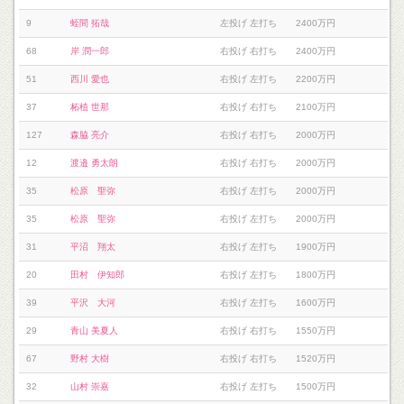
9
蛭間 拓哉
左投げ 左打ち
2400万円
68
岸 潤一郎
右投げ 右打ち
2400万円
51
西川 愛也
右投げ 左打ち
2200万円
37
柘植 世那
右投げ 右打ち
2100万円
127
森脇 亮介
右投げ 右打ち
2000万円
12
渡邉 勇太朗
右投げ 右打ち
2000万円
35
松原 聖弥
右投げ 左打ち
2000万円
35
松原 聖弥
右投げ 左打ち
2000万円
31
平沼 翔太
右投げ 左打ち
1900万円
20
田村 伊知郎
右投げ 左打ち
1800万円
39
平沢 大河
右投げ 左打ち
1600万円
29
青山 美夏人
右投げ 右打ち
1550万円
67
野村 大樹
右投げ 右打ち
1520万円
32
山村 崇嘉
右投げ 左打ち
1500万円