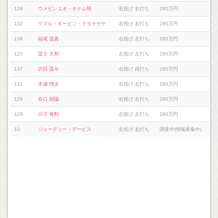
139
ウメビンユオ・オケム明
右投げ 右打ち
280万円
132
ラマル・ギービン・ラタナヤケ
右投げ 右打ち
280万円
138
福尾 遥真
右投げ 左打ち
280万円
123
冨士 大和
左投げ 左打ち
280万円
137
沢田 遥斗
右投げ 両打ち
280万円
131
木瀬 翔太
右投げ 右打ち
280万円
126
谷口 朝陽
右投げ 右打ち
280万円
129
川下 将勲
左投げ 左打ち
280万円
10
ジェーディー・デービス
右投げ 右打ち
調査中(情報募集中)