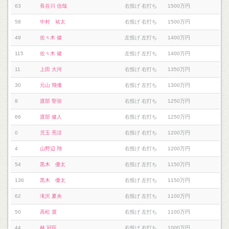
63
長谷川 信哉
右投げ 右打ち
1500万円
58
中村 祐太
右投げ 右打ち
1500万円
49
佐々木 健
左投げ 左打ち
1400万円
115
佐々木 健
左投げ 左打ち
1400万円
11
上田 大河
右投げ 右打ち
1350万円
30
元山 飛優
右投げ 左打ち
1300万円
8
渡部 聖弥
右投げ 右打ち
1250万円
66
渡部 健人
右投げ 右打ち
1250万円
0
児玉 亮涼
右投げ 右打ち
1200万円
4
山野辺 翔
右投げ 右打ち
1200万円
54
黒木 優太
右投げ 左打ち
1150万円
136
黒木 優太
右投げ 左打ち
1150万円
62
滝沢 夏央
右投げ 左打ち
1100万円
50
高松 渡
右投げ 左打ち
1100万円
44
林 冠臣
右投げ 右打ち
1000万円