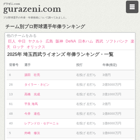
グラゼニ.com
gurazeni.com
プロ野球選手の年俸・年俸推移について調べてみました。
チーム別プロ野球選手年俸ランキング
他のチームをみる
巨人
中日
ヤクルト
広島
阪神
DeNA
日本ハム
西武
ソフトバンク
楽
天
ロッテ
オリックス
2025年 埼玉西武ライオンズ 年俸ランキング・一覧
背番号
選手
投打
年俸(推定)
6
源田 壮亮
右投げ 左打ち
3億円
26
タイラー・ネビン
右投げ 右打ち
2億5000万円
13
高橋 光成
右投げ 右打ち
2億1000万円
61
平良 海馬
右投げ 左打ち
2億円
48
今井 達也
右投げ 右打ち
1億8000万円
40
レアンドロ・セデーニョ
右投げ 右打ち
1億6000万円
5
外崎 修汰
右投げ 右打ち
1億6000万円