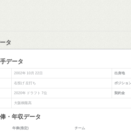
ータ
選手データ
2002年 10月 22日
出身地
右投げ 左打ち
ポジショ
2020年 ドラフト 7位
契約金
大阪桐蔭高
年俸・年収データ
年俸(推定)
チーム