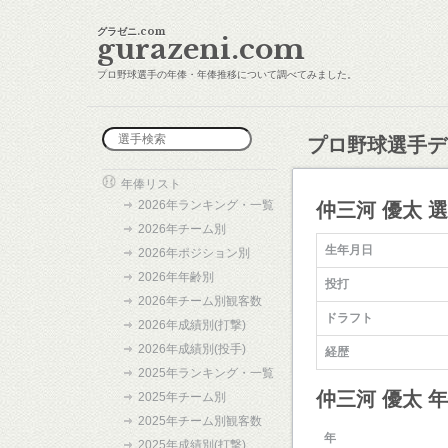
グラゼニ.com
gurazeni.com
プロ野球選手の年俸・年俸推移について調べてみました。
プロ野球選手デ
年俸リスト
2026年ランキング・一覧
仲三河 優太 
2026年チーム別
生年月日
2026年ポジション別
2026年年齢別
投打
2026年チーム別観客数
ドラフト
2026年成績別(打撃)
2026年成績別(投手)
経歴
2025年ランキング・一覧
仲三河 優太 
2025年チーム別
2025年チーム別観客数
年
2025年成績別(打撃)