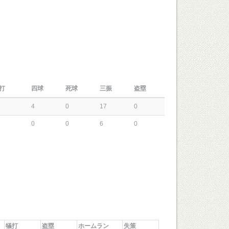
打
四球
死球
三振
盗塁
4
0
17
0
0
0
6
0
犠打
盗塁
ホームラン
失策