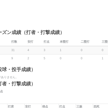
ーズン成績（打者・打撃成績）
打数
安打
打点
本塁打
二塁打
三塁
31
4
3
1
0
0
9
2
5
0
0
1
投球・投手成績）
がありません。
打者・打撃成績）
点
打席
安打
得点
打点
三振
四死