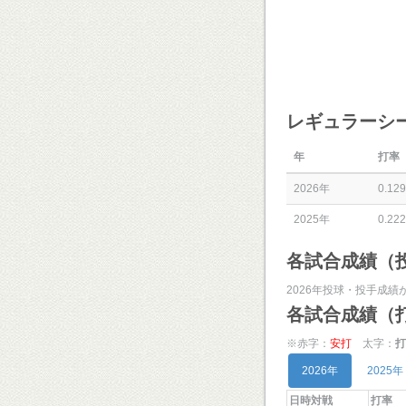
レギュラーシ
年
打率
2026年
0.129
2025年
0.222
各試合成績（
2026年投球・投手成績
各試合成績（
※赤字：
安打
太字：
打
2026年
2025年
日時対戦
打率