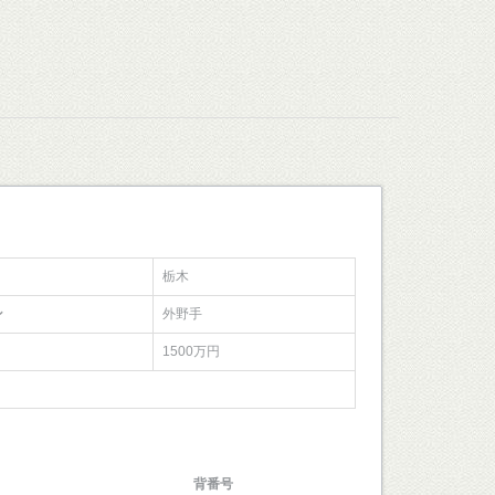
栃木
ン
外野手
1500万円
背番号