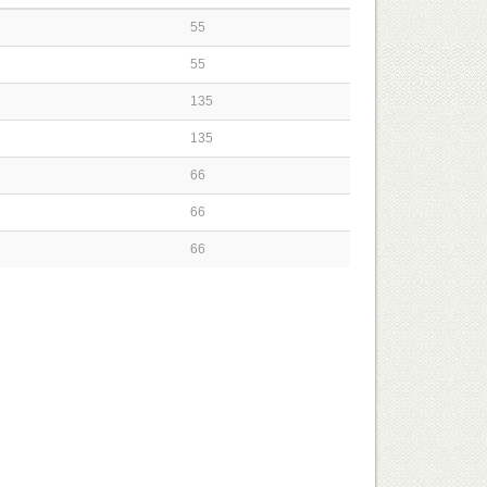
55
55
135
135
66
66
66