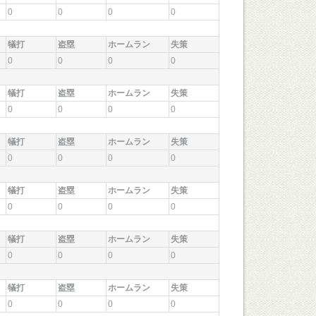
0
0
0
0
犠打
盗塁
ホームラン
失策
0
0
0
0
犠打
盗塁
ホームラン
失策
0
0
0
0
犠打
盗塁
ホームラン
失策
0
0
0
0
犠打
盗塁
ホームラン
失策
0
0
0
0
犠打
盗塁
ホームラン
失策
0
0
0
0
犠打
盗塁
ホームラン
失策
0
0
0
0