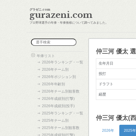
グラゼニ.com
gurazeni.com
プロ野球選手の年俸・年俸推移について調べてみました。
仲三河 優太 
年俸リスト
2026年ランキング・一覧
生年月日
2026年チーム別
投打
2026年ポジション別
2026年年齢別
ドラフト
2026年チーム別観客数
経歴
2026年成績別(打撃)
2026年成績別(投手)
2025年ランキング・一覧
仲三河 優太(
2025年チーム別
2025年チーム別観客数
2026年
2025年
2025年成績別(打撃)