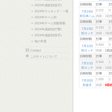
日時対戦
打率
打
2025年成績別(投手)
0.222
3
2024年ランキング・一覧
7月14日
対日本ハム
内容：1回
2024年チーム別
日時対戦
打率
打
2024年チーム別観客数
0.333
1
7月13日
2024年成績別(打撃)
対ロッテ
内容：7
2024年成績別(投手)
日時対戦
打率
打
他の年度
0.400
3
7月12日
Contact
対ロッテ
内容：
1回
日時対戦
打率
打
このサイトについて
0.500
1
7月11日
対ロッテ
内容：10
日時対戦
打率
打
1.000
1
7月10日
対楽天
内容：
8回