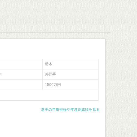
栃木
ン
外野手
1500万円
選手の年俸推移や年度別成績を見る