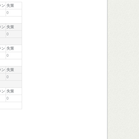
ラン
失策
0
ラン
失策
0
ラン
失策
0
ラン
失策
0
ラン
失策
0