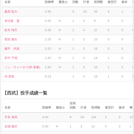
名前
防御率
勝負セ
回数
打者
投球数
被安打
被本
藤原 聡大
4.50
5
23
94
4
1
4
加治屋 蓮
0.00
H
1
3
9
0
0
1
鈴木 翔天
0.00
H
1
4
11
0
0
0
西垣 雅矢
2.25
H
1
3
10
0
0
1
藤平 尚真
2.25
H
1
3
16
0
0
1
田中 千晴
1.93
H
1
4
14
1
0
2
ソン・チャーホウ(宋 家豪)
1.93
H
1
4
10
1
0
0
内 星龍
6.23
1
4
15
1
0
0
【西武】投手成績一覧
投球
名前
防御率
勝負セ
回数
打者
投球数
被安打
被本
奪
平良 海馬
0.00
8
29
116
2
0
12
岩城 颯空
0.00
H
1
3
14
0
0
1