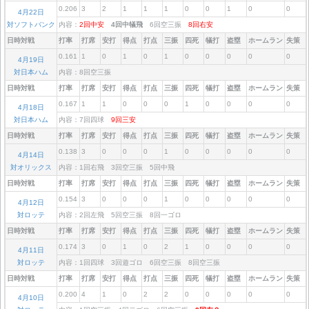
0.206
3
2
1
1
1
0
0
1
0
0
4月22日
対ソフトバンク
内容：
2回中安
4回中犠飛
6回空三振
8回右安
日時対戦
打率
打席
安打
得点
打点
三振
四死
犠打
盗塁
ホームラン
失策
0.161
1
0
1
0
1
0
0
0
0
0
4月19日
対日本ハム
内容：8回空三振
日時対戦
打率
打席
安打
得点
打点
三振
四死
犠打
盗塁
ホームラン
失策
0.167
1
1
0
0
0
1
0
0
0
0
4月18日
対日本ハム
内容：7回四球
9回三安
日時対戦
打率
打席
安打
得点
打点
三振
四死
犠打
盗塁
ホームラン
失策
0.138
3
0
0
0
1
0
0
0
0
0
4月14日
対オリックス
内容：1回右飛 3回空三振 5回中飛
日時対戦
打率
打席
安打
得点
打点
三振
四死
犠打
盗塁
ホームラン
失策
0.154
3
0
0
0
1
0
0
0
0
0
4月12日
対ロッテ
内容：2回左飛 5回空三振 8回一ゴロ
日時対戦
打率
打席
安打
得点
打点
三振
四死
犠打
盗塁
ホームラン
失策
0.174
3
0
1
0
2
1
0
0
0
0
4月11日
対ロッテ
内容：1回四球 3回遊ゴロ 6回空三振 8回空三振
日時対戦
打率
打席
安打
得点
打点
三振
四死
犠打
盗塁
ホームラン
失策
0.200
4
1
0
2
2
0
0
0
0
0
4月10日