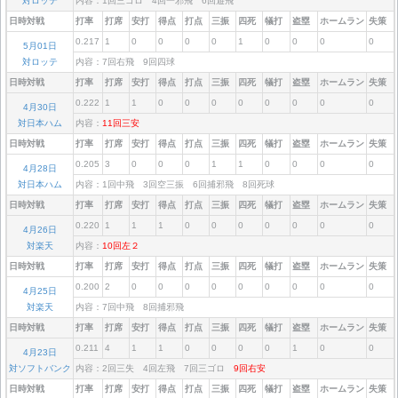
対ロッテ
内容：1回三ゴロ 4回一邪飛 6回遊飛
日時対戦
打率
打席
安打
得点
打点
三振
四死
犠打
盗塁
ホームラン
失策
0.217
1
0
0
0
0
1
0
0
0
0
5月01日
対ロッテ
内容：7回右飛 9回四球
日時対戦
打率
打席
安打
得点
打点
三振
四死
犠打
盗塁
ホームラン
失策
0.222
1
1
0
0
0
0
0
0
0
0
4月30日
対日本ハム
内容：
11回三安
日時対戦
打率
打席
安打
得点
打点
三振
四死
犠打
盗塁
ホームラン
失策
0.205
3
0
0
0
1
1
0
0
0
0
4月28日
対日本ハム
内容：1回中飛 3回空三振 6回捕邪飛 8回死球
日時対戦
打率
打席
安打
得点
打点
三振
四死
犠打
盗塁
ホームラン
失策
0.220
1
1
1
0
0
0
0
0
0
0
4月26日
対楽天
内容：
10回左２
日時対戦
打率
打席
安打
得点
打点
三振
四死
犠打
盗塁
ホームラン
失策
0.200
2
0
0
0
0
0
0
0
0
0
4月25日
対楽天
内容：7回中飛 8回捕邪飛
日時対戦
打率
打席
安打
得点
打点
三振
四死
犠打
盗塁
ホームラン
失策
0.211
4
1
1
0
0
0
0
1
0
0
4月23日
対ソフトバンク
内容：2回三失 4回左飛 7回三ゴロ
9回右安
日時対戦
打率
打席
安打
得点
打点
三振
四死
犠打
盗塁
ホームラン
失策