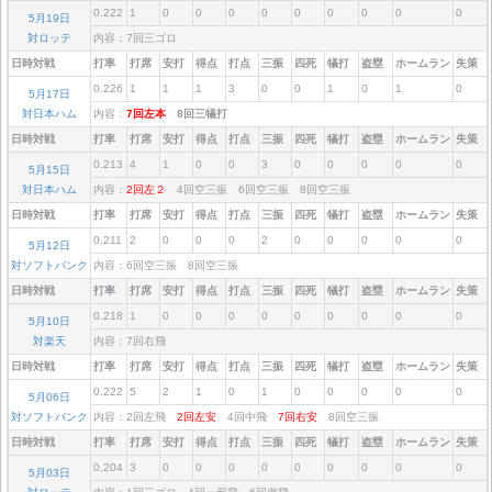
0.222
1
0
0
0
0
0
0
0
0
0
5月19日
対ロッテ
内容：7回三ゴロ
日時対戦
打率
打席
安打
得点
打点
三振
四死
犠打
盗塁
ホームラン
失策
0.226
1
1
1
3
0
0
1
0
1
0
5月17日
対日本ハム
内容：
7回左本
8回三犠打
日時対戦
打率
打席
安打
得点
打点
三振
四死
犠打
盗塁
ホームラン
失策
0.213
4
1
0
0
3
0
0
0
0
0
5月15日
対日本ハム
内容：
2回左２
4回空三振 6回空三振 8回空三振
日時対戦
打率
打席
安打
得点
打点
三振
四死
犠打
盗塁
ホームラン
失策
0.211
2
0
0
0
2
0
0
0
0
0
5月12日
対ソフトバンク
内容：6回空三振 8回空三振
日時対戦
打率
打席
安打
得点
打点
三振
四死
犠打
盗塁
ホームラン
失策
0.218
1
0
0
0
0
0
0
0
0
0
5月10日
対楽天
内容：7回右飛
日時対戦
打率
打席
安打
得点
打点
三振
四死
犠打
盗塁
ホームラン
失策
0.222
5
2
1
0
1
0
0
0
0
0
5月06日
対ソフトバンク
内容：2回左飛
2回左安
4回中飛
7回右安
8回空三振
日時対戦
打率
打席
安打
得点
打点
三振
四死
犠打
盗塁
ホームラン
失策
0.204
3
0
0
0
0
0
0
0
0
0
5月03日