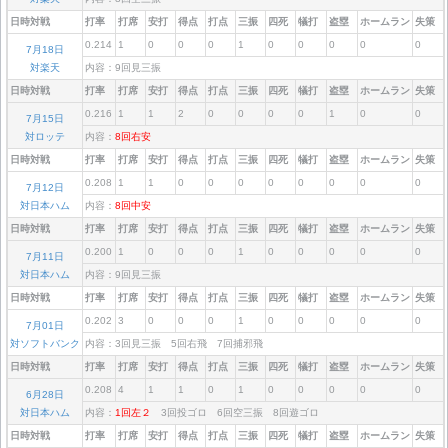
日時対戦
打率
打席
安打
得点
打点
三振
四死
犠打
盗塁
ホームラン
失策
0.214
1
0
0
0
1
0
0
0
0
0
7月18日
対楽天
内容：9回見三振
日時対戦
打率
打席
安打
得点
打点
三振
四死
犠打
盗塁
ホームラン
失策
0.216
1
1
2
0
0
0
0
1
0
0
7月15日
対ロッテ
内容：
8回右安
日時対戦
打率
打席
安打
得点
打点
三振
四死
犠打
盗塁
ホームラン
失策
0.208
1
1
0
0
0
0
0
0
0
0
7月12日
対日本ハム
内容：
8回中安
日時対戦
打率
打席
安打
得点
打点
三振
四死
犠打
盗塁
ホームラン
失策
0.200
1
0
0
0
1
0
0
0
0
0
7月11日
対日本ハム
内容：9回見三振
日時対戦
打率
打席
安打
得点
打点
三振
四死
犠打
盗塁
ホームラン
失策
0.202
3
0
0
0
1
0
0
0
0
0
7月01日
対ソフトバンク
内容：3回見三振 5回右飛 7回捕邪飛
日時対戦
打率
打席
安打
得点
打点
三振
四死
犠打
盗塁
ホームラン
失策
0.208
4
1
1
0
1
0
0
0
0
0
6月28日
対日本ハム
内容：
1回左２
3回投ゴロ 6回空三振 8回遊ゴロ
日時対戦
打率
打席
安打
得点
打点
三振
四死
犠打
盗塁
ホームラン
失策