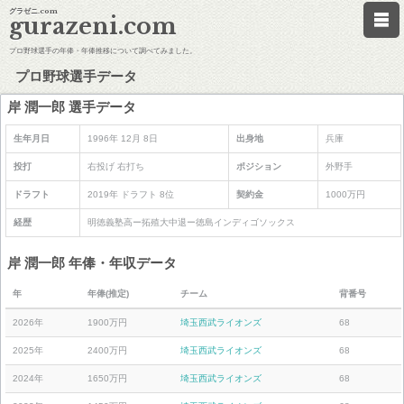
グラゼニ.com
gurazeni.com
プロ野球選手の年俸・年俸推移について調べてみました。
プロ野球選手データ
岸 潤一郎 選手データ
生年月日
1996年 12月 8日
出身地
兵庫
投打
右投げ 右打ち
ポジション
外野手
ドラフト
2019年 ドラフト 8位
契約金
1000万円
経歴
明徳義塾高ー拓殖大中退ー徳島インディゴソックス
岸 潤一郎 年俸・年収データ
年
年俸(推定)
チーム
背番号
2026年
1900万円
埼玉西武ライオンズ
68
2025年
2400万円
埼玉西武ライオンズ
68
2024年
1650万円
埼玉西武ライオンズ
68