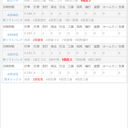
対ロッテ
内容：1回空三振 4回二ゴロ 6回空三振
8回左２
日時対戦
打率
打席
安打
得点
打点
三振
四死
犠打
盗塁
ホームラン
失策
0.188
4
0
0
0
2
0
0
0
0
0
4月09日
対ソフトバンク
内容：1回投併打 4回空三振 7回一邪飛 9回見三振
日時対戦
打率
打席
安打
得点
打点
三振
四死
犠打
盗塁
ホームラン
失策
0.250
3
1
0
0
0
0
1
0
0
0
4月08日
対ソフトバンク
内容：
2回遊安
4回遊ゴロ 7回遊飛 9回投犠打
日時対戦
打率
打席
安打
得点
打点
三振
四死
犠打
盗塁
ホームラン
失策
0.222
5
1
1
1
0
0
0
0
0
0
4月07日
対ソフトバンク
内容：1回三ゴロ 3回中飛
5回左２
7回右飛 9回三併打
日時対戦
打率
打席
安打
得点
打点
三振
四死
犠打
盗塁
ホームラン
失策
0.250
4
1
0
0
2
0
0
0
0
0
4月02日
対オリックス
内容：
2回右安
4回右飛 6回空三振 9回空三振