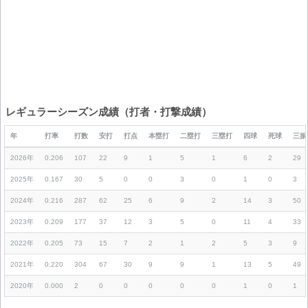
レギュラーシーズン成績（打者・打撃成績）
年
打率
打数
安打
打点
本塁打
二塁打
三塁打
四球
死球
三振
2026年
0.206
107
22
9
1
5
1
6
2
29
2025年
0.167
30
5
0
0
3
0
1
0
3
2024年
0.216
287
62
25
6
9
2
14
3
50
2023年
0.209
177
37
12
3
5
0
11
4
33
2022年
0.205
73
15
7
2
1
2
5
3
9
2021年
0.220
304
67
30
9
9
1
13
5
49
2020年
0.000
2
0
0
0
0
0
1
0
1