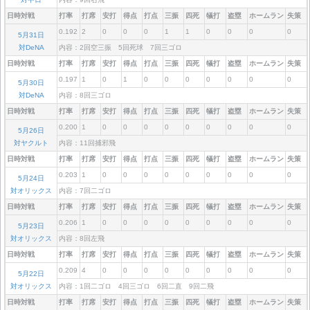
日時対戦
打率
打席
安打
得点
打点
三振
四死
犠打
盗塁
ホームラン
失策
0.192
2
0
0
0
1
1
0
0
0
0
5月31日
対DeNA
内容：2回空三振 5回死球 7回三ゴロ
日時対戦
打率
打席
安打
得点
打点
三振
四死
犠打
盗塁
ホームラン
失策
0.197
1
0
1
0
0
0
0
0
0
0
5月30日
対DeNA
内容：8回三ゴロ
日時対戦
打率
打席
安打
得点
打点
三振
四死
犠打
盗塁
ホームラン
失策
0.200
1
0
0
0
0
0
0
0
0
0
5月26日
対ヤクルト
内容：11回捕邪飛
日時対戦
打率
打席
安打
得点
打点
三振
四死
犠打
盗塁
ホームラン
失策
0.203
1
0
0
0
0
0
0
0
0
0
5月24日
対オリックス
内容：7回二ゴロ
日時対戦
打率
打席
安打
得点
打点
三振
四死
犠打
盗塁
ホームラン
失策
0.206
1
0
0
0
0
0
0
0
0
0
5月23日
対オリックス
内容：8回左飛
日時対戦
打率
打席
安打
得点
打点
三振
四死
犠打
盗塁
ホームラン
失策
0.209
4
0
0
0
0
0
0
0
0
0
5月22日
対オリックス
内容：1回二ゴロ 4回三ゴロ 6回二直 9回二飛
日時対戦
打率
打席
安打
得点
打点
三振
四死
犠打
盗塁
ホームラン
失策