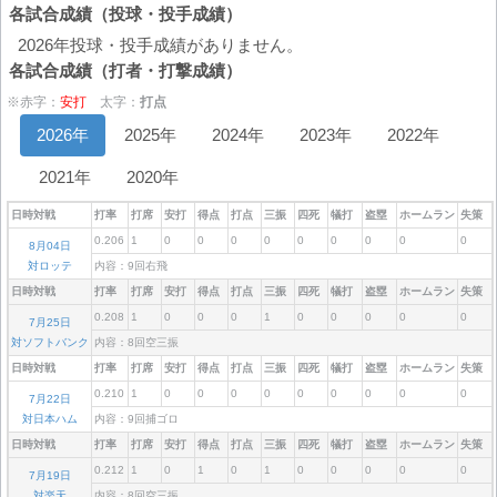
各試合成績（投球・投手成績）
2026年投球・投手成績がありません。
各試合成績（打者・打撃成績）
※赤字：
安打
太字：
打点
2026年
2025年
2024年
2023年
2022年
2021年
2020年
日時対戦
打率
打席
安打
得点
打点
三振
四死
犠打
盗塁
ホームラン
失策
0.206
1
0
0
0
0
0
0
0
0
0
8月04日
対ロッテ
内容：9回右飛
日時対戦
打率
打席
安打
得点
打点
三振
四死
犠打
盗塁
ホームラン
失策
0.208
1
0
0
0
1
0
0
0
0
0
7月25日
対ソフトバンク
内容：8回空三振
日時対戦
打率
打席
安打
得点
打点
三振
四死
犠打
盗塁
ホームラン
失策
0.210
1
0
0
0
0
0
0
0
0
0
7月22日
対日本ハム
内容：9回捕ゴロ
日時対戦
打率
打席
安打
得点
打点
三振
四死
犠打
盗塁
ホームラン
失策
0.212
1
0
1
0
1
0
0
0
0
0
7月19日
対楽天
内容：8回空三振