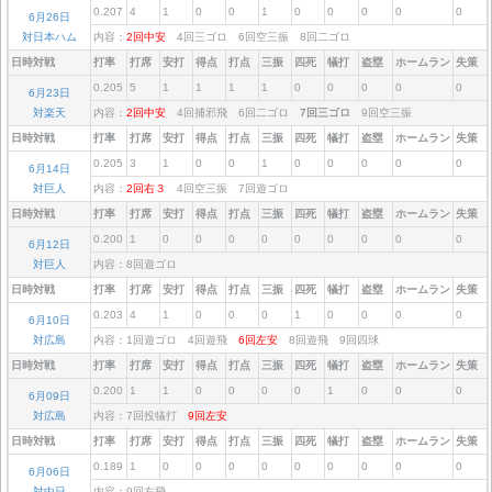
0.207
4
1
0
0
1
0
0
0
0
0
6月26日
対日本ハム
内容：
2回中安
4回三ゴロ 6回空三振 8回二ゴロ
日時対戦
打率
打席
安打
得点
打点
三振
四死
犠打
盗塁
ホームラン
失策
0.205
5
1
1
1
1
0
0
0
0
0
6月23日
対楽天
内容：
2回中安
4回捕邪飛 6回二ゴロ
7回三ゴロ
9回空三振
日時対戦
打率
打席
安打
得点
打点
三振
四死
犠打
盗塁
ホームラン
失策
0.205
3
1
0
0
1
0
0
0
0
0
6月14日
対巨人
内容：
2回右３
4回空三振 7回遊ゴロ
日時対戦
打率
打席
安打
得点
打点
三振
四死
犠打
盗塁
ホームラン
失策
0.200
1
0
0
0
0
0
0
0
0
0
6月12日
対巨人
内容：8回遊ゴロ
日時対戦
打率
打席
安打
得点
打点
三振
四死
犠打
盗塁
ホームラン
失策
0.203
4
1
0
0
0
1
0
0
0
0
6月10日
対広島
内容：1回遊ゴロ 4回遊飛
6回左安
8回遊飛 9回四球
日時対戦
打率
打席
安打
得点
打点
三振
四死
犠打
盗塁
ホームラン
失策
0.200
1
1
0
0
0
0
1
0
0
0
6月09日
対広島
内容：7回投犠打
9回左安
日時対戦
打率
打席
安打
得点
打点
三振
四死
犠打
盗塁
ホームラン
失策
0.189
1
0
0
0
0
0
0
0
0
0
6月06日
対中日
内容：9回右飛