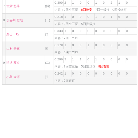
0.300
2
1
0
0
1
0
2
1
0
7
古賀 悠斗
(捕)
内容：2回空三振
5回遊安
7回一犠打 9回投犠打
0.218
1
0
0
0
1
0
1
0
0
8
長谷川 信哉
(一)
内容：2回空三振 5回投犠打
0.333
1
0
0
0
0
0
0
0
0
栗山 巧
打
内容：7回二ゴロ
0.179
1
0
0
1
0
0
0
0
0
山村 崇嘉
三
内容：
9回二ゴロ
0.206
3
1
1
0
1
0
0
0
0
9
滝沢 夏央
(二)
内容：3回空三振 5回遊ゴロ
8回右安
0.242
1
0
0
0
0
0
0
0
0
小島 大河
打
内容：9回遊直