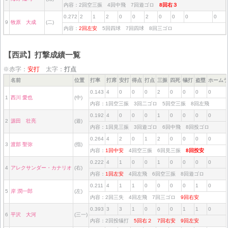
内容：2回空三振 4回中飛 7回遊ゴロ
8回右３
0.272
2
1
2
0
0
2
0
0
0
0
9
牧原 大成
(二)
内容：
2回左安
5回四球 7回四球 8回三ゴロ
【西武】打撃成績一覧
※赤字：
安打
太字：
打点
名前
位置
打率
打席
安打
得点
打点
三振
四死
犠打
盗塁
ホーム
0.143
4
0
0
0
2
0
0
0
0
1
西川 愛也
(中)
内容：1回空三振 3回二ゴロ 5回空三振 8回左飛
0.192
4
0
0
0
1
0
0
0
0
2
源田 壮亮
(遊)
内容：1回見三振 3回遊ゴロ 6回中飛 8回投ゴロ
0.264
4
2
0
1
2
0
0
0
0
3
渡部 聖弥
(指)
内容：
1回中安
4回空三振 6回見三振
8回投安
0.222
4
1
0
0
1
0
0
0
0
4
アレクサンダー・カナリオ
(右)
内容：
1回左安
4回左飛 6回空三振 8回遊ゴロ
0.211
4
1
1
0
0
0
0
1
0
5
岸 潤一郎
(左)
内容：2回三失 4回左飛 7回三ゴロ
9回右安
0.393
3
3
1
0
0
0
1
1
0
6
平沢 大河
(三一)
内容：2回投犠打
5回右２
7回右安
9回左安