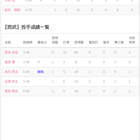
木村 光
0.93
H
1
5
11
2
0
0
0
松本 裕樹
4.70
1
5
11
2
0
0
0
【西武】投手成績一覧
投球
与四
名前
防御率
勝負セ
回数
打者
投球数
被安打
被本
奪三振
死球
菅井 信也
3.98
5
22
88
6
0
5
2
篠原 響
2.08
H
1
3
11
0
0
2
0
糸川 亮太
5.40
敗戦
1
5
19
1
0
0
1
浜屋 将太
5.68
1
6
24
2
0
2
1
黒田 将矢
0.00
1
5
18
0
0
1
1