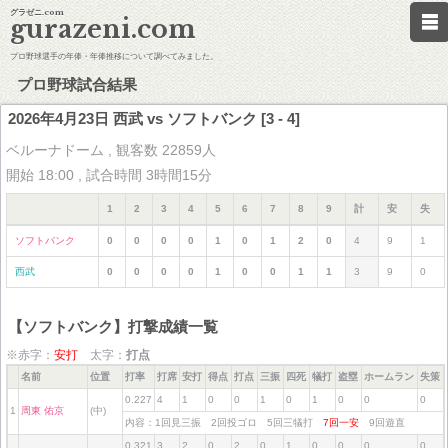
グラゼニ.com
gurazeni.com
プロ野球選手の年俸・年俸推移について調べてみました。
プロ野球試合結果
2026年4月23日 西武 vs ソフトバンク [3 - 4]
ベルーナドーム , 観客数 22859人
開始 18:00 , 試合時間 3時間15分
1
2
3
4
5
6
7
8
9
計
安
失
ソフトバンク
0
0
0
0
1
0
1
2
0
4
9
1
西武
0
0
0
0
1
0
0
1
1
3
9
0
【ソフトバンク】打撃成績一覧
※赤字：
安打
太字：
打点
名前
位置
打率
打席
安打
得点
打点
三振
四死
犠打
盗塁
ホームラン
失策
0.227
4
1
0
0
1
0
1
0
0
0
1
周東 佑京
(中)
内容：1回見三振 2回投ゴロ 5回三犠打
7回一安
9回遊直
0.321
3
2
0
2
0
1
0
0
0
0