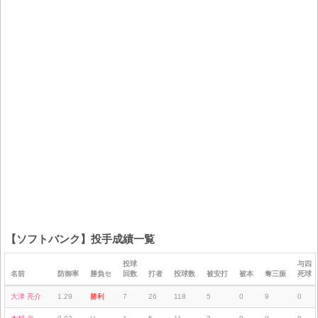
【ソフトバンク】投手成績一覧
投球
与四
名前
防御率
勝負セ
回数
打者
投球数
被安打
被本
奪三振
死球
大津 亮介
1.29
勝利
7
26
118
5
0
9
0