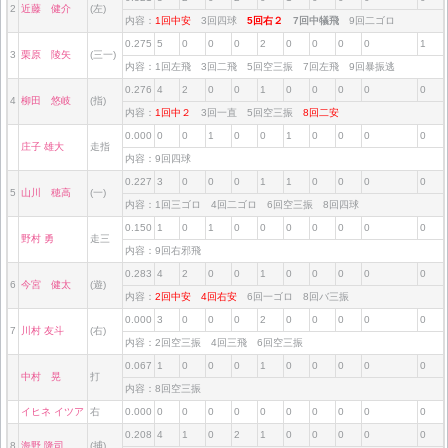
2
近藤 健介
(左)
内容：
1回中安
3回四球
5回右２
7回中犠飛
9回二ゴロ
0.275
5
0
0
0
2
0
0
0
0
1
3
栗原 陵矢
(三一)
内容：1回左飛 3回二飛 5回空三振 7回左飛 9回暴振逃
0.276
4
2
0
0
1
0
0
0
0
0
4
柳田 悠岐
(指)
内容：
1回中２
3回一直 5回空三振
8回二安
0.000
0
0
1
0
0
1
0
0
0
0
庄子 雄大
走指
内容：9回四球
0.227
3
0
0
0
1
1
0
0
0
0
5
山川 穂高
(一)
内容：1回三ゴロ 4回二ゴロ 6回空三振 8回四球
0.150
1
0
1
0
0
0
0
0
0
0
野村 勇
走三
内容：9回右邪飛
0.283
4
2
0
0
1
0
0
0
0
0
6
今宮 健太
(遊)
内容：
2回中安
4回右安
6回一ゴロ 8回バ三振
0.000
3
0
0
0
2
0
0
0
0
0
7
川村 友斗
(右)
内容：2回空三振 4回三飛 6回空三振
0.067
1
0
0
0
1
0
0
0
0
0
中村 晃
打
内容：8回空三振
イヒネ イツア
右
0.000
0
0
0
0
0
0
0
0
0
0
0.208
4
1
0
2
1
0
0
0
0
0
8
海野 隆司
(捕)