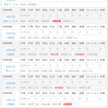
6月28日
対オリックス
内容：9回遊飛
日時対戦
打率
打席
安打
得点
打点
三振
四死
犠打
盗塁
ホームラン
失策
0.252
3
1
0
1
1
1
0
0
0
0
6月27日
対オリックス
内容：2回空三振 5回四球
6回右安
8回投ゴロ
日時対戦
打率
打席
安打
得点
打点
三振
四死
犠打
盗塁
ホームラン
失策
0.250
4
0
0
0
0
0
0
0
0
0
6月23日
対西武
内容：2回三併打 3回左飛 5回三ゴロ 6回投ゴロ
日時対戦
打率
打席
安打
得点
打点
三振
四死
犠打
盗塁
ホームラン
失策
0.257
6
2
1
0
0
0
0
0
0
0
6月22日
対西武
内容：2回左飛 4回右飛
7回左安
8回遊ゴロ
10回遊安
12回左飛
日時対戦
打率
打席
安打
得点
打点
三振
四死
犠打
盗塁
ホームラン
失策
0.254
5
0
0
0
1
0
0
0
0
0
6月21日
対ロッテ
内容：1回三邪飛 3回見三振 5回遊ゴロ 8回右邪飛 9回三ゴロ
日時対戦
打率
打席
安打
得点
打点
三振
四死
犠打
盗塁
ホームラン
失策
0.263
5
1
0
0
1
0
0
1
0
0
6月19日
対ロッテ
内容：1回三ゴロ 2回遊ゴロ
4回遊安
7回三ゴロ 9回空三振
日時対戦
打率
打席
安打
得点
打点
三振
四死
犠打
盗塁
ホームラン
失策
0.266
4
1
0
1
1
0
0
0
0
0
6月17日
対阪神
内容：1回空三振 4回右飛 6回左飛
8回投安