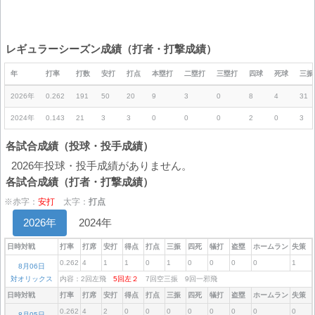
レギュラーシーズン成績（打者・打撃成績）
年
打率
打数
安打
打点
本塁打
二塁打
三塁打
四球
死球
三振
2026年
0.262
191
50
20
9
3
0
8
4
31
2024年
0.143
21
3
3
0
0
0
2
0
3
各試合成績（投球・投手成績）
2026年投球・投手成績がありません。
各試合成績（打者・打撃成績）
※赤字：
安打
太字：
打点
2026年
2024年
日時対戦
打率
打席
安打
得点
打点
三振
四死
犠打
盗塁
ホームラン
失策
0.262
4
1
1
0
1
0
0
0
0
1
8月06日
対オリックス
内容：2回左飛
5回左２
7回空三振 9回一邪飛
日時対戦
打率
打席
安打
得点
打点
三振
四死
犠打
盗塁
ホームラン
失策
0.262
4
2
0
0
0
0
0
0
0
0
8月05日