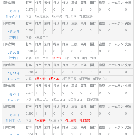
日時対戦
打率
打席
安打
得点
打点
三振
四死
犠打
盗塁
ホームラン
失策
0.270
3
0
0
0
2
1
0
0
0
0
5月29日
対ヤクルト
内容：1回見三振 3回中飛 5回四球 7回空三振
日時対戦
打率
打席
安打
得点
打点
三振
四死
犠打
盗塁
ホームラン
失策
0.282
1
0
0
0
0
0
0
0
0
0
5月28日
対中日
内容：7回遊ゴロ
日時対戦
打率
打席
安打
得点
打点
三振
四死
犠打
盗塁
ホームラン
失策
0.286
4
1
0
0
0
0
0
0
0
1
5月26日
対中日
内容：1回三ゴロ
3回左安
6回二ゴロ 8回三ゴロ
日時対戦
打率
打席
安打
得点
打点
三振
四死
犠打
盗塁
ホームラン
失策
0.288
4
2
1
3
1
1
0
0
1
0
5月24日
対ロッテ
内容：
1回左安
1回左本
3回見三振 6回死球 8回遊ゴロ
日時対戦
打率
打席
安打
得点
打点
三振
四死
犠打
盗塁
ホームラン
失策
0.274
4
0
0
0
0
0
0
0
0
0
5月22日
対ロッテ
内容：1回二ゴロ 2回二ゴロ 5回遊ゴロ 7回捕邪飛
日時対戦
打率
打席
安打
得点
打点
三振
四死
犠打
盗塁
ホームラン
失策
0.293
4
3
0
0
0
0
0
0
0
0
5月20日
対日本ハム
内容：
2回左安
4回三ゴロ
6回三安
8回左安
日時対戦
打率
打席
安打
得点
打点
三振
四死
犠打
盗塁
ホームラン
失策
0.259
3
0
0
0
2
0
1
0
0
0