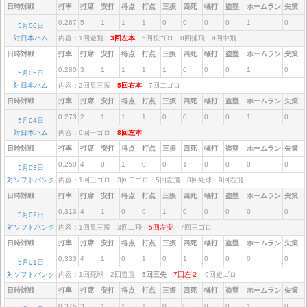
日時対戦
打率
打席
安打
得点
打点
三振
四死
犠打
盗塁
ホームラン
失策
0.267
5
1
1
1
0
0
0
0
1
0
5月06日
対日本ハム
内容：1回遊飛
3回左本
5回投ゴロ 8回捕飛 9回中飛
日時対戦
打率
打席
安打
得点
打点
三振
四死
犠打
盗塁
ホームラン
失策
0.280
3
1
1
1
1
0
0
0
1
0
5月05日
対日本ハム
内容：2回見三振
5回右本
7回二ゴロ
日時対戦
打率
打席
安打
得点
打点
三振
四死
犠打
盗塁
ホームラン
失策
0.273
2
1
1
1
0
0
0
0
1
0
5月04日
対日本ハム
内容：6回一ゴロ
8回左本
日時対戦
打率
打席
安打
得点
打点
三振
四死
犠打
盗塁
ホームラン
失策
0.250
4
0
1
0
0
1
0
0
0
0
5月03日
対ソフトバンク
内容：1回三ゴロ 3回二ゴロ 5回左飛 8回死球 9回右飛
日時対戦
打率
打席
安打
得点
打点
三振
四死
犠打
盗塁
ホームラン
失策
0.313
4
1
0
0
1
0
0
0
0
0
5月02日
対ソフトバンク
内容：1回見三振 3回二飛
5回左安
7回三ゴロ
日時対戦
打率
打席
安打
得点
打点
三振
四死
犠打
盗塁
ホームラン
失策
0.333
4
1
0
1
0
1
0
0
0
0
5月01日
対ソフトバンク
内容：1回死球 2回遊直
5回三失
7回左２
9回遊ゴロ
日時対戦
打率
打席
安打
得点
打点
三振
四死
犠打
盗塁
ホームラン
失策
0.375
3
1
1
1
0
0
0
0
1
0