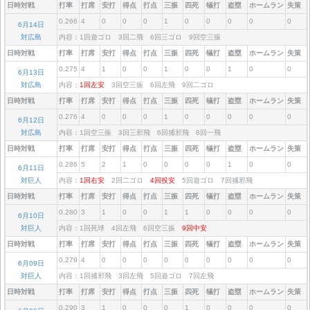
日時対戦
打率
打席
安打
得点
打点
三振
四死
犠打
盗塁
ホームラン
失策
0.266
4
0
0
0
1
0
0
0
0
0
6月14日
対広島
内容：1回遊ゴロ 3回二飛 6回三ゴロ 9回空三振
日時対戦
打率
打席
安打
得点
打点
三振
四死
犠打
盗塁
ホームラン
失策
0.275
4
1
0
0
1
0
0
1
0
0
6月13日
対広島
内容：
1回左安
3回空三振 6回左飛 9回二ゴロ
日時対戦
打率
打席
安打
得点
打点
三振
四死
犠打
盗塁
ホームラン
失策
0.276
4
0
0
0
1
0
0
0
0
0
6月12日
対広島
内容：1回空三振 3回三邪飛 6回捕邪飛 8回一飛
日時対戦
打率
打席
安打
得点
打点
三振
四死
犠打
盗塁
ホームラン
失策
0.286
5
2
1
0
0
0
0
1
0
0
6月11日
対巨人
内容：
1回右安
2回二ゴロ
4回投安
5回遊ゴロ 7回捕邪飛
日時対戦
打率
打席
安打
得点
打点
三振
四死
犠打
盗塁
ホームラン
失策
0.280
3
1
0
0
1
1
0
0
0
0
6月10日
対巨人
内容：1回死球 4回左飛 6回空三振
9回中安
日時対戦
打率
打席
安打
得点
打点
三振
四死
犠打
盗塁
ホームラン
失策
0.279
4
0
0
0
0
0
0
0
0
0
6月09日
対巨人
内容：1回捕邪飛 3回左飛 5回遊ゴロ 7回左飛
日時対戦
打率
打席
安打
得点
打点
三振
四死
犠打
盗塁
ホームラン
失策
0.290
3
1
0
0
0
1
0
0
0
0