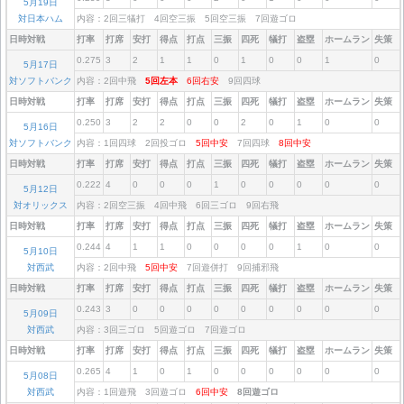
5月19日
対日本ハム
内容：2回三犠打 4回空三振 5回空三振 7回遊ゴロ
日時対戦
打率
打席
安打
得点
打点
三振
四死
犠打
盗塁
ホームラン
失策
0.275
3
2
1
1
0
1
0
0
1
0
5月17日
対ソフトバンク
内容：2回中飛
5回左本
6回右安
9回四球
日時対戦
打率
打席
安打
得点
打点
三振
四死
犠打
盗塁
ホームラン
失策
0.250
3
2
2
0
0
2
0
1
0
0
5月16日
対ソフトバンク
内容：1回四球 2回投ゴロ
5回中安
7回四球
8回中安
日時対戦
打率
打席
安打
得点
打点
三振
四死
犠打
盗塁
ホームラン
失策
0.222
4
0
0
0
1
0
0
0
0
0
5月12日
対オリックス
内容：2回空三振 4回中飛 6回三ゴロ 9回右飛
日時対戦
打率
打席
安打
得点
打点
三振
四死
犠打
盗塁
ホームラン
失策
0.244
4
1
1
0
0
0
0
1
0
0
5月10日
対西武
内容：2回中飛
5回中安
7回遊併打 9回捕邪飛
日時対戦
打率
打席
安打
得点
打点
三振
四死
犠打
盗塁
ホームラン
失策
0.243
3
0
0
0
0
0
0
0
0
0
5月09日
対西武
内容：3回三ゴロ 5回遊ゴロ 7回遊ゴロ
日時対戦
打率
打席
安打
得点
打点
三振
四死
犠打
盗塁
ホームラン
失策
0.265
4
1
0
1
0
0
0
0
0
0
5月08日
対西武
内容：1回遊飛 3回遊ゴロ
6回中安
8回遊ゴロ