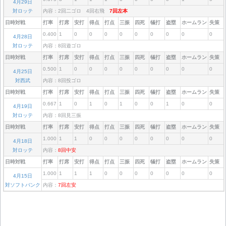
4月29日
対ロッテ
内容：2回二ゴロ 4回右飛
7回左本
日時対戦
打率
打席
安打
得点
打点
三振
四死
犠打
盗塁
ホームラン
失策
0.400
1
0
0
0
0
0
0
0
0
0
4月28日
対ロッテ
内容：8回遊ゴロ
日時対戦
打率
打席
安打
得点
打点
三振
四死
犠打
盗塁
ホームラン
失策
0.500
1
0
0
0
0
0
0
0
0
0
4月25日
対西武
内容：8回投ゴロ
日時対戦
打率
打席
安打
得点
打点
三振
四死
犠打
盗塁
ホームラン
失策
0.667
1
0
1
0
1
0
0
1
0
0
4月19日
対ロッテ
内容：8回見三振
日時対戦
打率
打席
安打
得点
打点
三振
四死
犠打
盗塁
ホームラン
失策
1.000
1
1
0
0
0
0
0
0
0
0
4月18日
対ロッテ
内容：
8回中安
日時対戦
打率
打席
安打
得点
打点
三振
四死
犠打
盗塁
ホームラン
失策
1.000
1
1
1
0
0
0
0
0
0
0
4月15日
対ソフトバンク
内容：
7回左安