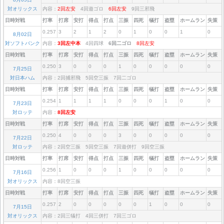
対オリックス
内容：
2回左安
4回遊ゴロ
6回左安
9回三邪飛
日時対戦
打率
打席
安打
得点
打点
三振
四死
犠打
盗塁
ホームラン
失策
0.257
3
2
1
2
0
1
0
0
1
0
8月02日
対ソフトバンク
内容：
3回左中本
4回四球
6回二ゴロ
8回左安
日時対戦
打率
打席
安打
得点
打点
三振
四死
犠打
盗塁
ホームラン
失策
0.250
3
0
0
0
1
0
0
0
0
0
7月25日
対日本ハム
内容：2回捕邪飛 5回空三振 7回二ゴロ
日時対戦
打率
打席
安打
得点
打点
三振
四死
犠打
盗塁
ホームラン
失策
0.254
1
1
1
1
0
0
0
1
0
0
7月23日
対ロッテ
内容：
8回左安
日時対戦
打率
打席
安打
得点
打点
三振
四死
犠打
盗塁
ホームラン
失策
0.250
4
0
0
0
3
0
0
0
0
0
7月22日
対ロッテ
内容：2回空三振 5回空三振 7回遊併打 9回空三振
日時対戦
打率
打席
安打
得点
打点
三振
四死
犠打
盗塁
ホームラン
失策
0.256
1
0
0
0
1
0
0
0
0
0
7月16日
対オリックス
内容：8回空三振
日時対戦
打率
打席
安打
得点
打点
三振
四死
犠打
盗塁
ホームラン
失策
0.257
2
0
0
0
0
0
1
0
0
0
7月15日
対オリックス
内容：2回三犠打 4回三併打 7回三ゴロ