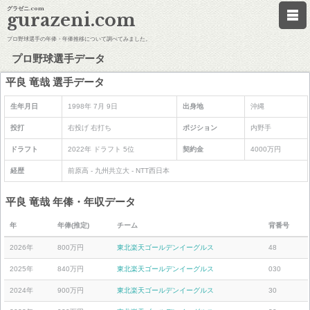
グラゼニ.com
gurazeni.com
プロ野球選手の年俸・年俸推移について調べてみました。
プロ野球選手データ
平良 竜哉 選手データ
生年月日
1998年 7月 9日
出身地
沖縄
投打
右投げ 右打ち
ポジション
内野手
ドラフト
2022年 ドラフト 5位
契約金
4000万円
経歴
前原高 - 九州共立大 - NTT西日本
平良 竜哉 年俸・年収データ
年
年俸(推定)
チーム
背番号
2026年
800万円
東北楽天ゴールデンイーグルス
48
2025年
840万円
東北楽天ゴールデンイーグルス
030
2024年
900万円
東北楽天ゴールデンイーグルス
30