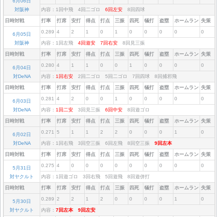
6月06日
対阪神
内容：1回中飛 4回二ゴロ
6回左安
8回四球
日時対戦
打率
打席
安打
得点
打点
三振
四死
犠打
盗塁
ホームラン
失策
0.289
4
2
1
0
1
0
0
0
0
0
6月05日
対阪神
内容：1回左飛
4回遊安
7回右安
8回見三振
日時対戦
打率
打席
安打
得点
打点
三振
四死
犠打
盗塁
ホームラン
失策
0.280
4
1
1
0
0
1
0
0
0
0
6月04日
対DeNA
内容：
1回右安
2回二ゴロ 5回二ゴロ 7回四球 8回捕邪飛
日時対戦
打率
打席
安打
得点
打点
三振
四死
犠打
盗塁
ホームラン
失策
0.281
4
2
0
0
1
0
0
0
0
0
6月03日
対DeNA
内容：
1回二安
3回見三振
6回中安
8回遊ゴロ
日時対戦
打率
打席
安打
得点
打点
三振
四死
犠打
盗塁
ホームラン
失策
0.271
5
1
1
2
2
0
0
0
1
0
6月02日
対DeNA
内容：1回右飛 3回空三振 6回左飛 8回空三振
9回左本
日時対戦
打率
打席
安打
得点
打点
三振
四死
犠打
盗塁
ホームラン
失策
0.275
4
0
0
0
0
0
0
0
0
0
5月31日
対ヤクルト
内容：1回遊ゴロ 3回右飛 5回遊飛 8回遊併打
日時対戦
打率
打席
安打
得点
打点
三振
四死
犠打
盗塁
ホームラン
失策
0.289
2
2
1
2
0
0
0
0
1
0
5月30日
対ヤクルト
内容：
7回左本
9回左安