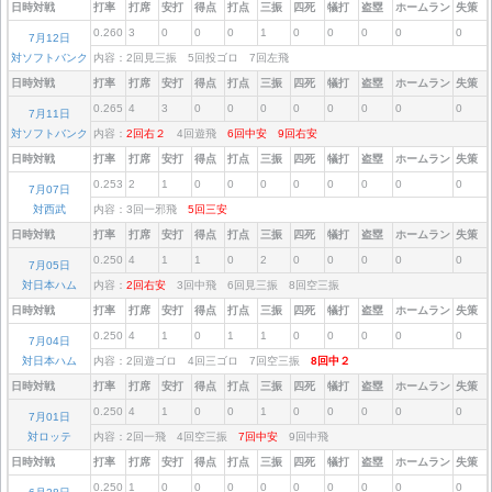
日時対戦
打率
打席
安打
得点
打点
三振
四死
犠打
盗塁
ホームラン
失策
0.260
3
0
0
0
1
0
0
0
0
0
7月12日
対ソフトバンク
内容：2回見三振 5回投ゴロ 7回左飛
日時対戦
打率
打席
安打
得点
打点
三振
四死
犠打
盗塁
ホームラン
失策
0.265
4
3
0
0
0
0
0
0
0
0
7月11日
対ソフトバンク
内容：
2回右２
4回遊飛
6回中安
9回右安
日時対戦
打率
打席
安打
得点
打点
三振
四死
犠打
盗塁
ホームラン
失策
0.253
2
1
0
0
0
0
0
0
0
0
7月07日
対西武
内容：3回一邪飛
5回三安
日時対戦
打率
打席
安打
得点
打点
三振
四死
犠打
盗塁
ホームラン
失策
0.250
4
1
1
0
2
0
0
0
0
0
7月05日
対日本ハム
内容：
2回右安
3回中飛 6回見三振 8回空三振
日時対戦
打率
打席
安打
得点
打点
三振
四死
犠打
盗塁
ホームラン
失策
0.250
4
1
0
1
1
0
0
0
0
0
7月04日
対日本ハム
内容：2回遊ゴロ 4回三ゴロ 7回空三振
8回中２
日時対戦
打率
打席
安打
得点
打点
三振
四死
犠打
盗塁
ホームラン
失策
0.250
4
1
0
0
1
0
0
0
0
0
7月01日
対ロッテ
内容：2回一飛 4回空三振
7回中安
9回中飛
日時対戦
打率
打席
安打
得点
打点
三振
四死
犠打
盗塁
ホームラン
失策
0.250
1
0
0
0
0
0
0
0
0
0