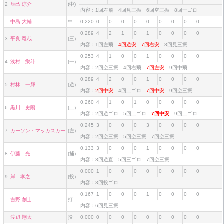
2
辰己 涼介
(中)
内容：1回左飛 4回見三振 6回空三振 8回一ゴロ
中島 大輔
中
0.220
0
0
0
0
0
0
0
0
0
0.289
4
2
1
0
1
0
0
0
0
3
平良 竜哉
(三)
内容：1回左飛
4回遊安
7回右安
8回見三振
0.253
4
1
0
0
1
0
0
0
0
4
浅村 栄斗
(一)
内容：2回空三振 4回右飛
7回左安
9回中飛
0.289
4
2
0
0
1
0
0
0
0
5
村林 一輝
(遊)
内容：
2回中安
4回二ゴロ
7回中安
9回空三振
0.260
4
1
0
1
0
0
0
0
0
6
黒川 史陽
(二)
内容：2回遊ゴロ 5回二ゴロ
7回中安
9回二ゴロ
0.245
3
0
0
0
3
0
0
0
0
7
カーソン・マッカスカー
(左)
内容：2回空三振 5回空三振 7回空三振
0.133
3
0
0
0
1
0
0
0
0
8
伊藤 光
(捕)
内容：3回遊直 5回三ゴロ 7回空三振
0.000
1
0
0
0
0
0
0
0
0
9
岸 孝之
(投)
内容：3回投ゴロ
0.167
1
0
0
0
1
0
0
0
0
吉野 創士
打
内容：6回見三振
渡辺 翔太
投
0.000
0
0
0
0
0
0
0
0
0