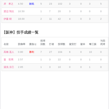
岸 孝之
4.50
敗戦
5
23
102
3
0
3
5
渡辺 翔太
10.50
1
7
20
3
0
0
0
伊藤 樹
18.00
2
11
42
4
0
3
2
【阪神】投手成績一覧
投球
与四
名前
防御率
勝負セ
回数
打者
投球数
被安打
被本
奪三振
死球
高橋 遥人
0.90
勝利
7
27
104
6
0
10
0
畠 世周
2.57
1
3
22
0
0
1
0
湯浅 京己
2.95
1
3
10
0
0
1
0