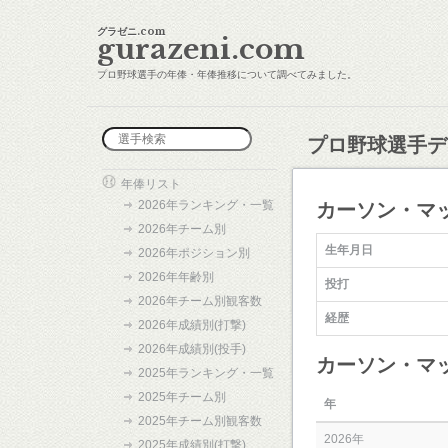
グラゼニ.com
gurazeni.com
プロ野球選手の年俸・年俸推移について調べてみました。
プロ野球選手デ
年俸リスト
2026年ランキング・一覧
カーソン・マ
2026年チーム別
生年月日
2026年ポジション別
2026年年齢別
投打
2026年チーム別観客数
経歴
2026年成績別(打撃)
2026年成績別(投手)
カーソン・マ
2025年ランキング・一覧
2025年チーム別
年
2025年チーム別観客数
2026年
2025年成績別(打撃)