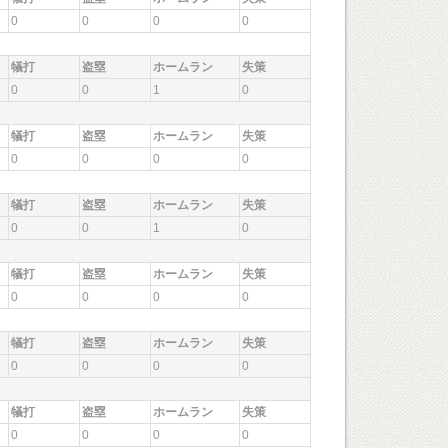
0
0
0
0
犠打
盗塁
ホームラン
失策
0
0
1
0
犠打
盗塁
ホームラン
失策
0
0
0
0
犠打
盗塁
ホームラン
失策
0
0
1
0
犠打
盗塁
ホームラン
失策
0
0
0
0
犠打
盗塁
ホームラン
失策
0
0
0
0
犠打
盗塁
ホームラン
失策
0
0
0
0