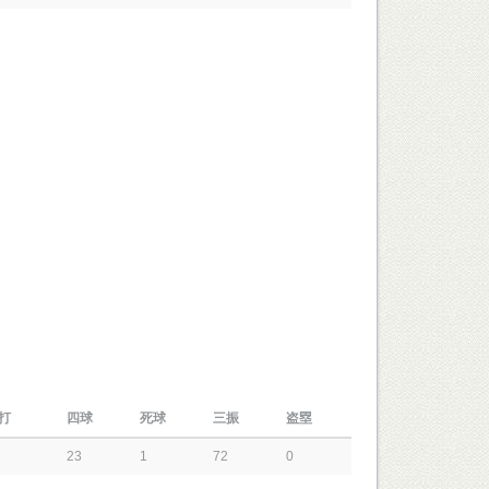
打
四球
死球
三振
盗塁
23
1
72
0