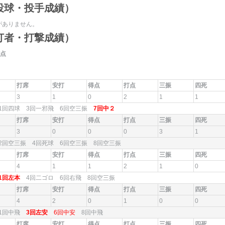
投球・投手成績）
がありません。
打者・打撃成績）
点
打席
安打
得点
打点
三振
四死
3
1
0
2
1
1
1回四球 3回一邪飛 6回空三振
7回中２
打席
安打
得点
打点
三振
四死
3
0
0
0
3
1
2回空三振 4回死球 6回空三振 8回空三振
打席
安打
得点
打点
三振
四死
4
1
1
2
1
0
1回左本
4回二ゴロ 6回右飛 8回空三振
打席
安打
得点
打点
三振
四死
4
2
0
1
0
0
1回中飛
3回左安
6回中安
8回中飛
打席
安打
得点
打点
三振
四死