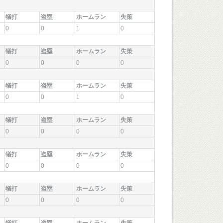
犠打
盗塁
ホームラン
失策
0
0
1
0
犠打
盗塁
ホームラン
失策
0
0
0
0
犠打
盗塁
ホームラン
失策
0
0
1
0
犠打
盗塁
ホームラン
失策
0
0
0
0
犠打
盗塁
ホームラン
失策
0
0
0
0
犠打
盗塁
ホームラン
失策
0
0
0
0