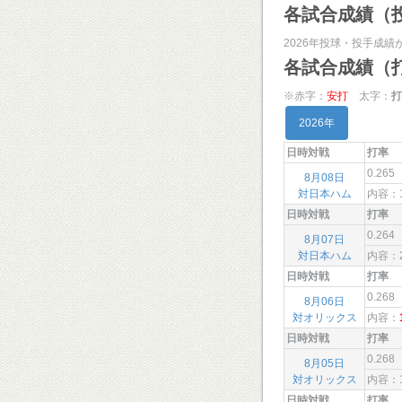
各試合成績（
2026年投球・投手成績
各試合成績（
※赤字：
安打
太字：
打
2026年
日時対戦
打率
0.265
8月08日
対日本ハム
内容：
日時対戦
打率
0.264
8月07日
対日本ハム
内容：
日時対戦
打率
0.268
8月06日
対オリックス
内容：
日時対戦
打率
0.268
8月05日
対オリックス
内容：
日時対戦
打率