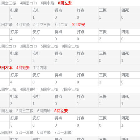
1回空三振 4回遊ゴロ 6回中飛
8回左安
打席
安打
得点
打点
三振
四死
5
1
0
0
1
0
1回右飛 4回遊飛 5回空三振 7回二直
9回左安
打席
安打
得点
打点
三振
四死
4
0
0
0
2
0
1回投ゴロ 3回遊ゴロ 5回空三振 8回空三振
打席
安打
得点
打点
三振
四死
2
2
2
1
0
1
2回左本
4回遊安
7回四球
打席
安打
得点
打点
三振
四死
4
0
0
0
3
0
1回空三振 4回遊併打 6回空三振 7回空三振
打席
安打
得点
打点
三振
四死
3
1
0
1
1
1
1回左飛 3回空三振 6回四球
8回左安
打席
安打
得点
打点
三振
四死
3
0
0
0
0
1
1回四球 3回一邪飛 6回遊飛 7回一邪飛
打席
安打
得点
打点
三振
四死