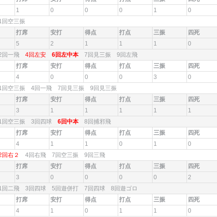
1
0
0
0
1
0
1回空三振
打席
安打
得点
打点
三振
四死
5
2
1
1
1
0
2回一飛
4回左安
6回左中本
7回見三振 9回左飛
打席
安打
得点
打点
三振
四死
4
0
0
0
3
0
1回空三振 4回一飛 7回見三振 9回見三振
打席
安打
得点
打点
三振
四死
3
1
1
1
1
1
1回空三振 3回四球
6回中本
8回捕邪飛
打席
安打
得点
打点
三振
四死
4
1
1
0
1
0
2回右２
4回右飛 7回空三振 9回三飛
打席
安打
得点
打点
三振
四死
3
0
0
0
0
2
1回二飛 3回四球 5回遊併打 7回四球 8回遊ゴロ
打席
安打
得点
打点
三振
四死
4
1
0
1
1
0