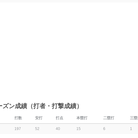
ーズン成績（打者・打撃成績）
打数
安打
打点
本塁打
二塁打
三塁
197
52
40
15
6
1