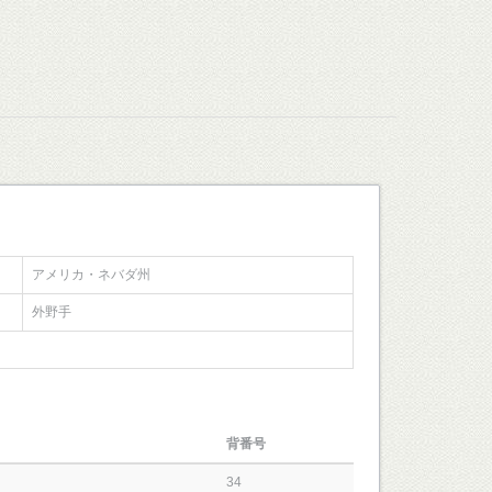
アメリカ・ネバダ州
外野手
背番号
34