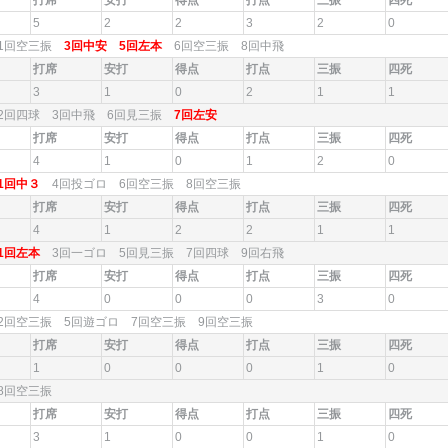
打席
安打
得点
打点
三振
四死
5
2
2
3
2
0
1回空三振
3回中安
5回左本
6回空三振 8回中飛
打席
安打
得点
打点
三振
四死
3
1
0
2
1
1
2回四球 3回中飛 6回見三振
7回左安
打席
安打
得点
打点
三振
四死
4
1
0
1
2
0
1回中３
4回投ゴロ 6回空三振 8回空三振
打席
安打
得点
打点
三振
四死
4
1
2
2
1
1
1回左本
3回一ゴロ 5回見三振 7回四球 9回右飛
打席
安打
得点
打点
三振
四死
4
0
0
0
3
0
2回空三振 5回遊ゴロ 7回空三振 9回空三振
打席
安打
得点
打点
三振
四死
1
0
0
0
1
0
8回空三振
打席
安打
得点
打点
三振
四死
3
1
0
0
1
0