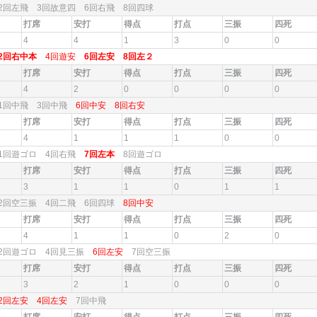
2回左飛 3回故意四 6回右飛 8回四球
打席
安打
得点
打点
三振
四死
4
4
1
3
0
0
2回右中本
4回遊安
6回左安
8回左２
打席
安打
得点
打点
三振
四死
4
2
0
0
0
0
1回中飛 3回中飛
6回中安
8回右安
打席
安打
得点
打点
三振
四死
4
1
1
1
0
0
1回遊ゴロ 4回右飛
7回左本
8回遊ゴロ
打席
安打
得点
打点
三振
四死
3
1
1
0
1
1
2回空三振 4回二飛 6回四球
8回中安
打席
安打
得点
打点
三振
四死
4
1
1
0
2
0
2回遊ゴロ 4回見三振
6回左安
7回空三振
打席
安打
得点
打点
三振
四死
3
2
1
0
0
0
2回左安
4回左安
7回中飛