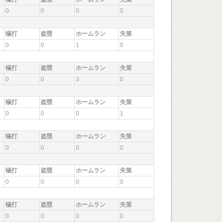
0
0
0
0
犠打
盗塁
ホームラン
失策
0
0
1
0
犠打
盗塁
ホームラン
失策
0
0
3
0
犠打
盗塁
ホームラン
失策
0
0
0
1
犠打
盗塁
ホームラン
失策
0
0
0
0
犠打
盗塁
ホームラン
失策
0
0
0
0
犠打
盗塁
ホームラン
失策
0
0
0
0