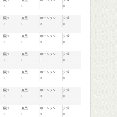
犠打
盗塁
ホームラン
失策
0
0
1
0
犠打
盗塁
ホームラン
失策
0
0
0
0
犠打
盗塁
ホームラン
失策
0
0
0
0
犠打
盗塁
ホームラン
失策
0
0
1
0
犠打
盗塁
ホームラン
失策
0
0
0
0
犠打
盗塁
ホームラン
失策
0
0
0
0
犠打
盗塁
ホームラン
失策
0
0
0
0