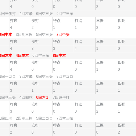
4
0
0
0
2
0
1回三併打 4回左飛 6回空三振 9回空三振
打席
安打
得点
打点
三振
四死
4
2
1
1
2
0
2回中本
3回見三振 5回空三振
8回中安
打席
安打
得点
打点
三振
四死
4
3
3
4
1
0
2回左本
4回左本
6回空三振
8回中本
打席
安打
得点
打点
三振
四死
4
0
0
0
1
0
2回一ゴロ 3回左飛 6回空三振 8回遊ゴロ
打席
安打
得点
打点
三振
四死
3
1
1
0
1
1
2回見三振 4回四球
6回左２
7回遊併打
打席
安打
得点
打点
三振
四死
3
0
0
0
2
1
1回四球 2回空三振 5回二ゴロ 7回空三振
打席
安打
得点
打点
三振
四死
2
0
0
0
0
2