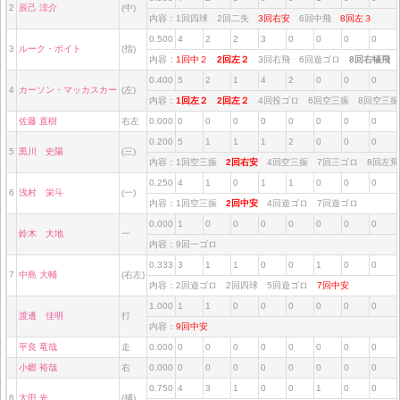
2
辰己 涼介
(中)
内容：1回四球 2回二失
3回右安
6回中飛
8回左３
0.500
4
2
2
3
0
0
0
0
3
ルーク・ボイト
(指)
内容：
1回中２
2回左２
3回右飛 6回遊ゴロ
8回右犠飛
0.400
5
2
1
4
2
0
0
0
4
カーソン・マッカスカー
(左)
内容：
1回左２
2回左２
4回投ゴロ 6回空三振 8回空三
佐藤 直樹
右左
0.000
0
0
0
0
0
0
0
0
0.200
5
1
1
1
2
0
0
0
5
黒川 史陽
(三)
内容：1回空三振
2回右安
4回空三振 7回三ゴロ 8回左
0.250
4
1
0
1
1
0
0
0
6
浅村 栄斗
(一)
内容：1回空三振
2回中安
4回遊ゴロ 7回遊ゴロ
0.000
1
0
0
0
0
0
0
0
鈴木 大地
一
内容：9回一ゴロ
0.333
3
1
1
0
0
1
0
0
7
中島 大輔
(右左)
内容：2回遊ゴロ 2回四球 5回遊ゴロ
7回中安
1.000
1
1
0
0
0
0
0
0
渡邊 佳明
打
内容：
9回中安
平良 竜哉
走
0.000
0
0
0
0
0
0
0
0
小郷 裕哉
右
0.000
0
0
0
0
0
0
0
0
0.750
4
3
1
0
0
1
0
0
8
太田 光
(捕)