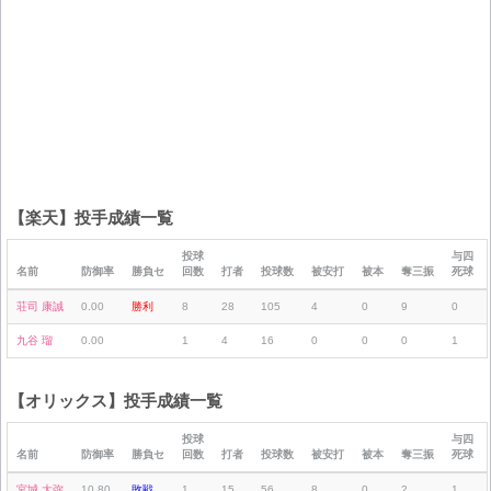
【楽天】投手成績一覧
投球
与四
名前
防御率
勝負セ
回数
打者
投球数
被安打
被本
奪三振
死球
荘司 康誠
0.00
勝利
8
28
105
4
0
9
0
九谷 瑠
0.00
1
4
16
0
0
0
1
【オリックス】投手成績一覧
投球
与四
名前
防御率
勝負セ
回数
打者
投球数
被安打
被本
奪三振
死球
宮城 大弥
10.80
敗戦
1
15
56
8
0
2
1