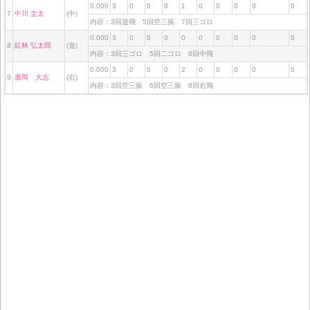
0.000
3
0
0
0
1
0
0
0
0
0
7
中川 圭太
(中)
内容：3回遊飛 5回空三振 7回三ゴロ
0.000
3
0
0
0
0
0
0
0
0
0
8
紅林 弘太郎
(遊)
内容：3回三ゴロ 5回二ゴロ 8回中飛
0.000
3
0
0
0
2
0
0
0
0
0
9
廣岡 大志
(右)
内容：3回空三振 6回空三振 8回右飛