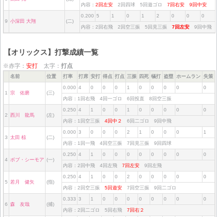
内容：
2回左安
2回四球 5回遊ゴロ
7回右安
9回中安
0.200
5
1
0
1
2
0
0
0
9
小深田 大翔
(二)
内容：2回右飛 2回空三振 5回見三振
7回左安
9回中飛
【オリックス】打撃成績一覧
※赤字：
安打
太字：
打点
名前
位置
打率
打席
安打
得点
打点
三振
四死
犠打
盗塁
ホームラン
失策
0.000
4
0
0
0
1
0
0
0
0
0
1
宗 佑磨
(三)
内容：1回右飛 4回一ゴロ 6回投直 8回空三振
0.250
4
1
0
0
1
0
0
0
0
0
2
西川 龍馬
(左)
内容：1回空三振
4回中２
6回二ゴロ 9回中飛
0.000
3
0
0
0
2
1
0
0
0
1
3
太田 椋
(二)
内容：1回一飛 4回空三振 7回見三振 9回四球
0.250
4
1
0
0
0
0
0
0
0
0
4
ボブ・シーモア
(一)
内容：2回中飛 4回左飛
7回左安
9回左飛
0.250
4
1
0
0
2
0
0
0
0
0
5
若月 健矢
(指)
内容：2回空三振
5回遊安
7回空三振 9回二ゴロ
0.333
3
1
0
0
0
0
0
0
0
0
6
森 友哉
(捕)
内容：2回二ゴロ 5回右飛
7回右２