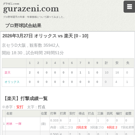
グラゼニ.com
gurazeni.com
プロ野球選手の年俸・年俸推移について調べてみました。
プロ野球試合結果
2026年3月27日 オリックス vs 楽天 [0 - 10]
京セラD大阪 , 観客数 35942人
開始 18:30 , 試合時間 2時間51分
1
2
3
4
5
6
7
8
9
計
安
失
楽天
2
6
0
0
0
0
1
1
0
10
16
0
オリックス
0
0
0
0
0
0
0
0
0
0
4
1
【楽天】打撃成績一覧
※赤字：
安打
太字：
打点
名前
位置
打率
打席
安打
得点
打点
三振
四死
犠打
盗塁
0.333
6
2
1
0
1
0
0
0
1
村林 一輝
(遊)
内容：1回二ゴロ
2回左安
3回遊ゴロ
6回左２
7回右邪
0.500
4
2
3
0
0
1
0
0