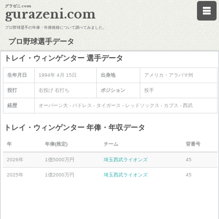
グラゼニ.com
gurazeni.com
プロ野球選手の年俸・年俸推移について調べてみました。
プロ野球選手データ
トレイ・ウィンゲンター 選手データ
生年月日
1994年 4月 15日
出身地
アメリカ・アラバマ州
投打
右投げ 右打ち
ポジション
投手
経歴
オーバーン大 - パドレス - タイガース - レッドソックス - カブス - 西武
トレイ・ウィンゲンター 年俸・年収データ
年
年俸(推定)
チーム
背番号
2026年
1億5000万円
埼玉西武ライオンズ
45
2025年
1億2000万円
埼玉西武ライオンズ
45