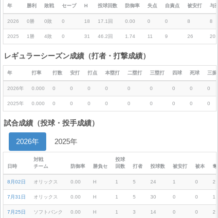
年
勝利
敗戦
セーブ
H
投球回数
防御率
失点
自責点
被安打
与
2026
0勝
0敗
0
18
17.1回
0.00
0
0
8
8
2025
1勝
4敗
0
31
46.2回
1.74
11
9
26
20
レギュラーシーズン成績（打者・打撃成績）
年
打率
打数
安打
打点
本塁打
二塁打
三塁打
四球
死球
三振
2026年
0.000
0
0
0
0
0
0
0
0
0
2025年
0.000
0
0
0
0
0
0
0
0
0
試合成績（投球・投手成績）
2026年
2025年
対戦
投球
日時
チーム
防御率
勝負セ
回数
打者
投球数
被安打
被本
奪
8月02日
オリックス
0.00
H
1
5
24
1
0
2
7月31日
オリックス
0.00
H
1
5
30
0
0
1
7月25日
ソフトバンク
0.00
H
1
3
14
0
0
2