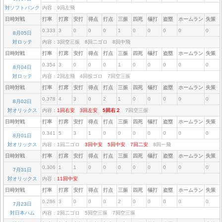
対ソフトバンク
内容：9回左飛
日時対戦
打率
打席
安打
得点
打点
三振
四死
犠打
盗塁
ホームラン
失策
0.333
3
0
0
0
1
0
0
0
0
0
8月05日
対ロッテ
内容：3回空三振 6回二ゴロ 8回中飛
日時対戦
打率
打席
安打
得点
打点
三振
四死
犠打
盗塁
ホームラン
失策
0.354
3
0
0
0
1
0
0
0
0
0
8月04日
対ロッテ
内容：2回左飛 4回投ゴロ 7回空三振
日時対戦
打率
打席
安打
得点
打点
三振
四死
犠打
盗塁
ホームラン
失策
0.378
4
3
0
2
1
0
0
0
0
0
8月02日
対オリックス
内容：
1回右安
3回左安
5回右２
7回空三振
日時対戦
打率
打席
安打
得点
打点
三振
四死
犠打
盗塁
ホームラン
失策
0.341
5
3
1
0
0
0
0
0
0
0
8月01日
対オリックス
内容：1回二ゴロ
3回中安
5回中安
7回二安
8回一飛
日時対戦
打率
打席
安打
得点
打点
三振
四死
犠打
盗塁
ホームラン
失策
0.306
1
1
0
0
0
0
0
0
0
0
7月31日
対オリックス
内容：
11回中安
日時対戦
打率
打席
安打
得点
打点
三振
四死
犠打
盗塁
ホームラン
失策
0.286
3
0
0
0
2
0
0
0
0
0
7月23日
対日本ハム
内容：2回二ゴロ 5回空三振 7回空三振