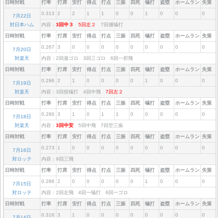
日時対戦
打率
打席
安打
得点
打点
三振
四死
犠打
盗塁
ホームラン
失策
0.313
2
2
1
1
0
0
1
0
0
0
7月22日
対日本ハム
内容：
3回中３
5回左２
7回捕犠打
日時対戦
打率
打席
安打
得点
打点
三振
四死
犠打
盗塁
ホームラン
失策
0.267
3
0
0
0
0
0
0
0
0
0
7月20日
対楽天
内容：2回遊ゴロ 3回三ゴロ 6回一邪飛
日時対戦
打率
打席
安打
得点
打点
三振
四死
犠打
盗塁
ホームラン
失策
0.296
2
1
0
0
0
0
1
0
0
0
7月19日
対楽天
内容：3回投犠打 4回中飛
7回左２
日時対戦
打率
打席
安打
得点
打点
三振
四死
犠打
盗塁
ホームラン
失策
0.280
3
1
0
1
1
0
0
0
0
0
7月18日
対楽天
内容：
3回中安
5回中飛 7回空三振
日時対戦
打率
打席
安打
得点
打点
三振
四死
犠打
盗塁
ホームラン
失策
0.273
1
0
0
0
0
0
0
0
0
0
7月16日
対ロッテ
内容：9回三飛
日時対戦
打率
打席
安打
得点
打点
三振
四死
犠打
盗塁
ホームラン
失策
0.286
2
0
0
0
0
0
1
0
0
0
7月15日
対ロッテ
内容：2回左飛 4回一犠打 6回一ゴロ
日時対戦
打率
打席
安打
得点
打点
三振
四死
犠打
盗塁
ホームラン
失策
0.316
3
1
0
0
0
0
0
0
0
0
7月14日