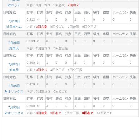
対ロッテ
内容：3回二ゴロ 5回遊飛
7回中２
日時対戦
打率
打席
安打
得点
打点
三振
四死
犠打
盗塁
ホームラン
失策
0.313
4
1
0
0
1
0
0
0
0
0
7月10日
対日本ハム
内容：
3回右安
5回投ゴロ 7回遊飛 9回空三振
日時対戦
打率
打席
安打
得点
打点
三振
四死
犠打
盗塁
ホームラン
失策
0.333
2
0
0
0
1
0
0
0
0
0
7月08日
対楽天
内容：2回遊ゴロ 5回空三振
日時対戦
打率
打席
安打
得点
打点
三振
四死
犠打
盗塁
ホームラン
失策
0.400
3
1
0
0
2
0
0
0
0
0
7月07日
対楽天
内容：
3回中３
4回空三振 6回空三振
日時対戦
打率
打席
安打
得点
打点
三振
四死
犠打
盗塁
ホームラン
失策
0.429
2
0
0
0
0
0
0
0
0
0
7月05日
対オリックス
内容：3回遊ゴロ 6回遊ゴロ
日時対戦
打率
打席
安打
得点
打点
三振
四死
犠打
盗塁
ホームラン
失策
0.600
5
3
2
1
1
0
0
0
0
0
7月03日
対オリックス
内容：
3回遊安
5回右２
6回空三振
8回右２
11回遊ゴロ