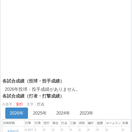
各試合成績（投球・投手成績）
2026年投球・投手成績がありません。
各試合成績（打者・打撃成績）
※赤字：
安打
太字：
打点
2026年
2025年
2024年
2023年
日時対戦
打率
打席
安打
得点
打点
三振
四死
犠打
盗塁
ホームラン
失策
0.327
1
0
0
0
0
0
0
0
0
0
8月07日