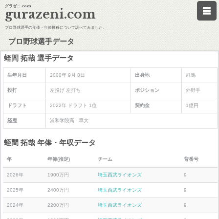
グラゼニ.com
gurazeni.com
プロ野球選手の年俸・年俸推移について調べてみました。
プロ野球選手データ
蛭間 拓哉 選手データ
生年月日
2000年 9月 8日
出身地
群馬
投打
左投げ 左打ち
ポジション
外野手
ドラフト
2022年 ドラフト 1位
契約金
1億円
経歴
浦和学院高 - 早大
蛭間 拓哉 年俸・年収データ
年
年俸(推定)
チーム
背番号
2026年
1900万円
埼玉西武ライオンズ
9
2025年
2400万円
埼玉西武ライオンズ
9
2024年
2200万円
埼玉西武ライオンズ
9