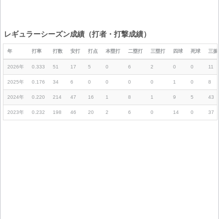
レギュラーシーズン成績（打者・打撃成績）
年
打率
打数
安打
打点
本塁打
二塁打
三塁打
四球
死球
三振
2026年
0.333
51
17
5
0
6
2
0
0
11
2025年
0.176
34
6
0
0
0
0
1
0
8
2024年
0.220
214
47
16
1
8
1
9
5
43
2023年
0.232
198
46
20
2
6
0
14
0
37