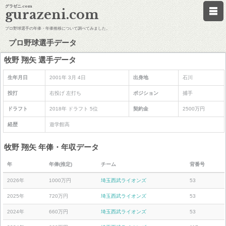
グラゼニ.com
gurazeni.com
プロ野球選手の年俸・年俸推移について調べてみました。
プロ野球選手データ
牧野 翔矢 選手データ
生年月日
2001年 3月 4日
出身地
石川
投打
右投げ 左打ち
ポジション
捕手
ドラフト
2018年 ドラフト 5位
契約金
2500万円
経歴
遊学館高
牧野 翔矢 年俸・年収データ
年
年俸(推定)
チーム
背番号
2026年
1000万円
埼玉西武ライオンズ
53
2025年
720万円
埼玉西武ライオンズ
53
2024年
660万円
埼玉西武ライオンズ
53