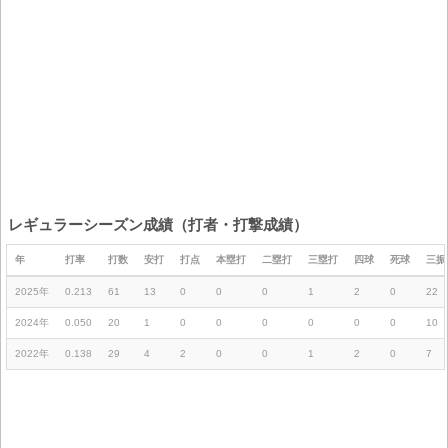
レギュラーシーズン成績（打者・打撃成績）
年
打率
打数
安打
打点
本塁打
二塁打
三塁打
四球
死球
三振
2025年
0.213
61
13
0
0
0
1
2
0
22
2024年
0.050
20
1
0
0
0
0
0
0
10
2022年
0.138
29
4
2
0
0
1
2
0
7