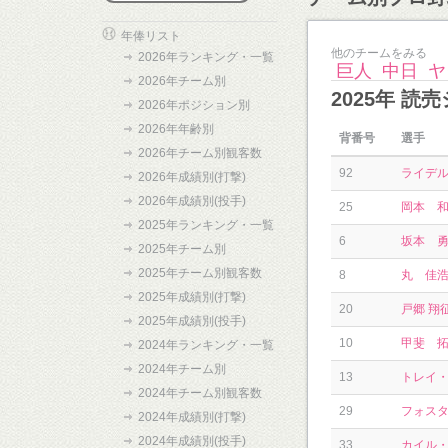
年俸リスト
他のチームをみる
2026年ランキング・一覧
巨人
中日
ヤ
2026年チーム別
2025年 
2026年ポジション別
2026年年齢別
背番号
選手
2026年チーム別観客数
92
ライデ
2026年成績別(打撃)
2026年成績別(投手)
25
岡本 
2025年ランキング・一覧
6
坂本 
2025年チーム別
2025年チーム別観客数
8
丸 佳
2025年成績別(打撃)
20
戸郷 翔
2025年成績別(投手)
10
甲斐 
2024年ランキング・一覧
2024年チーム別
13
トレイ
2024年チーム別観客数
29
フォス
2024年成績別(打撃)
2024年成績別(投手)
33
カイル