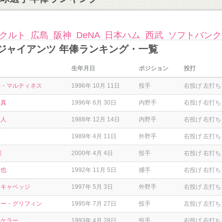
クルト
広島
阪神
DeNA
日本ハム
西武
ソフトバンク
読売ジャイアンツ 年俸ランキング・一覧
生年月日
ポジション
投打
ル・マルティネス
1996年 10月 11日
投手
右投げ 左打ち
和真
1996年 6月 30日
内野手
右投げ 右打ち
勇人
1988年 12月 14日
内野手
右投げ 右打ち
浩
1989年 4月 11日
外野手
右投げ 左打ち
征
2000年 4月 4日
投手
右投げ 右打ち
拓也
1992年 11月 5日
捕手
右投げ 右打ち
・キャベッジ
1997年 5月 3日
外野手
右投げ 左打ち
ター・グリフィン
1995年 7月 27日
投手
左投げ 左打ち
・ケラー
1993年 4月 28日
投手
右投げ 右打ち