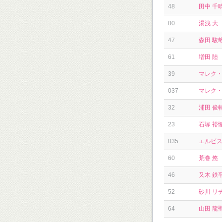
48
田中 千
00
湯浅 大
47
森田 駿
61
増田 陸
39
マレク
037
マレク
32
浦田 俊
23
石塚 裕
035
エルビ
60
荒巻 悠
46
又木 鉄
52
砂川 リ
64
山田 龍