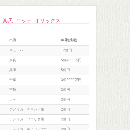
楽天
ロッテ
オリックス
出身
年俸(推定)
キューバ
12億円
奈良
5億4000万円
兵庫
5億円
千葉
3億2000万円
宮崎
3億円
大分
3億円
アメリカ・テネシー州
2億円
アメリカ・フロリダ州
2億円
アメリカ・ルイジアナ州
2億円