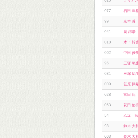
013
フリア
077
石田 隼
99
京本 眞
041
黄 錦豪
018
木下 幹
002
中田 歩
96
三塚 琉
031
三塚 琉
009
笹原 操
028
富田 龍
063
花田 侑
54
乙坂 
98
鈴木 大
003
鈴木 大