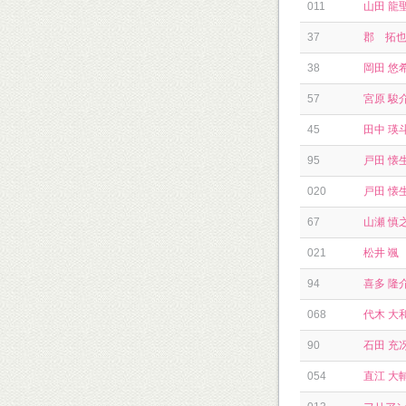
011
山田 龍
37
郡 拓
38
岡田 悠
57
宮原 駿
45
田中 瑛
95
戸田 懐
020
戸田 懐
67
山瀬 慎
021
松井 颯
94
喜多 隆
068
代木 大
90
石田 充
054
直江 大