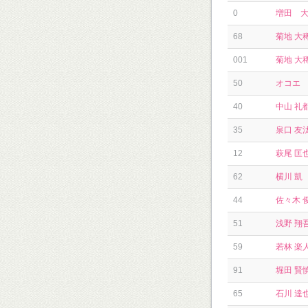
0
増田 
68
菊地 大
001
菊地 大
50
オコエ
40
中山 礼
35
泉口 友
12
萩尾 匡
62
横川 凱
44
佐々木 
51
浅野 翔
59
若林 楽
91
堀田 賢
65
石川 達