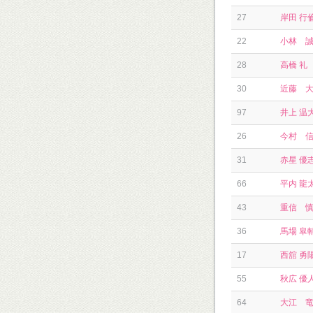
27
岸田 行
22
小林 
28
高橋 礼
30
近藤 
97
井上 温
26
今村 
31
赤星 優
66
平内 龍
43
重信 
36
馬場 皐
17
西舘 勇
55
秋広 優
64
大江 