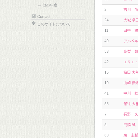
他の年度
2
吉川 
Contact
24
大城 卓
このサイトについて
11
田中 
49
アルベ
53
高梨 
42
エリエ
15
翁田 大
19
山崎 伊
41
中川 
58
船迫 大
7
長野 
5
門脇 誠
63
泉 圭