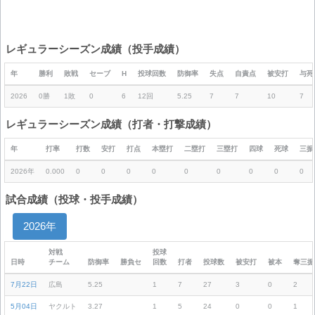
レギュラーシーズン成績（投手成績）
年
勝利
敗戦
セーブ
H
投球回数
防御率
失点
自責点
被安打
与死
2026
0勝
1敗
0
6
12回
5.25
7
7
10
7
レギュラーシーズン成績（打者・打撃成績）
年
打率
打数
安打
打点
本塁打
二塁打
三塁打
四球
死球
三振
2026年
0.000
0
0
0
0
0
0
0
0
0
試合成績（投球・投手成績）
2026年
対戦
投球
日時
チーム
防御率
勝負セ
回数
打者
投球数
被安打
被本
奪三振
7月22日
広島
5.25
1
7
27
3
0
2
5月04日
ヤクルト
3.27
1
5
24
0
0
1