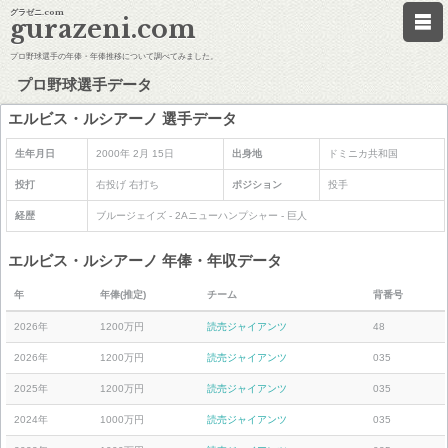
グラゼニ.com
gurazeni.com
プロ野球選手の年俸・年俸推移について調べてみました。
プロ野球選手データ
エルビス・ルシアーノ 選手データ
生年月日
2000年 2月 15日
出身地
ドミニカ共和国
投打
右投げ 右打ち
ポジション
投手
経歴
ブルージェイズ - 2Aニューハンプシャー - 巨人
エルビス・ルシアーノ 年俸・年収データ
年
年俸(推定)
チーム
背番号
2026年
1200万円
読売ジャイアンツ
48
2026年
1200万円
読売ジャイアンツ
035
2025年
1200万円
読売ジャイアンツ
035
2024年
1000万円
読売ジャイアンツ
035