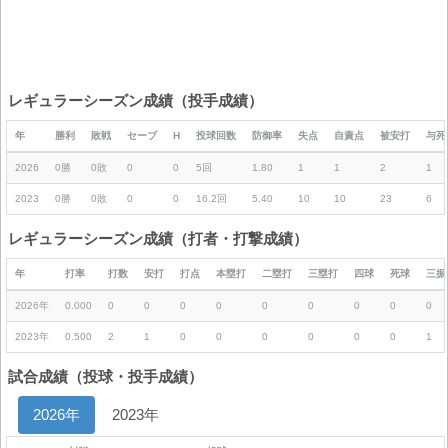
レギュラーシーズン成績（投手成績）
年
勝利
敗戦
セーブ
H
投球回数
防御率
失点
自責点
被安打
与死
2026
0勝
0敗
0
0
5回
1.80
1
1
2
1
2023
0勝
0敗
0
0
16.2回
5.40
10
10
23
6
レギュラーシーズン成績（打者・打撃成績）
年
打率
打数
安打
打点
本塁打
二塁打
三塁打
四球
死球
三振
2026年
0.000
0
0
0
0
0
0
0
0
0
2023年
0.500
2
1
0
0
0
0
0
0
1
試合成績（投球・投手成績）
2026年
2023年