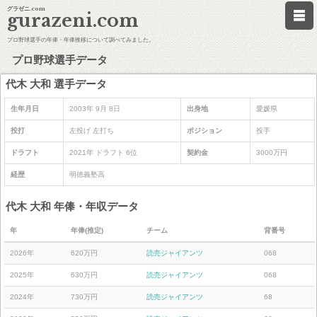
グラゼニ.com
gurazeni.com
プロ野球選手の年俸・年俸推移について調べてみました。
プロ野球選手データ
代木 大和 選手データ
生年月日
2003年 9月 8日
出身地
愛媛県
投打
左投げ 左打ち
ポジション
投手
ドラフト
2021年 ドラフト 6位
契約金
3000万円
経歴
明徳義塾高
代木 大和 年俸・年収データ
年
年俸(推定)
チーム
背番号
2026年
620万円
読売ジャイアンツ
068
2025年
630万円
読売ジャイアンツ
068
2024年
730万円
読売ジャイアンツ
68