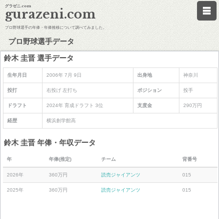
グラゼニ.com
gurazeni.com
プロ野球選手の年俸・年俸推移について調べてみました。
プロ野球選手データ
鈴木 圭晋 選手データ
生年月日
2006年 7月 9日
出身地
神奈川
投打
右投げ 左打ち
ポジション
投手
ドラフト
2024年 育成ドラフト 3位
支度金
290万円
経歴
横浜創学館高
鈴木 圭晋 年俸・年収データ
年
年俸(推定)
チーム
背番号
2026年
360万円
読売ジャイアンツ
015
2025年
360万円
読売ジャイアンツ
015