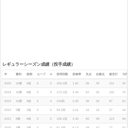
レギュラーシーズン成績（投手成績）
年
勝利
敗戦
セーブ
H
投球回数
防御率
失点
自責点
被安打
与死
2025
10勝
5敗
0
0
163.2回
1.92
38
35
101
45
2024
10勝
8敗
0
0
173.1回
2.34
52
45
132
70
2023
10勝
5敗
0
0
133回
2.30
38
34
87
61
2022
5勝
1敗
0
0
59.2回
2.41
16
16
37
34
2021
8勝
8敗
0
0
158.1回
3.30
66
58
123
99
2020
3勝
4敗
0
0
61.2回
6.13
49
42
72
52