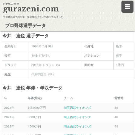
グラゼニ.com
gurazeni.com
プロ野球選手の年俸・年俸推移について調べてみました。
プロ野球選手データ
今井 達也 選手データ
生年月日
1998年 5月 9日
出身地
栃木
投打
右投げ 右打ち
ポジション
投手
ドラフト
2016年 ドラフト 1位
契約金
1億円
経歴
作新学院高（甲）
今井 達也 年俸・年収データ
年
年俸(推定)
チーム
背番号
2025年
1億8000万円
埼玉西武ライオンズ
48
2024年
8000万円
埼玉西武ライオンズ
48
2023年
4500万円
埼玉西武ライオンズ
48