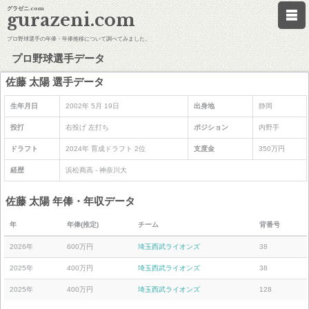
グラゼニ.com
gurazeni.com
プロ野球選手の年俸・年俸推移について調べてみました。
プロ野球選手データ
佐藤 太陽 選手データ
生年月日
2002年 5月 19日
出身地
静岡
投打
右投げ 左打ち
ポジション
内野手
ドラフト
2024年 育成ドラフト 2位
支度金
350万円
経歴
浜松商高 - 神奈川大
佐藤 太陽 年俸・年収データ
年
年俸(推定)
チーム
背番号
2026年
600万円
埼玉西武ライオンズ
38
2025年
400万円
埼玉西武ライオンズ
38
2025年
400万円
埼玉西武ライオンズ
128