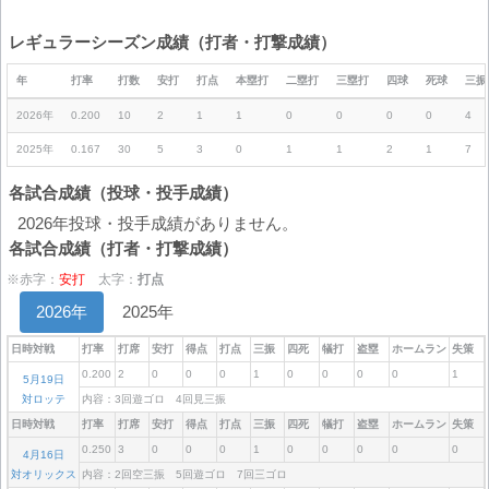
レギュラーシーズン成績（打者・打撃成績）
年
打率
打数
安打
打点
本塁打
二塁打
三塁打
四球
死球
三振
2026年
0.200
10
2
1
1
0
0
0
0
4
2025年
0.167
30
5
3
0
1
1
2
1
7
各試合成績（投球・投手成績）
2026年投球・投手成績がありません。
各試合成績（打者・打撃成績）
※赤字：
安打
太字：
打点
2026年
2025年
日時対戦
打率
打席
安打
得点
打点
三振
四死
犠打
盗塁
ホームラン
失策
0.200
2
0
0
0
1
0
0
0
0
1
5月19日
対ロッテ
内容：3回遊ゴロ 4回見三振
日時対戦
打率
打席
安打
得点
打点
三振
四死
犠打
盗塁
ホームラン
失策
0.250
3
0
0
0
1
0
0
0
0
0
4月16日
対オリックス
内容：2回空三振 5回遊ゴロ 7回三ゴロ