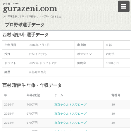
グラゼニ.com
gurazeni.com
プロ野球選手の年俸・年俸推移について調べてみました。
プロ野球選手データ
西村 瑠伊斗 選手データ
生年月日
2004年 7月 1日
出身地
京都
投打
右投げ 左打ち
ポジション
内野手
ドラフト
2022年 ドラフト 2位
契約金
5500万円
経歴
京都外大西高
西村 瑠伊斗 年俸・年収データ
年
年俸(推定)
チーム
背番号
2026年
700万円
東京ヤクルトスワローズ
36
2025年
670万円
東京ヤクルトスワローズ
36
2024年
670万円
東京ヤクルトスワローズ
36