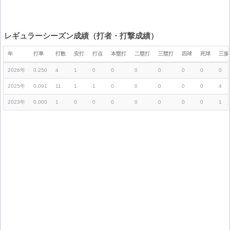
レギュラーシーズン成績（打者・打撃成績）
年
打率
打数
安打
打点
本塁打
二塁打
三塁打
四球
死球
三振
2026年
0.250
4
1
0
0
0
0
0
0
0
2025年
0.091
11
1
1
0
0
0
0
0
4
2023年
0.000
1
0
0
0
0
0
0
0
1