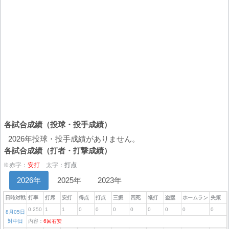
各試合成績（投球・投手成績）
2026年投球・投手成績がありません。
各試合成績（打者・打撃成績）
※赤字：
安打
太字：
打点
2026年
2025年
2023年
日時対戦
打率
打席
安打
得点
打点
三振
四死
犠打
盗塁
ホームラン
失策
0.250
1
1
0
0
0
0
0
0
0
0
8月05日
対中日
内容：
6回右安