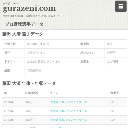
グラゼニ.com
gurazeni.com
プロ野球選手の年俸・年俸推移について調べてみました。
プロ野球選手データ
藤田 大清 選手データ
生年月日
2004年 8月 23日
出身地
東京
投打
右投げ 左打ち
ポジション
外野手
ドラフト
2022年 育成ドラフト 1位
支度金
300万円
経歴
花咲徳栄高
藤田 大清 年俸・年収データ
年
年俸(推定)
チーム
背番号
2026年
300万円
北海道日本ハムファイターズ
125
2025年
260万円
北海道日本ハムファイターズ
125
2024年
260万円
北海道日本ハムファイターズ
125