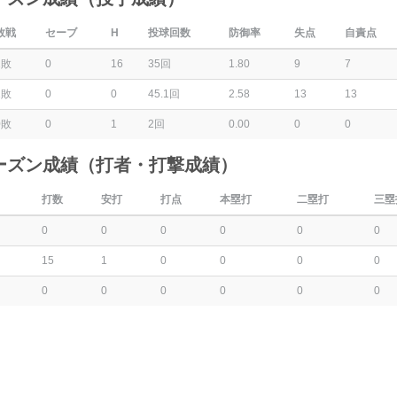
敗戦
セーブ
H
投球回数
防御率
失点
自責点
2敗
0
16
35回
1.80
9
7
2敗
0
0
45.1回
2.58
13
13
0敗
0
1
2回
0.00
0
0
ーズン成績（打者・打撃成績）
打数
安打
打点
本塁打
二塁打
三塁
0
0
0
0
0
0
15
1
0
0
0
0
0
0
0
0
0
0