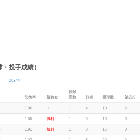
球・投手成績）
2024年
投球
防御率
勝負セ
回数
打者
投球数
被安打
1.80
H
1
4
10
2
1.85
勝利
1
3
10
0
ト
1.91
勝利
1
3
15
0