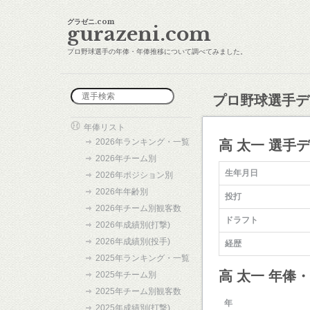
グラゼニ.com
gurazeni.com
プロ野球選手の年俸・年俸推移について調べてみました。
プロ野球選手デ
年俸リスト
2026年ランキング・一覧
高 太一 選手
2026年チーム別
生年月日
2026年ポジション別
2026年年齢別
投打
2026年チーム別観客数
ドラフト
2026年成績別(打撃)
2026年成績別(投手)
経歴
2025年ランキング・一覧
高 太一 年俸
2025年チーム別
2025年チーム別観客数
年
2025年成績別(打撃)