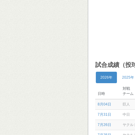
試合成績（投
2026年
2025年
対戦
日時
チーム
8月04日
巨人
7月31日
中日
7月26日
ヤクル