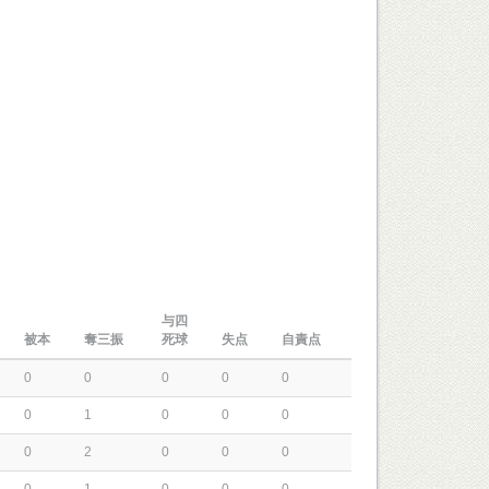
与四
被本
奪三振
死球
失点
自責点
0
0
0
0
0
0
1
0
0
0
0
2
0
0
0