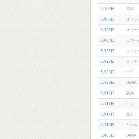
6月09日
西武
6月06日
オリッ
6月05日
オリッ
6月04日
日本ハ
5月31日
ソフト
5月27日
ロッテ
5月23日
中日
5月20日
DeNA
5月17日
阪神
5月13日
巨人
5月12日
巨人
5月10日
ヤクル
5月05日
DeNA