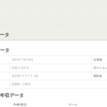
ータ
データ
2001年 7月 26日
出身地
左投げ 左打ち
ポジショ
2023年 ドラフト 2位
契約金
広陵高 - 大商大
・年収データ
年俸(推定)
チーム