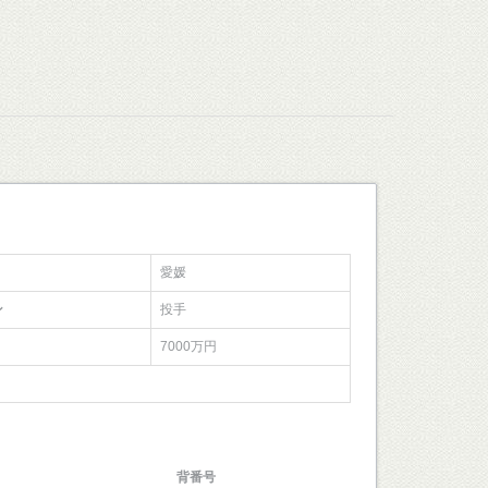
愛媛
ン
投手
7000万円
背番号