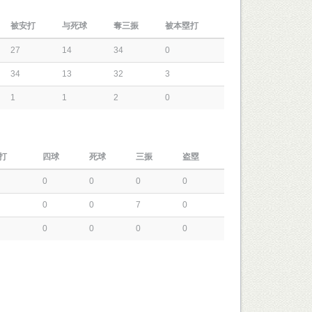
被安打
与死球
奪三振
被本塁打
27
14
34
0
34
13
32
3
1
1
2
0
打
四球
死球
三振
盗塁
0
0
0
0
0
0
7
0
0
0
0
0