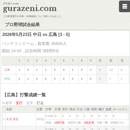
グラゼニ.com
gurazeni.com
プロ野球選手の年俸・年俸推移について調べてみました。
プロ野球試合結果
2026年5月23日 中日 vs 広島 [3 - 5]
バンテリンドーム , 観客数 36684人
開始 14:00 , 試合時間 3時間9分
1
2
3
4
5
6
7
8
9
計
安
失
広島
1
0
1
1
0
0
1
0
1
5
12
0
中日
2
1
0
0
0
0
0
0
0
3
7
1
【広島】打撃成績一覧
※赤字：
安打
太字：
打点
名前
位置
打率
打席
安打
得点
打点
三振
四死
犠打
盗塁
ホームラン
0.444
5
2
1
0
1
0
0
0
0
1
名原 典彦
(中右)
内容：
1回中安
3回空三振
4回左安
6回一飛 9回投ゴロ
0.248
1
0
0
0
0
3
1
0
0