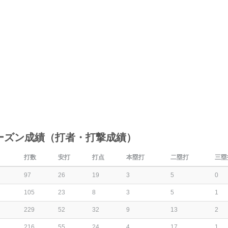
ーズン成績（打者・打撃成績）
打数
安打
打点
本塁打
二塁打
三塁
97
26
19
3
5
0
105
23
8
3
5
1
229
52
32
9
13
2
216
55
24
4
17
1