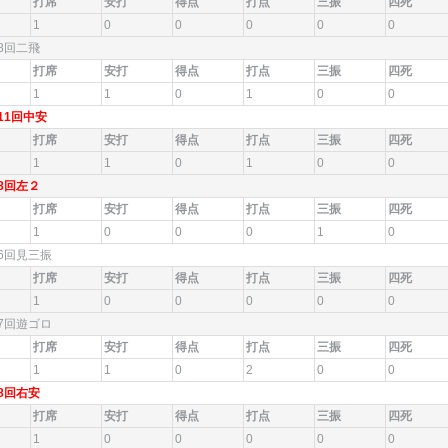
打席
安打
得点
打点
三振
四死
1
0
0
0
0
0
8回二飛
打席
安打
得点
打点
三振
四死
1
1
0
1
0
0
11回中安
打席
安打
得点
打点
三振
四死
1
1
0
1
0
0
8回左２
打席
安打
得点
打点
三振
四死
1
0
0
0
1
0
6回見三振
打席
安打
得点
打点
三振
四死
1
0
0
0
0
0
7回遊ゴロ
打席
安打
得点
打点
三振
四死
1
1
0
2
0
0
8回右安
打席
安打
得点
打点
三振
四死
1
0
0
0
0
0