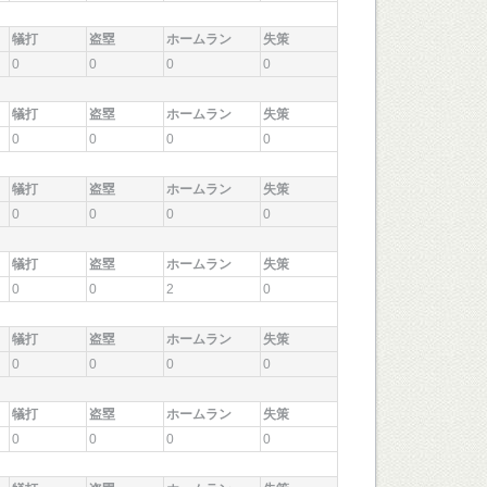
犠打
盗塁
ホームラン
失策
0
0
0
0
犠打
盗塁
ホームラン
失策
0
0
0
0
犠打
盗塁
ホームラン
失策
0
0
0
0
犠打
盗塁
ホームラン
失策
0
0
2
0
犠打
盗塁
ホームラン
失策
0
0
0
0
犠打
盗塁
ホームラン
失策
0
0
0
0