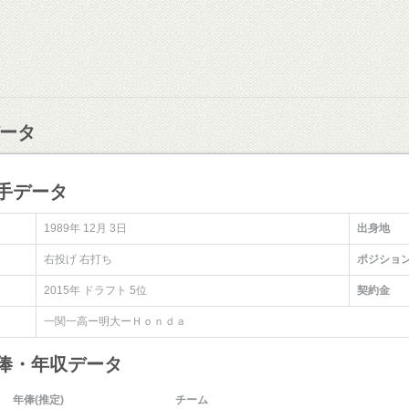
ータ
手データ
1989年 12月 3日
出身地
右投げ 右打ち
ポジショ
2015年 ドラフト 5位
契約金
一関一高ー明大ーＨｏｎｄａ
年俸・年収データ
年俸(推定)
チーム