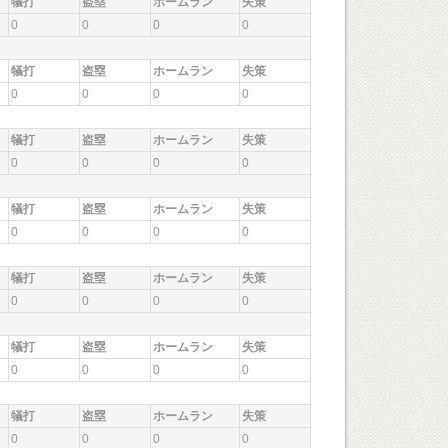
犠打
盗塁
ホームラン
失策
0
0
0
0
犠打
盗塁
ホームラン
失策
0
0
0
0
犠打
盗塁
ホームラン
失策
0
0
0
0
犠打
盗塁
ホームラン
失策
0
0
0
0
犠打
盗塁
ホームラン
失策
0
0
0
0
犠打
盗塁
ホームラン
失策
0
0
0
0
犠打
盗塁
ホームラン
失策
0
0
0
0