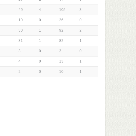
49
4
105
3
19
0
36
0
30
1
92
2
31
1
82
1
3
0
3
0
4
0
13
1
2
0
10
1