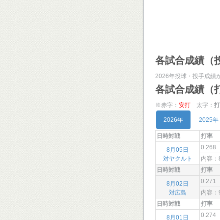
各試合成績（
2026年投球・投手成績
各試合成績（
※赤字：
安打
太字：
打
2026年
2025年
日時対戦
打率
0.268
8月05日
対ヤクルト
内容：
日時対戦
打率
0.271
8月02日
対広島
内容：
日時対戦
打率
0.274
8月01日