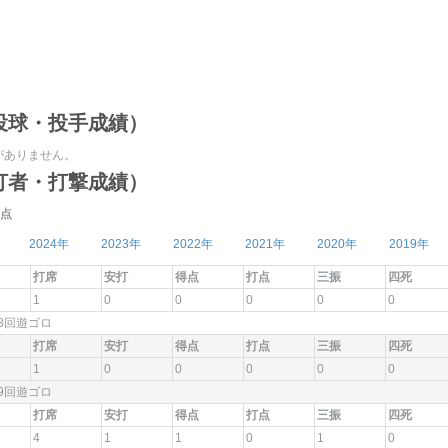
投球・投手成績）
がありません。
打者・打撃成績）
点
2024年
2023年
2022年
2021年
2020年
2019年
打席
安打
得点
打点
三振
四死
1
0
0
0
0
0
8回遊ゴロ
打席
安打
得点
打点
三振
四死
1
0
0
0
0
0
9回遊ゴロ
打席
安打
得点
打点
三振
四死
4
1
1
0
1
0