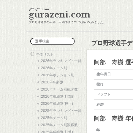
グラゼニ.com
gurazeni.com
プロ野球選手の年俸・年俸推移について調べてみました。
プロ野球選手デ
年俸リスト
2026年ランキング・一覧
阿部 寿樹 選
2026年チーム別
生年月日
2026年ポジション別
2026年年齢別
投打
2026年チーム別観客数
ドラフト
2026年成績別(打撃)
2026年成績別(投手)
経歴
2025年ランキング・一覧
阿部 寿樹 
2025年チーム別
2025年チーム別観客数
年
2025年成績別(打撃)