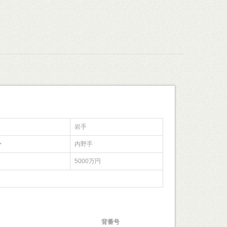
岩手
ン
内野手
5000万円
背番号