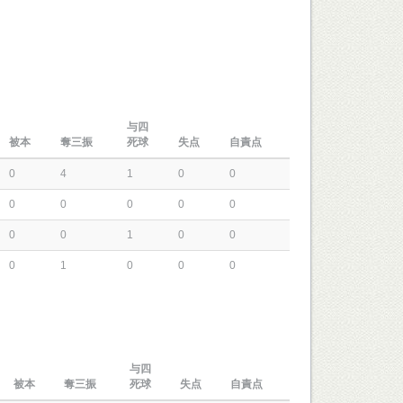
与四
被本
奪三振
死球
失点
自責点
0
4
1
0
0
0
0
0
0
0
0
0
1
0
0
0
1
0
0
0
与四
被本
奪三振
死球
失点
自責点