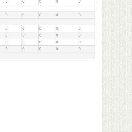
0
0
0
0
0
0
0
0
0
0
0
0
0
0
0
0
0
0
0
0
0
0
0
0
0
0
0
0
0
0