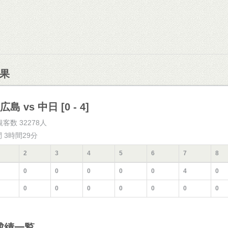
果
島 vs 中日 [0 - 4]
客数 32278人
間 3時間29分
2
3
4
5
6
7
8
0
0
0
0
0
4
0
0
0
0
0
0
0
0
成績一覧