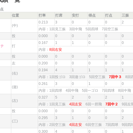
点
位置
打率
打席
安打
得点
打点
三振
0.213
3
0
0
0
2
(中)
内容：1回見三振 3回中飛 5回四球 7回空三振
ア
投
0.000
0
0
0
0
0
0.167
1
1
0
0
0
ステ
打
内容：
8回右安
投
0.000
0
0
0
0
0
左
0.200
0
0
0
0
0
0.194
4
1
1
1
1
(右)
内容：1回投ゴロ 3回遊ゴロ 5回空三振
7回中３
8
0.261
3
0
1
0
0
(遊)
内容：1回四球 4回中飛 5回一ゴロ 7回四球 8回中
0.327
5
2
0
2
1
(左)
内容：1回見三振
4回左安
6回一邪飛
7回中２
9回
投
0.000
0
0
0
0
0
0.295
3
1
0
0
2
(三)
内容：2回空三振
4回左安
6回空三振 7回四球 9回
0.300
4
0
0
0
1