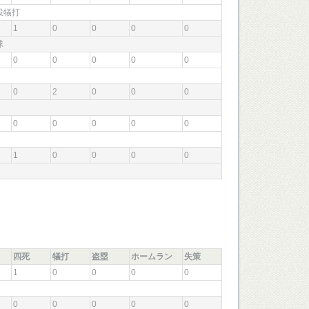
回投犠打
1
0
0
0
0
四球
0
0
0
0
0
0
2
0
0
0
0
0
0
0
0
1
0
0
0
0
四死
犠打
盗塁
ホームラン
失策
1
0
0
0
0
0
0
0
0
0