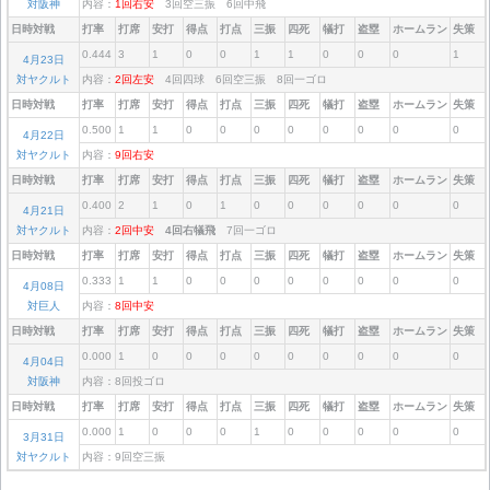
対阪神
内容：
1回右安
3回空三振 6回中飛
日時対戦
打率
打席
安打
得点
打点
三振
四死
犠打
盗塁
ホームラン
失策
0.444
3
1
0
0
1
1
0
0
0
1
4月23日
対ヤクルト
内容：
2回左安
4回四球 6回空三振 8回一ゴロ
日時対戦
打率
打席
安打
得点
打点
三振
四死
犠打
盗塁
ホームラン
失策
0.500
1
1
0
0
0
0
0
0
0
0
4月22日
対ヤクルト
内容：
9回右安
日時対戦
打率
打席
安打
得点
打点
三振
四死
犠打
盗塁
ホームラン
失策
0.400
2
1
0
1
0
0
0
0
0
0
4月21日
対ヤクルト
内容：
2回中安
4回右犠飛
7回一ゴロ
日時対戦
打率
打席
安打
得点
打点
三振
四死
犠打
盗塁
ホームラン
失策
0.333
1
1
0
0
0
0
0
0
0
0
4月08日
対巨人
内容：
8回中安
日時対戦
打率
打席
安打
得点
打点
三振
四死
犠打
盗塁
ホームラン
失策
0.000
1
0
0
0
0
0
0
0
0
0
4月04日
対阪神
内容：8回投ゴロ
日時対戦
打率
打席
安打
得点
打点
三振
四死
犠打
盗塁
ホームラン
失策
0.000
1
0
0
0
1
0
0
0
0
0
3月31日
対ヤクルト
内容：9回空三振