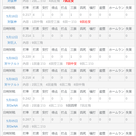
対阪神
内容：2回二ゴロ 4回左飛
7回左安
日時対戦
打率
打席
安打
得点
打点
三振
四死
犠打
盗塁
ホームラン
失策
0.217
4
1
0
0
1
0
0
0
0
0
5月16日
対阪神
内容：1回中飛 4回空三振 6回一ゴロ
9回右安
日時対戦
打率
打席
安打
得点
打点
三振
四死
犠打
盗塁
ホームラン
失策
0.214
1
0
0
0
0
0
0
0
0
0
5月12日
対巨人
内容：9回三飛
日時対戦
打率
打席
安打
得点
打点
三振
四死
犠打
盗塁
ホームラン
失策
0.220
4
1
0
0
1
0
0
0
0
0
5月09日
対ヤクルト
内容：1回遊ゴロ 4回空三振
7回中安
9回二ゴロ
日時対戦
打率
打席
安打
得点
打点
三振
四死
犠打
盗塁
ホームラン
失策
0.216
4
0
0
0
0
0
0
0
0
0
5月08日
対ヤクルト
内容：2回三失 4回遊飛 6回二飛 8回中飛
日時対戦
打率
打席
安打
得点
打点
三振
四死
犠打
盗塁
ホームラン
失策
0.242
3
0
0
1
0
1
0
0
0
0
5月06日
対DeNA
内容：2回遊ゴロ 4回二ゴロ
5回四球
7回左飛
日時対戦
打率
打席
安打
得点
打点
三振
四死
犠打
盗塁
ホームラン
失策
0.267
1
0
0
0
0
0
0
0
0
0
5月05日
対DeNA
内容：9回二ゴロ
日時対戦
打率
打席
安打
得点
打点
三振
四死
犠打
盗塁
ホームラン
失策