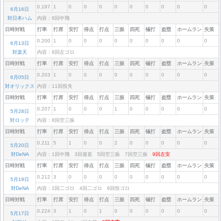
0.197
1
0
0
0
0
0
0
0
0
0
6月16日
対日本ハム
内容：9回中飛
日時対戦
打率
打席
安打
得点
打点
三振
四死
犠打
盗塁
ホームラン
失策
0.200
1
0
0
0
0
0
0
0
0
0
6月13日
対楽天
内容：8回左ゴロ
日時対戦
打率
打席
安打
得点
打点
三振
四死
犠打
盗塁
ホームラン
失策
0.203
1
0
0
0
0
0
0
0
0
0
6月05日
対オリックス
内容：11回投失
日時対戦
打率
打席
安打
得点
打点
三振
四死
犠打
盗塁
ホームラン
失策
0.207
1
0
0
0
1
0
0
0
0
0
5月28日
対ロッテ
内容：8回空三振
日時対戦
打率
打席
安打
得点
打点
三振
四死
犠打
盗塁
ホームラン
失策
0.211
5
1
0
0
2
0
0
0
0
0
5月20日
対DeNA
内容：1回中飛 3回遊直 5回空三振 7回空三振
9回左安
日時対戦
打率
打席
安打
得点
打点
三振
四死
犠打
盗塁
ホームラン
失策
0.212
3
0
0
0
0
0
0
0
0
0
5月19日
対DeNA
内容：2回二ゴロ 4回二ゴロ 6回投ゴロ
日時対戦
打率
打席
安打
得点
打点
三振
四死
犠打
盗塁
ホームラン
失策
0.224
3
1
0
1
0
0
0
0
0
0
5月17日