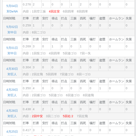
0.276
2
1
0
0
1
2
0
0
0
0
5月04日
対DeNA
内容：1回空三振
4回左安
6回四球 8回四球
日時対戦
打率
打席
安打
得点
打点
三振
四死
犠打
盗塁
ホームラン
失策
0.259
1
0
0
0
0
0
0
0
0
0
5月02日
対中日
内容：8回二ゴロ
日時対戦
打率
打席
安打
得点
打点
三振
四死
犠打
盗塁
ホームラン
失策
0.269
3
0
1
0
0
1
0
0
0
0
5月01日
対中日
内容：1回投ゴロ 4回四球 5回遊ゴロ 7回一失
日時対戦
打率
打席
安打
得点
打点
三振
四死
犠打
盗塁
ホームラン
失策
0.304
3
0
0
0
0
1
0
1
0
0
4月30日
対巨人
内容：2回左飛 5回四球 7回遊ゴロ 8回一ゴロ
日時対戦
打率
打席
安打
得点
打点
三振
四死
犠打
盗塁
ホームラン
失策
0.350
4
0
0
0
0
0
0
1
0
0
4月29日
対巨人
内容：2回捕ゴロ 5回遊ゴロ 6回遊ゴロ 8回遊飛
日時対戦
打率
打席
安打
得点
打点
三振
四死
犠打
盗塁
ホームラン
失策
0.438
4
2
1
0
0
0
0
0
0
0
4月28日
対巨人
内容：
2回中安
3回二ゴロ
5回右２
7回左飛
日時対戦
打率
打席
安打
得点
打点
三振
四死
犠打
盗塁
ホームラン
失策
0.417
3
1
0
0
1
0
0
0
0
0
4月25日