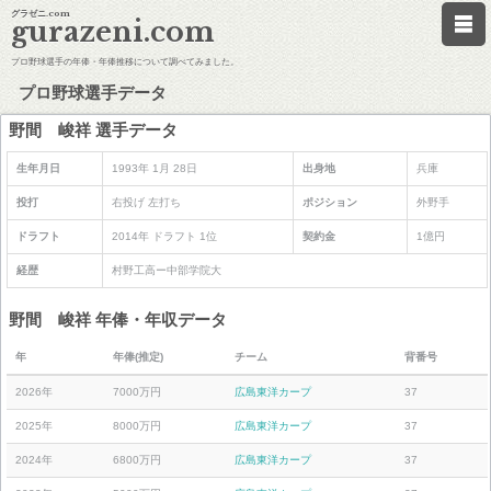
グラゼニ.com
gurazeni.com
プロ野球選手の年俸・年俸推移について調べてみました。
プロ野球選手データ
野間 峻祥 選手データ
生年月日
1993年 1月 28日
出身地
兵庫
投打
右投げ 左打ち
ポジション
外野手
ドラフト
2014年 ドラフト 1位
契約金
1億円
経歴
村野工高ー中部学院大
野間 峻祥 年俸・年収データ
年
年俸(推定)
チーム
背番号
2026年
7000万円
広島東洋カープ
37
2025年
8000万円
広島東洋カープ
37
2024年
6800万円
広島東洋カープ
37