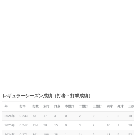
レギュラーシーズン成績（打者・打撃成績）
年
打率
打数
安打
打点
本塁打
二塁打
三塁打
四球
死球
三振
2026年
0.233
73
17
3
0
2
0
9
2
10
2025年
0.247
154
38
15
0
3
2
10
1
30
2024年
0.271
391
106
28
1
14
5
43
5
52