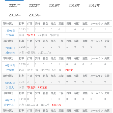
2021年
2020年
2019年
2018年
2017年
2016年
2015年
日時対戦
打率
打席
安打
得点
打点
三振
四死
犠打
盗塁
ホームラン
失策
0.233
2
1
0
0
0
1
0
0
0
2
7月05日
対阪神
内容：
2回左２
4回四球 6回左飛
日時対戦
打率
打席
安打
得点
打点
三振
四死
犠打
盗塁
ホームラン
失策
0.225
1
0
0
0
0
1
0
0
0
0
7月02日
対DeNA
内容：9回四球 10回二ゴロ
日時対戦
打率
打席
安打
得点
打点
三振
四死
犠打
盗塁
ホームラン
失策
0.229
4
1
0
0
1
0
0
0
0
0
6月27日
対阪神
内容：1回空三振 3回中飛 5回二飛
8回左安
日時対戦
打率
打席
安打
得点
打点
三振
四死
犠打
盗塁
ホームラン
失策
0.227
2
2
1
0
0
0
0
0
0
0
6月23日
対巨人
内容：
7回左安
8回左安
日時対戦
打率
打席
安打
得点
打点
三振
四死
犠打
盗塁
ホームラン
失策
0.203
3
1
0
0
0
0
0
0
0
0
6月20日
対ヤクルト
内容：2回二ゴロ 4回二失
5回右安
日時対戦
打率
打席
安打
得点
打点
三振
四死
犠打
盗塁
ホームラン
失策