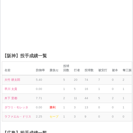
【阪神】投手成績一覧
投球
名前
防御率
勝負セ
回数
打者
投球数
被安打
被本
奪三振
大竹 耕太郎
5.40
5
20
74
7
0
2
早川 太貴
0.00
1
5
16
1
0
1
木下 里都
7.71
2
11
44
5
2
1
ダウリ・モレッタ
0.00
勝利
1
3
13
0
0
1
ラファエル・ドリス
2.25
セーブ
1
3
9
0
0
0
【広島】投手成績一覧