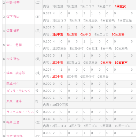
2
中野 拓夢
(二)
内容：1回左飛 2回左飛 5回二ゴロ 7回遊ゴロ
9回左安
0.387
4
0
0
0
2
1
0
0
0
0
3
森下 翔太
(右)
内容：1回三ゴロ 3回四球 5回見三振 8回右邪飛 9回空三振
0.364
5
4
1
1
0
0
0
0
0
0
4
佐藤 輝明
(三)
内容：
1回中安
3回左安
6回中２
8回二ゴロ
10回左安
0.160
4
0
0
0
1
1
0
0
0
0
5
大山 悠輔
(一)
内容：1回空三振 3回遊併打 6回四球 8回中飛 10回左飛
0.579
5
3
3
2
1
0
0
0
1
0
6
木浪 聖也
(遊)
内容：
2回中安
3回遊ゴロ 6回見三振
9回左安
10回右本
0.294
4
1
0
0
0
0
0
0
0
0
7
坂本 誠志郎
(捕)
内容：
2回中安
4回中飛 6回三併打 9回三失
岡城 快生
走
0.000
0
0
1
0
0
0
0
0
0
0
ダウリ・モレッタ
投
0.000
0
0
0
0
0
0
0
0
0
0
0.000
1
0
0
0
1
0
0
0
0
0
糸原 健斗
打
内容：10回空三振
ラファエル・ドリス
投
0.000
0
0
0
0
0
0
0
0
0
0
0.111
4
0
1
0
0
1
0
0
0
0
8
福島 圭音
(左)
内容：2回二ゴロ 4回左飛 7回三ゴロ 9回死球 10回一ゴロ
0.000
2
0
0
0
1
0
0
0
0
0
9
大竹 耕太郎
(投)