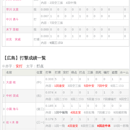
内容：2回空三振 4回中飛
早川 太貴
投
0.000
0
0
0
0
0
0
0
0
0
0
0.067
1
0
0
0
1
0
0
0
0
0
中川 勇斗
打
内容：7回空三振
木下 里都
投
0.000
0
0
0
0
0
0
0
0
0
0
0.000
1
0
0
1
0
0
0
0
0
0
伏見 寅威
打捕
内容：
9回三ゴロ
【広島】打撃成績一覧
※赤字：
安打
太字：
打点
名前
位置
打率
打席
安打
得点
打点
三振
四死
犠打
盗塁
ホーム
0.333
5
3
1
0
1
0
0
1
0
1
大盛 穂
(中)
内容：
1回遊安
3回空三振
5回中安
7回中安
9回二ゴロ
0.074
4
0
0
0
1
0
1
0
0
2
中村 奨成
(右)
内容：1回二ゴロ 3回二ゴロ 5回遊ゴロ 7回捕犠打 9回空
0.185
4
1
1
1
0
0
0
0
0
3
小園 海斗
(遊三)
内容：
1回中犠飛
4回左安
6回右飛 7回捕ゴロ 9回捕邪飛
0.179
5
2
2
1
1
0
0
0
1
4
佐々木 泰
(三一)
内容：1回一飛
4回遊安
6回空三振
8回左中本
10回一邪