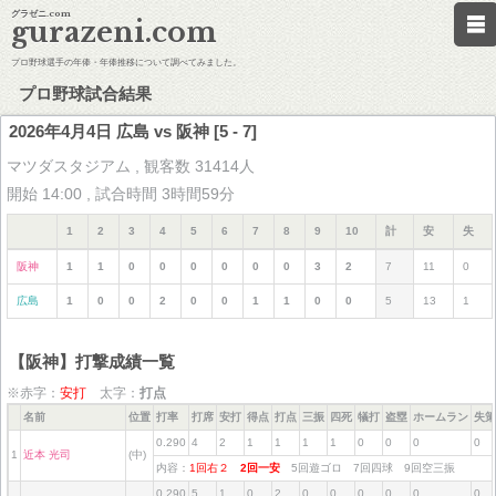
グラゼニ.com
gurazeni.com
プロ野球選手の年俸・年俸推移について調べてみました。
プロ野球試合結果
2026年4月4日 広島 vs 阪神 [5 - 7]
マツダスタジアム , 観客数 31414人
開始 14:00 , 試合時間 3時間59分
1
2
3
4
5
6
7
8
9
10
計
安
失
阪神
1
1
0
0
0
0
0
0
3
2
7
11
0
広島
1
0
0
2
0
0
1
1
0
0
5
13
1
【阪神】打撃成績一覧
※赤字：
安打
太字：
打点
名前
位置
打率
打席
安打
得点
打点
三振
四死
犠打
盗塁
ホームラン
失策
0.290
4
2
1
1
1
1
0
0
0
0
1
近本 光司
(中)
内容：
1回右２
2回一安
5回遊ゴロ 7回四球 9回空三振
0.290
5
1
0
2
0
0
0
0
0
0