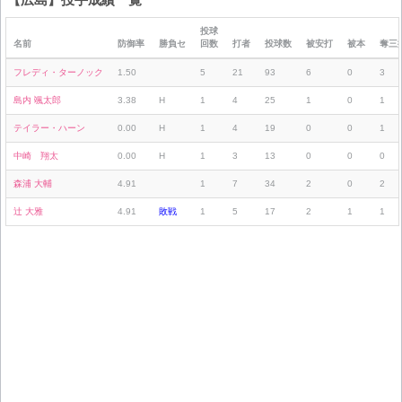
投球
名前
防御率
勝負セ
回数
打者
投球数
被安打
被本
奪三
フレディ・ターノック
1.50
5
21
93
6
0
3
島内 颯太郎
3.38
H
1
4
25
1
0
1
テイラー・ハーン
0.00
H
1
4
19
0
0
1
中崎 翔太
0.00
H
1
3
13
0
0
0
森浦 大輔
4.91
1
7
34
2
0
2
辻 大雅
4.91
敗戦
1
5
17
2
1
1