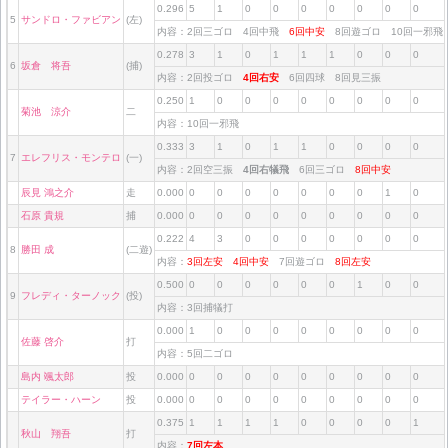
0.296
5
1
0
0
0
0
0
0
0
5
サンドロ・ファビアン
(左)
内容：2回三ゴロ 4回中飛
6回中安
8回遊ゴロ 10回一邪
0.278
3
1
0
1
1
1
0
0
0
6
坂倉 将吾
(捕)
内容：2回投ゴロ
4回右安
6回四球 8回見三振
0.250
1
0
0
0
0
0
0
0
0
菊池 涼介
二
内容：10回一邪飛
0.333
3
1
0
1
1
0
0
0
0
7
エレフリス・モンテロ
(一)
内容：2回空三振
4回右犠飛
6回三ゴロ
8回中安
辰見 鴻之介
走
0.000
0
0
0
0
0
0
0
1
0
石原 貴規
捕
0.000
0
0
0
0
0
0
0
0
0
0.222
4
3
0
0
0
0
0
0
0
8
勝田 成
(二遊)
内容：
3回左安
4回中安
7回遊ゴロ
8回左安
0.500
0
0
0
0
0
0
1
0
0
9
フレディ・ターノック
(投)
内容：3回捕犠打
0.000
1
0
0
0
0
0
0
0
0
佐藤 啓介
打
内容：5回二ゴロ
島内 颯太郎
投
0.000
0
0
0
0
0
0
0
0
0
テイラー・ハーン
投
0.000
0
0
0
0
0
0
0
0
0
0.375
1
1
1
1
0
0
0
0
1
秋山 翔吾
打
内容：
7回左本