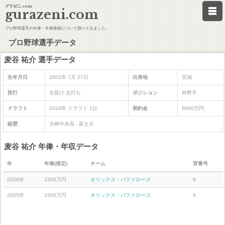
グラゼニ.com
gurazeni.com
プロ野球選手の年俸・年俸推移について調べてみました。
プロ野球選手データ
麦谷 祐介 選手データ
生年月日
2002年 7月 27日
出身地
宮城
投打
右投げ 左打ち
ポジション
外野手
ドラフト
2024年 ドラフト 1位
契約金
9000万円
経歴
大崎中央高 - 富士大
麦谷 祐介 年俸・年収データ
年
年俸(推定)
チーム
背番号
2026年
2300万円
オリックス・バファローズ
8
2025年
1500万円
オリックス・バファローズ
8