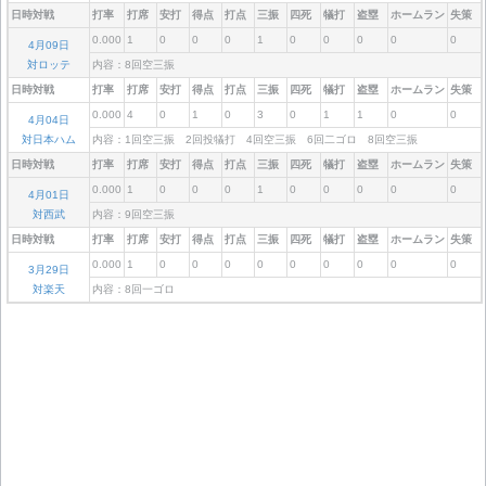
日時対戦
打率
打席
安打
得点
打点
三振
四死
犠打
盗塁
ホームラン
失策
0.000
1
0
0
0
1
0
0
0
0
0
4月09日
対ロッテ
内容：8回空三振
日時対戦
打率
打席
安打
得点
打点
三振
四死
犠打
盗塁
ホームラン
失策
0.000
4
0
1
0
3
0
1
1
0
0
4月04日
対日本ハム
内容：1回空三振 2回投犠打 4回空三振 6回二ゴロ 8回空三振
日時対戦
打率
打席
安打
得点
打点
三振
四死
犠打
盗塁
ホームラン
失策
0.000
1
0
0
0
1
0
0
0
0
0
4月01日
対西武
内容：9回空三振
日時対戦
打率
打席
安打
得点
打点
三振
四死
犠打
盗塁
ホームラン
失策
0.000
1
0
0
0
0
0
0
0
0
0
3月29日
対楽天
内容：8回一ゴロ