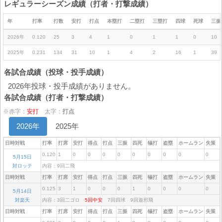
レギュラーシーズン成績（打者・打撃成績）
年
打率
打数
安打
打点
本塁打
二塁打
三塁打
四球
死球
三振
2026年
0.120
25
3
4
1
0
1
1
0
10
2025年
0.231
134
31
10
1
4
2
16
1
39
各試合成績（投球・投手成績）
2026年投球・投手成績がありません。
各試合成績（打者・打撃成績）
※赤字：
安打
太字：
打点
2026年
2025年
日時対戦
打率
打席
安打
得点
打点
三振
四死
犠打
盗塁
ホームラン
失策
0.120
1
0
0
0
0
0
0
0
0
0
5月15日
対ロッテ
内容：9回二飛
日時対戦
打率
打席
安打
得点
打点
三振
四死
犠打
盗塁
ホームラン
失策
0.125
3
1
0
0
0
1
0
0
0
0
5月14日
対楽天
内容：3回二ゴロ
5回中安
7回四球 9回遊邪飛
日時対戦
打率
打席
安打
得点
打点
三振
四死
犠打
盗塁
ホームラン
失策