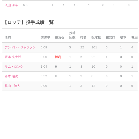
入山 海斗
6.00
1
4
15
1
0
3
0
【ロッテ】投手成績一覧
投球
名前
防御率
勝負セ
回数
打者
投球数
被安打
被本
奪三
アンドレ・ジャクソン
5.09
5
22
101
5
1
4
坂本 光士郎
0.00
勝利
1
6
22
1
0
0
サム・ロング
1.04
H
1
3
10
0
0
1
鈴木 昭汰
3.52
H
1
3
8
0
0
1
横山 陸人
0.00
1
3
12
0
0
0