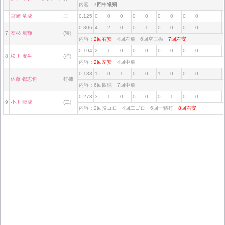
内容：
7回中犠飛
宮崎 竜成
三
0.125
0
0
0
0
0
0
0
0
0
0.306
4
2
0
0
1
0
0
0
0
7
友杉 篤輝
(遊)
内容：
2回右安
4回左飛 6回空三振
7回左安
0.194
2
1
0
0
0
0
0
0
0
8
松川 虎生
(捕)
内容：
2回左安
4回中飛
0.133
1
0
1
0
0
1
0
0
0
佐藤 都志也
打捕
内容：6回四球 7回中飛
0.273
3
1
0
0
0
0
1
0
0
9
小川 龍成
(二)
内容：2回投ゴロ 4回二ゴロ 6回一犠打
8回右安