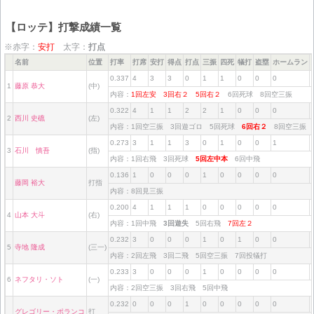
【ロッテ】打撃成績一覧
※赤字：
安打
太字：
打点
名前
位置
打率
打席
安打
得点
打点
三振
四死
犠打
盗塁
ホームラン
0.337
4
3
3
0
1
1
0
0
0
1
藤原 恭大
(中)
内容：
1回左安
3回右２
5回右２
6回死球 8回空三振
0.322
4
1
1
2
2
1
0
0
0
2
西川 史礁
(左)
内容：1回空三振 3回遊ゴロ 5回死球
6回右２
8回空三振
0.273
3
1
1
3
0
1
0
0
1
3
石川 慎吾
(指)
内容：1回右飛 3回死球
5回左中本
6回中飛
0.136
1
0
0
0
1
0
0
0
0
藤岡 裕大
打指
内容：8回見三振
0.200
4
1
1
1
0
0
0
0
0
4
山本 大斗
(右)
内容：1回中飛
3回遊失
5回右飛
7回左２
0.232
3
0
0
0
1
0
1
0
0
5
寺地 隆成
(三一)
内容：2回左飛 3回二飛 5回空三振 7回投犠打
0.233
3
0
0
0
1
0
0
0
0
6
ネフタリ・ソト
(一)
内容：2回空三振 3回右飛 5回中飛
0.232
0
0
0
1
0
0
0
0
0
グレゴリー・ポランコ
打