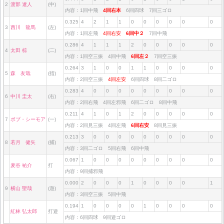
2
渡部 遼人
(中)
内容：1回中飛
4回右本
6回四球 7回三ゴロ
0.325
4
2
1
1
0
0
0
0
0
0
3
西川 龍馬
(左)
内容：1回左飛
4回右安
6回中２
7回中飛
0.286
4
1
1
1
2
0
0
0
0
0
4
太田 椋
(二)
内容：1回空三振 4回中飛
6回左２
7回空三振
0.264
3
1
0
0
1
1
0
0
0
0
5
森 友哉
(指)
内容：2回空三振
4回左安
6回四球 8回二ゴロ
0.283
4
0
0
0
0
0
0
0
0
0
6
中川 圭太
(右)
内容：2回右飛 4回左邪飛 6回二ゴロ 8回中飛
0.211
4
1
0
1
2
0
0
0
0
0
7
ボブ・シーモア
(一)
内容：2回見三振 4回左飛
6回右安
8回見三振
0.213
3
0
0
0
0
0
0
0
0
0
8
若月 健矢
(捕)
内容：3回二ゴロ 5回右飛 6回中飛
0.067
1
0
0
0
0
0
0
0
0
0
麦谷 祐介
打
内容：9回捕邪飛
0.000
2
0
0
0
1
0
0
0
0
1
9
横山 聖哉
(遊)
内容：3回空三振 5回中飛
0.194
1
0
0
0
0
1
0
0
0
0
紅林 弘太郎
打遊
内容：6回四球 9回遊ゴロ