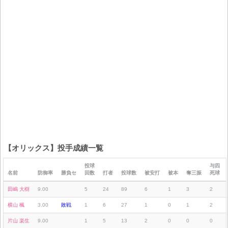
【オリックス】投手成績一覧
投球
与四
名前
防御率
勝負セ
回数
打者
投球数
被安打
被本
奪三振
死球
田嶋 大樹
9.00
5
24
89
6
1
3
2
横山 楓
3.00
敗戦
1
6
27
1
0
1
2
片山 楽生
9.00
1
5
13
2
0
0
0