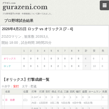
グラゼニ.com
gurazeni.com
プロ野球選手の年俸・年俸推移について調べてみました。
プロ野球試合結果
2026年4月21日 ロッテ vs オリックス [7 - 4]
ZOZOマリン , 観客数 20353人
開始 18:00 , 試合時間 3時間25分
1
2
3
4
5
6
7
8
9
計
安
失
オリックス
0
0
0
1
0
3
0
0
0
4
6
1
ロッテ
0
0
1
0
3
2
1
0
X
7
10
0
【オリックス】打撃成績一覧
※赤字：
安打
太字：
打点
名前
位置
打率
打席
安打
得点
打点
三振
四死
犠打
盗塁
ホームラン
失策
0.247
4
0
0
0
0
1
0
0
0
0
1
宗 佑磨
(三)
内容：1回四球 3回二飛 5回右飛 6回中飛 9回左飛
0.444
3
1
2
1
0
1
0
0
1
0