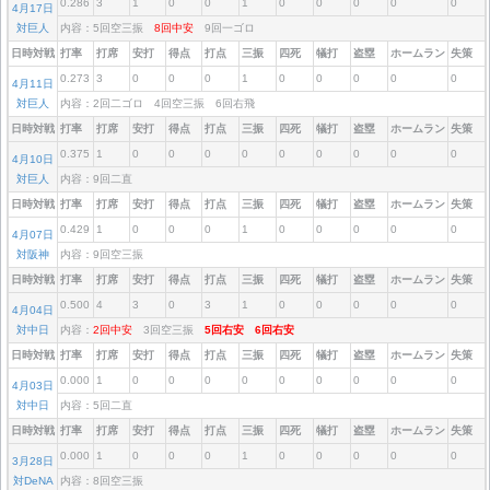
0.286
3
1
0
0
1
0
0
0
0
0
4月17日
対巨人
内容：5回空三振
8回中安
9回一ゴロ
日時対戦
打率
打席
安打
得点
打点
三振
四死
犠打
盗塁
ホームラン
失策
0.273
3
0
0
0
1
0
0
0
0
0
4月11日
対巨人
内容：2回二ゴロ 4回空三振 6回右飛
日時対戦
打率
打席
安打
得点
打点
三振
四死
犠打
盗塁
ホームラン
失策
0.375
1
0
0
0
0
0
0
0
0
0
4月10日
対巨人
内容：9回二直
日時対戦
打率
打席
安打
得点
打点
三振
四死
犠打
盗塁
ホームラン
失策
0.429
1
0
0
0
1
0
0
0
0
0
4月07日
対阪神
内容：9回空三振
日時対戦
打率
打席
安打
得点
打点
三振
四死
犠打
盗塁
ホームラン
失策
0.500
4
3
0
3
1
0
0
0
0
0
4月04日
対中日
内容：
2回中安
3回空三振
5回右安
6回右安
日時対戦
打率
打席
安打
得点
打点
三振
四死
犠打
盗塁
ホームラン
失策
0.000
1
0
0
0
0
0
0
0
0
0
4月03日
対中日
内容：5回二直
日時対戦
打率
打席
安打
得点
打点
三振
四死
犠打
盗塁
ホームラン
失策
0.000
1
0
0
0
1
0
0
0
0
0
3月28日
対DeNA
内容：8回空三振