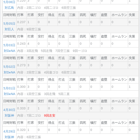
0.220
3
0
0
0
1
0
0
0
0
1
5月08日
対広島
内容：2回二ゴロ 4回二ゴロ 6回空三振
日時対戦
打率
打席
安打
得点
打点
三振
四死
犠打
盗塁
ホームラン
失策
0.237
1
0
0
0
1
0
0
0
0
0
5月05日
対巨人
内容：9回空三振
日時対戦
打率
打席
安打
得点
打点
三振
四死
犠打
盗塁
ホームラン
失策
0.243
4
0
1
0
1
0
0
0
0
0
5月03日
対DeNA
内容：3回左飛 5回左飛 7回空三振 9回一ゴロ
日時対戦
打率
打席
安打
得点
打点
三振
四死
犠打
盗塁
ホームラン
失策
0.273
3
0
0
0
2
0
0
0
0
0
5月02日
対DeNA
内容：2回空三振 4回遊ゴロ 6回空三振
日時対戦
打率
打席
安打
得点
打点
三振
四死
犠打
盗塁
ホームラン
失策
0.300
3
0
0
0
1
0
0
0
0
1
5月01日
対DeNA
内容：1回空三振 3回左飛 5回二直
日時対戦
打率
打席
安打
得点
打点
三振
四死
犠打
盗塁
ホームラン
失策
0.333
2
1
0
0
0
0
0
0
0
0
4月30日
対阪神
内容：7回二ゴロ
9回左安
日時対戦
打率
打席
安打
得点
打点
三振
四死
犠打
盗塁
ホームラン
失策
0.320
1
0
0
0
1
0
0
0
0
0
4月29日
対阪神
内容：6回空三振