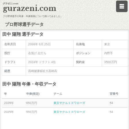
グラゼニ.com
gurazeni.com
プロ野球選手の年俸・年俸推移について調べてみました。
プロ野球選手データ
田中 陽翔 選手データ
生年月日
2006年 6月 25日
出身地
東京
投打
右投げ 左打ち
ポジション
内野手
ドラフト
2024年 ドラフト 4位
契約金
3500万円
経歴
高崎健康福祉大高崎高
田中 陽翔 年俸・年収データ
年
年俸(推定)
チーム
背番号
2026年
650万円
東京ヤクルトスワローズ
54
2025年
550万円
東京ヤクルトスワローズ
54