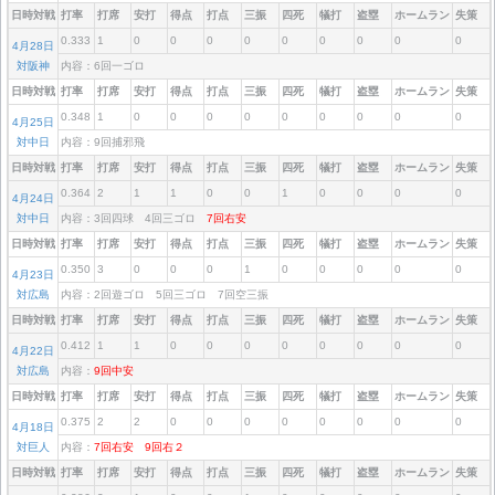
日時対戦
打率
打席
安打
得点
打点
三振
四死
犠打
盗塁
ホームラン
失策
0.333
1
0
0
0
0
0
0
0
0
0
4月28日
対阪神
内容：6回一ゴロ
日時対戦
打率
打席
安打
得点
打点
三振
四死
犠打
盗塁
ホームラン
失策
0.348
1
0
0
0
0
0
0
0
0
0
4月25日
対中日
内容：9回捕邪飛
日時対戦
打率
打席
安打
得点
打点
三振
四死
犠打
盗塁
ホームラン
失策
0.364
2
1
1
0
0
1
0
0
0
0
4月24日
対中日
内容：3回四球 4回三ゴロ
7回右安
日時対戦
打率
打席
安打
得点
打点
三振
四死
犠打
盗塁
ホームラン
失策
0.350
3
0
0
0
1
0
0
0
0
0
4月23日
対広島
内容：2回遊ゴロ 5回三ゴロ 7回空三振
日時対戦
打率
打席
安打
得点
打点
三振
四死
犠打
盗塁
ホームラン
失策
0.412
1
1
0
0
0
0
0
0
0
0
4月22日
対広島
内容：
9回中安
日時対戦
打率
打席
安打
得点
打点
三振
四死
犠打
盗塁
ホームラン
失策
0.375
2
2
0
0
0
0
0
0
0
0
4月18日
対巨人
内容：
7回右安
9回右２
日時対戦
打率
打席
安打
得点
打点
三振
四死
犠打
盗塁
ホームラン
失策