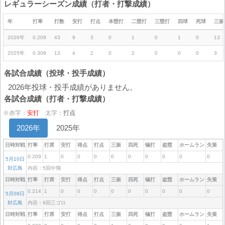
レギュラーシーズン成績（打者・打撃成績）
年
打率
打数
安打
打点
本塁打
二塁打
三塁打
四球
死球
三振
2026年
0.209
43
9
3
0
1
0
1
0
13
2025年
0.308
13
4
2
0
2
0
0
0
3
各試合成績（投球・投手成績）
2026年投球・投手成績がありません。
各試合成績（打者・打撃成績）
※赤字：
安打
太字：
打点
2026年
2025年
日時対戦
打率
打席
安打
得点
打点
三振
四死
犠打
盗塁
ホームラン
失策
0.209
1
0
0
0
0
0
0
0
0
0
5月10日
対広島
内容：5回中飛
日時対戦
打率
打席
安打
得点
打点
三振
四死
犠打
盗塁
ホームラン
失策
0.214
1
0
0
0
0
0
0
0
0
0
5月09日
対広島
内容：9回三ゴロ
日時対戦
打率
打席
安打
得点
打点
三振
四死
犠打
盗塁
ホームラン
失策