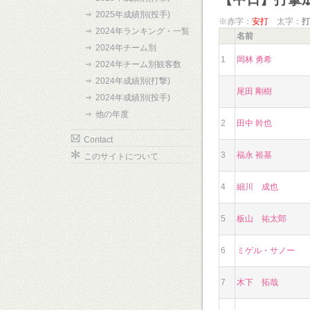
2025年成績別(投手)
※赤字：
安打
太字：
打
2024年ランキング・一覧
名前
2024年チーム別
1
岡林 勇希
2024年チーム別観客数
2024年成績別(打撃)
尾田 剛樹
2024年成績別(投手)
他の年度
2
田中 幹也
Contact
3
福永 裕基
このサイトについて
4
細川 成也
5
板山 祐太郎
6
ミゲル・サノー
7
木下 拓哉