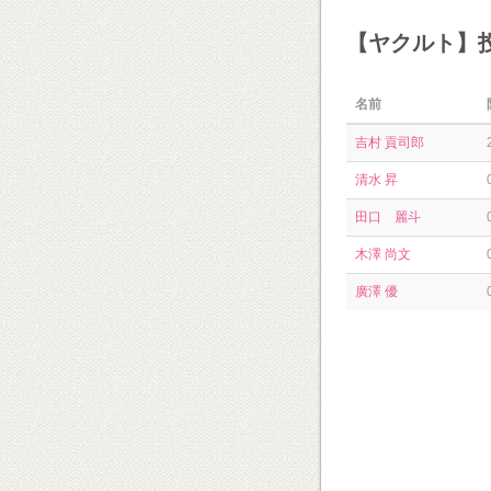
【ヤクルト】
名前
吉村 貢司郎
清水 昇
田口 麗斗
木澤 尚文
廣澤 優