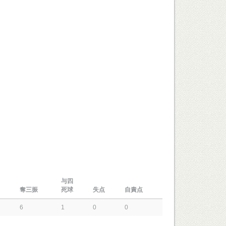
与四
奪三振
死球
失点
自責点
6
1
0
0