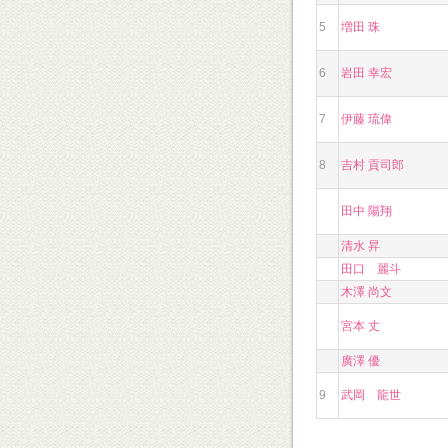
5
増田 珠
6
岩田 幸宏
7
伊藤 琉偉
8
吉村 貢司郎
田中 陽翔
清水 昇
田口 麗斗
木澤 尚文
宮本 丈
廣澤 優
9
武岡 龍世