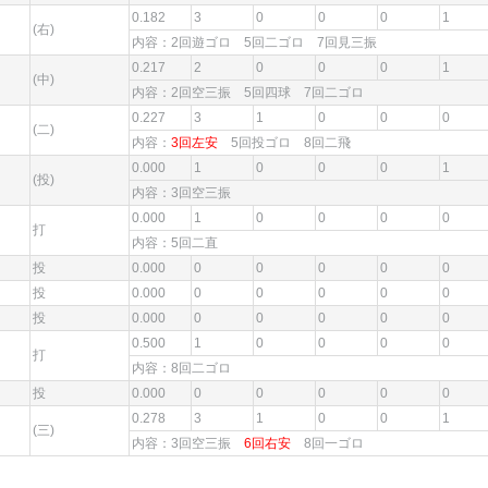
0.182
3
0
0
0
1
(右)
内容：2回遊ゴロ 5回二ゴロ 7回見三振
0.217
2
0
0
0
1
(中)
内容：2回空三振 5回四球 7回二ゴロ
0.227
3
1
0
0
0
(二)
内容：
3回左安
5回投ゴロ 8回二飛
0.000
1
0
0
0
1
(投)
内容：3回空三振
0.000
1
0
0
0
0
打
内容：5回二直
投
0.000
0
0
0
0
0
投
0.000
0
0
0
0
0
投
0.000
0
0
0
0
0
0.500
1
0
0
0
0
打
内容：8回二ゴロ
投
0.000
0
0
0
0
0
0.278
3
1
0
0
1
(三)
内容：3回空三振
6回右安
8回一ゴロ