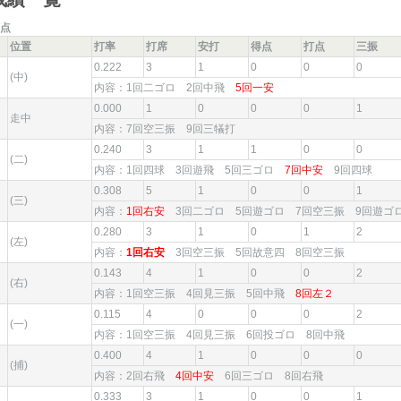
点
位置
打率
打席
安打
得点
打点
三振
0.222
3
1
0
0
0
(中)
内容：1回二ゴロ 2回中飛
5回一安
0.000
1
0
0
0
1
走中
内容：7回空三振 9回三犠打
0.240
3
1
1
0
0
(二)
内容：1回四球 3回遊飛 5回三ゴロ
7回中安
9回四球
0.308
5
1
0
0
1
(三)
内容：
1回右安
3回二ゴロ 5回遊ゴロ 7回空三振 9回遊
0.280
3
1
0
1
2
(左)
内容：
1回右安
3回空三振 5回故意四 8回空三振
0.143
4
1
0
0
2
(右)
内容：1回空三振 4回見三振 5回中飛
8回左２
0.115
4
0
0
0
2
(一)
内容：1回空三振 4回見三振 6回投ゴロ 8回中飛
0.400
4
1
0
0
0
(捕)
内容：2回右飛
4回中安
6回三ゴロ 8回右飛
0.333
3
1
0
0
1