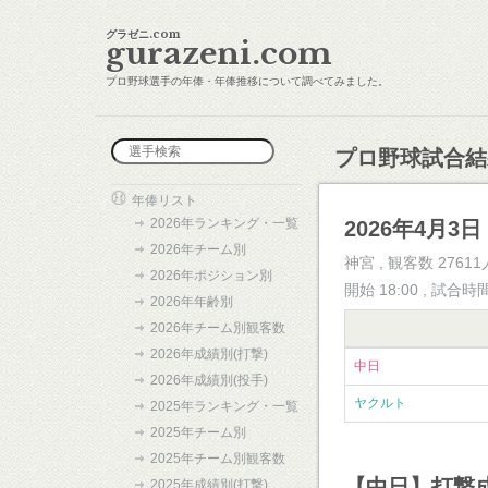
グラゼニ.com
gurazeni.com
プロ野球選手の年俸・年俸推移について調べてみました。
プロ野球試合結
年俸リスト
2026年ランキング・一覧
2026年4月3日 
2026年チーム別
神宮 , 観客数 27611
2026年ポジション別
開始 18:00 , 試合時
2026年年齢別
2026年チーム別観客数
2026年成績別(打撃)
中日
2026年成績別(投手)
ヤクルト
2025年ランキング・一覧
2025年チーム別
2025年チーム別観客数
【中日】打撃
2025年成績別(打撃)