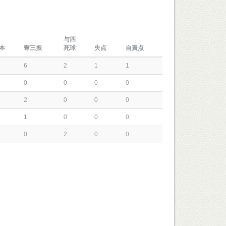
与四
本
奪三振
死球
失点
自責点
6
2
1
1
0
0
0
0
2
0
0
0
1
0
0
0
0
2
0
0