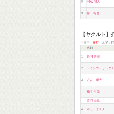
8
村松 開人
9
柳 裕也
【ヤクルト】
※赤字：
安打
太字：
打
名前
1
長岡 秀樹
2
ドミンゴ・サンタ
3
古賀 優大
橋本 星哉
赤羽 由紘
4
ホセ・オスナ