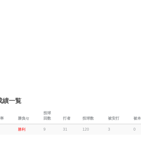
成績一覧
投球
率
勝負セ
回数
打者
投球数
被安打
被本
勝利
9
31
120
3
0