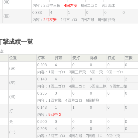
(遊)
内容：2回空三振
4回左安
6回二ゴロ 9回四球
0.333
4
1
0
0
0
(投)
内容：
2回左安
4回三ゴロ 7回左飛 9回捕邪飛
打撃成績一覧
点
位置
打率
打席
安打
得点
打点
三振
0.208
4
0
0
0
0
(遊)
内容：1回一ゴロ 3回三邪飛 6回一飛 9回一ゴロ
0.143
4
0
0
0
2
ナ
(左)
内容：1回三ゴロ 4回二ゴロ 6回空三振 9回空三振
0.235
3
0
0
0
0
(捕)
内容：1回右飛 4回遊ゴロ 6回捕飛
0.143
1
1
0
0
0
打
内容：
9回中２
走
0.500
0
0
0
0
0
0.208
4
0
0
0
0
(一)
内容：2回三ゴロ 4回右飛 7回遊ゴロ 9回中飛