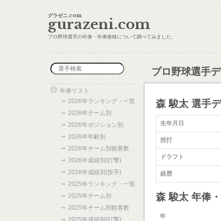
グラゼニ.com
gurazeni.com
プロ野球選手の年俸・年俸推移について調べてみました。
プロ野球選手デ
年俸リスト
2026年ランキング・一覧
森 駿太 選手
2026年チーム別
生年月日
2026年ポジション別
2026年年齢別
投打
2026年チーム別観客数
ドラフト
2026年成績別(打撃)
2026年成績別(投手)
経歴
2025年ランキング・一覧
森 駿太 年俸
2025年チーム別
2025年チーム別観客数
年
2025年成績別(打撃)