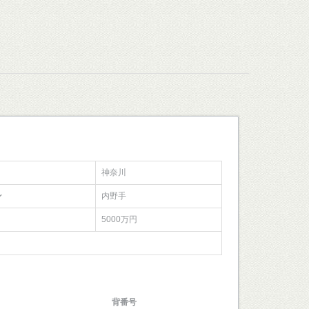
神奈川
ン
内野手
5000万円
背番号