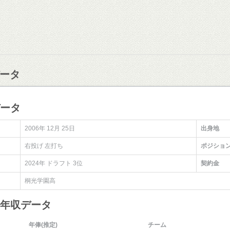
ータ
データ
2006年 12月 25日
出身地
右投げ 左打ち
ポジショ
2024年 ドラフト 3位
契約金
桐光学園高
・年収データ
年俸(推定)
チーム