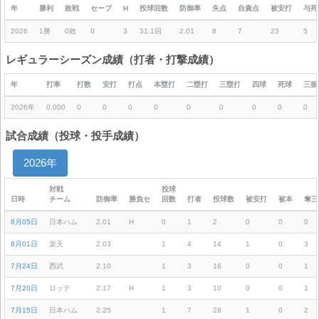
年
勝利
敗戦
セーブ
H
投球回数
防御率
失点
自責点
被安打
与死
2026
1勝
0敗
0
3
31.1回
2.01
8
7
23
5
レギュラーシーズン成績（打者・打撃成績）
年
打率
打数
安打
打点
本塁打
二塁打
三塁打
四球
死球
三振
2026年
0.000
0
0
0
0
0
0
0
0
0
試合成績（投球・投手成績）
2026年
対戦
投球
日時
チーム
防御率
勝負セ
回数
打者
投球数
被安打
被本
奪三
8月05日
日本ハム
2.01
H
0
1
2
0
0
0
8月01日
楽天
2.03
1
4
14
1
0
3
7月24日
西武
2.10
1
3
16
0
0
1
7月20日
ロッテ
2.17
H
1
3
10
0
0
1
7月15日
日本ハム
2.25
1
7
28
1
0
2