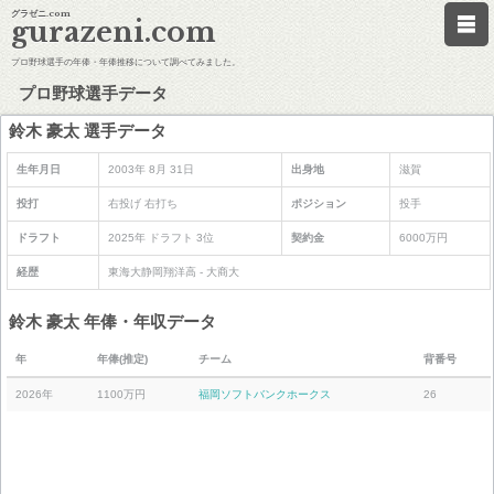
グラゼニ.com
gurazeni.com
プロ野球選手の年俸・年俸推移について調べてみました。
プロ野球選手データ
鈴木 豪太 選手データ
生年月日
2003年 8月 31日
出身地
滋賀
投打
右投げ 右打ち
ポジション
投手
ドラフト
2025年 ドラフト 3位
契約金
6000万円
経歴
東海大静岡翔洋高 - 大商大
鈴木 豪太 年俸・年収データ
年
年俸(推定)
チーム
背番号
2026年
1100万円
福岡ソフトバンクホークス
26