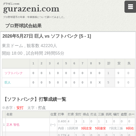
グラゼニ.com
gurazeni.com
プロ野球選手の年俸・年俸推移について調べてみました。
プロ野球試合結果
2026年5月27日 巨人 vs ソフトバンク [5 - 1]
東京ドーム , 観客数 42220人
開始 18:00 , 試合時間 2時間55分
1
2
3
4
5
6
7
8
9
計
安
失
ソフトバンク
0
0
1
0
0
0
0
0
0
1
9
0
巨人
0
0
5
0
0
0
0
0
X
5
9
0
【ソフトバンク】打撃成績一覧
※赤字：
安打
太字：
打点
名前
位置
打率
打席
安打
得点
打点
三振
四死
犠打
盗塁
ホー
0.400
4
3
1
0
1
1
0
0
0
1
正木 智也
(一)
内容：1回死球
3回左安
5回遊安
7回見三振
9回
0.279
4
1
0
0
0
0
1
0
0