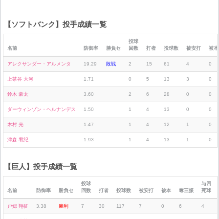
【ソフトバンク】投手成績一覧
投球
名前
防御率
勝負セ
回数
打者
投球数
被安打
被本
アレクサンダー・アルメンタ
19.29
敗戦
2
15
61
4
0
上茶谷 大河
1.71
0
5
13
3
0
鈴木 豪太
3.60
2
6
28
0
0
ダーウィンゾン・ヘルナンデス
1.50
1
4
13
0
0
木村 光
1.47
1
4
12
1
0
津森 宥紀
1.93
1
4
13
1
0
【巨人】投手成績一覧
投球
与四
名前
防御率
勝負セ
回数
打者
投球数
被安打
被本
奪三振
死球
戸郷 翔征
3.38
勝利
7
30
117
7
0
6
4