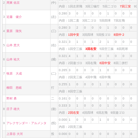
2
周東 佑京
(中)
内容：1回左邪飛 3回三犠打 5回二ゴロ
7回三安
9
0.280
3
0
0
0
0
1
0
0
0
3
近藤 健介
(左)
内容：1回二直 3回二ゴロ 5回四球 7回左飛
0.280
3
2
0
0
0
1
0
0
0
4
栗原 陵矢
(三)
内容：
1回中安
3回四球 5回投ゴロ
8回中２
0.321
3
1
0
1
2
1
0
0
0
5
山本 恵大
(右)
内容：1回空三振
3回右安
5回空三振 8回死球
0.321
4
1
0
0
0
0
0
0
0
6
山本 祐大
(捕)
内容：2回遊ゴロ 3回右飛
6回中安
8回二併打
0.265
3
0
0
0
1
0
0
0
0
7
牧原 大成
(二)
内容：2回見三振 4回中飛 6回中飛
0.255
1
0
0
0
1
0
0
0
0
柳田 悠岐
打
内容：8回空三振
野村 勇
二
0.161
0
0
0
0
0
0
0
0
0
0.333
3
1
0
0
0
1
0
0
0
8
庄子 雄大
(遊)
内容：
2回右安
4回四球 6回左飛 9回遊ゴロ
0.000
1
0
0
0
1
0
0
0
0
9
アレクサンダー・アルメンタ
(投)
内容：2回見三振
上茶谷 大河
投
0.000
0
0
0
0
0
0
0
0
0