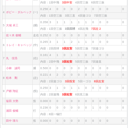
内容：1回中飛
3回中安
4回空三振 6回空三振
0.256
4
0
0
0
2
0
0
0
0
0
4
ボビー・ダルベック
(一)
内容：1回空三振 3回三直 4回遊ゴロ 7回空三振
0.358
3
1
1
1
1
1
0
0
0
0
5
大城 卓三
(捕)
内容：1回空三振
3回四球
4回左飛
7回左２
佐々木 俊輔
走右
0.252
0
0
0
0
0
0
0
0
0
0
0.265
3
1
1
2
1
1
0
0
0
0
6
トレイ・キャベッジ
(中)
内容：2回四球
3回左安
5回空三振 7回遊ゴロ
0.161
4
1
0
1
1
0
0
0
0
0
7
丸 佳浩
(右)
内容：2回中飛
3回右安
5回空三振 7回遊直
小林 誠司
捕
0.500
0
0
0
0
0
0
0
0
0
0
0.221
4
2
0
0
0
0
0
0
0
0
8
松本 剛
(左)
内容：2回遊ゴロ
3回投安
5回一ゴロ
8回左安
0.250
3
1
0
1
1
0
0
0
0
0
9
戸郷 翔征
(投)
内容：2回遊飛
3回右安
6回見三振
翁田 大勢
投
0.000
0
0
0
0
0
0
0
0
0
0
0.236
0
0
0
0
0
0
1
0
0
0
浦田 俊輔
打
内容：8回一犠打
田中 瑛斗
投
0.000
0
0
0
0
0
0
0
0
0
0