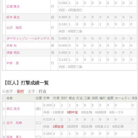
0.000
1
0
0
0
0
0
0
0
0
広瀬 隆太
打
内容：4回遊併打
鈴木 豪太
投
0.000
0
0
0
0
0
0
0
0
0
0.181
1
0
0
0
1
0
0
0
0
山川 穂高
打
内容：6回空三振
ダーウィンゾン・ヘルナンデス
投
0.000
0
0
0
0
0
0
0
0
0
木村 光
投
0.000
0
0
0
0
0
0
0
0
0
津森 宥紀
投
0.000
0
0
0
0
0
0
0
0
0
0.143
1
0
0
0
1
0
0
0
0
中村 晃
打
内容：9回空三振
【巨人】打撃成績一覧
※赤字：
安打
太字：
打点
名前
位置
打率
打席
安打
得点
打点
三振
四死
犠打
盗塁
ホームラン
失策
0.203
3
1
1
0
0
2
0
0
0
0
1
泉口 友汰
(遊)
内容：1回死球
3回中安
3回右飛 6回死球 8回一ゴロ
0.215
4
1
1
0
0
1
0
0
0
0
2
吉川 尚輝
(二)
内容：
1回左安
3回四球 3回左飛 6回遊ゴロ 8回左飛
0.164
4
1
1
0
2
0
0
0
0
0
3
坂本 勇人
(三)