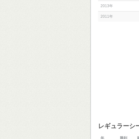
2013年
2011年
レギュラーシ
年
勝利