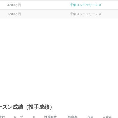
4200万円
千葉ロッテマリーンズ
1200万円
千葉ロッテマリーンズ
ーズン成績（投手成績）
敗戦
セーブ
H
投球回数
防御率
失点
自責点