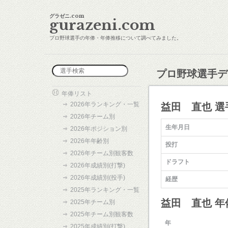
グラゼニ.com
gurazeni.com
プロ野球選手の年俸・年俸推移について調べてみました。
プロ野球選手デ
年俸リスト
2026年ランキング・一覧
益田 直也 選
2026年チーム別
生年月日
2026年ポジション別
2026年年齢別
投打
2026年チーム別観客数
ドラフト
2026年成績別(打撃)
2026年成績別(投手)
経歴
2025年ランキング・一覧
益田 直也 
2025年チーム別
2025年チーム別観客数
年
2025年成績別(打撃)