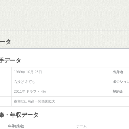
ータ
手データ
1989年 10月 25日
出身地
右投げ 右打ち
ポジショ
2011年 ドラフト 4位
契約金
市和歌山商高ー関西国際大
年俸・年収データ
年俸(推定)
チーム