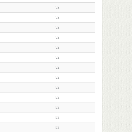
52
52
52
52
52
52
52
52
52
52
52
52
52