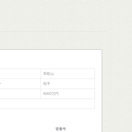
和歌山
ン
投手
6000万円
背番号