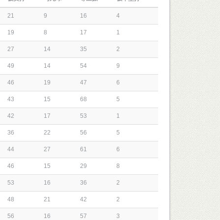
21
9
16
4
19
8
17
1
27
14
35
2
49
14
54
9
46
19
47
6
43
15
68
5
42
17
53
1
36
22
56
5
44
27
61
6
46
15
29
8
53
16
36
2
48
21
42
2
56
16
57
3