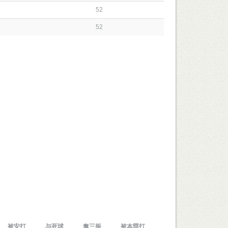
52
52
被安打
与死球
奪三振
被本塁打