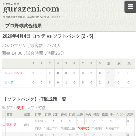
グラゼニ.com
gurazeni.com
プロ野球選手の年俸・年俸推移について調べてみました。
プロ野球試合結果
2026年4月4日 ロッテ vs ソフトバンク [2 - 5]
ZOZOマリン , 観客数 27774人
開始 14:00 , 試合時間 3時間26分
1
2
3
4
5
6
7
8
9
計
安
失
ソフトバンク
0
0
0
0
0
0
3
2
0
5
7
0
ロッテ
0
0
0
0
1
0
0
0
1
2
6
0
【ソフトバンク】打撃成績一覧
※赤字：
安打
太字：
打点
名前
位置
打率
打席
安打
得点
打点
三振
四死
犠打
盗塁
ホームラン
失策
0.286
4
1
1
0
1
1
0
0
0
0
1
野村 勇
(遊)
内容：1回三ゴロ 3回空三振
5回中安
7回四球 9回遊ゴロ
0.310
4
1
0
0
1
1
0
0
0
0