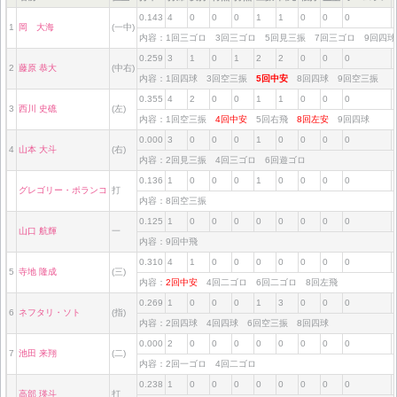
0.143
4
0
0
0
1
1
0
0
0
1
岡 大海
(一中)
内容：1回三ゴロ 3回三ゴロ 5回見三振 7回三ゴロ 9回四
0.259
3
1
0
1
2
2
0
0
0
2
藤原 恭大
(中右)
内容：1回四球 3回空三振
5回中安
8回四球 9回空三振
0.355
4
2
0
0
1
1
0
0
0
3
西川 史礁
(左)
内容：1回空三振
4回中安
5回右飛
8回左安
9回四球
0.000
3
0
0
0
1
0
0
0
0
4
山本 大斗
(右)
内容：2回見三振 4回三ゴロ 6回遊ゴロ
0.136
1
0
0
0
1
0
0
0
0
グレゴリー・ポランコ
打
内容：8回空三振
0.125
1
0
0
0
0
0
0
0
0
山口 航輝
一
内容：9回中飛
0.310
4
1
0
0
0
0
0
0
0
5
寺地 隆成
(三)
内容：
2回中安
4回二ゴロ 6回二ゴロ 8回左飛
0.269
1
0
0
0
1
3
0
0
0
6
ネフタリ・ソト
(指)
内容：2回四球 4回四球 6回空三振 8回四球
0.000
2
0
0
0
0
0
0
0
0
7
池田 来翔
(二)
内容：2回一ゴロ 4回二ゴロ
0.238
1
0
0
0
0
0
0
0
0
高部 瑛斗
打