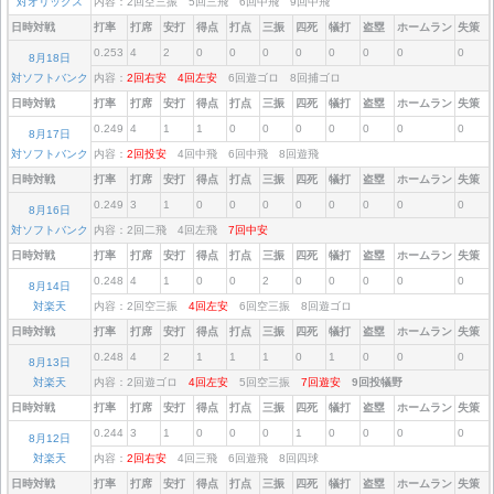
対オリックス
内容：2回空三振 5回三飛 6回中飛 9回中飛
日時対戦
打率
打席
安打
得点
打点
三振
四死
犠打
盗塁
ホームラン
失策
0.253
4
2
0
0
0
0
0
0
0
0
8月18日
対ソフトバンク
内容：
2回右安
4回左安
6回遊ゴロ 8回捕ゴロ
日時対戦
打率
打席
安打
得点
打点
三振
四死
犠打
盗塁
ホームラン
失策
0.249
4
1
1
0
0
0
0
0
0
0
8月17日
対ソフトバンク
内容：
2回投安
4回中飛 6回中飛 8回遊飛
日時対戦
打率
打席
安打
得点
打点
三振
四死
犠打
盗塁
ホームラン
失策
0.249
3
1
0
0
0
0
0
0
0
0
8月16日
対ソフトバンク
内容：2回二飛 4回左飛
7回中安
日時対戦
打率
打席
安打
得点
打点
三振
四死
犠打
盗塁
ホームラン
失策
0.248
4
1
0
0
2
0
0
0
0
0
8月14日
対楽天
内容：2回空三振
4回左安
6回空三振 8回遊ゴロ
日時対戦
打率
打席
安打
得点
打点
三振
四死
犠打
盗塁
ホームラン
失策
0.248
4
2
1
1
1
0
1
0
0
0
8月13日
対楽天
内容：2回遊ゴロ
4回左安
5回空三振
7回遊安
9回投犠野
日時対戦
打率
打席
安打
得点
打点
三振
四死
犠打
盗塁
ホームラン
失策
0.244
3
1
0
0
0
1
0
0
0
0
8月12日
対楽天
内容：
2回右安
4回三飛 6回遊飛 8回四球
日時対戦
打率
打席
安打
得点
打点
三振
四死
犠打
盗塁
ホームラン
失策