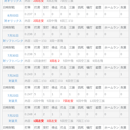
対オリックス
内容：
2回右安
4回左飛 7回空三振
日時対戦
打率
打席
安打
得点
打点
三振
四死
犠打
盗塁
ホームラン
失策
0.237
3
1
0
0
0
0
0
0
0
0
8月03日
対オリックス
内容：
2回左安
4回中飛 6回三ゴロ
日時対戦
打率
打席
安打
得点
打点
三振
四死
犠打
盗塁
ホームラン
失策
0.236
2
0
0
0
0
0
0
0
0
0
7月31日
対ソフトバンク
内容：1回一ゴロ 3回一邪飛
日時対戦
打率
打席
安打
得点
打点
三振
四死
犠打
盗塁
ホームラン
失策
0.238
5
1
0
0
1
0
0
0
0
0
7月30日
対ソフトバンク
内容：1回遊併打
3回右２
5回中飛 6回空三振 9回右飛
日時対戦
打率
打席
安打
得点
打点
三振
四死
犠打
盗塁
ホームラン
失策
0.243
3
0
0
0
1
0
0
0
0
1
7月24日
対楽天
内容：2回二ゴロ 4回三ゴロ 6回空三振
日時対戦
打率
打席
安打
得点
打点
三振
四死
犠打
盗塁
ホームラン
失策
0.247
5
1
1
0
1
0
0
0
0
0
7月23日
対楽天
内容：2回中飛 5回遊ゴロ
7回右安
9回中飛 12回空三振
日時対戦
打率
打席
安打
得点
打点
三振
四死
犠打
盗塁
ホームラン
失策
0.248
4
2
1
1
1
0
0
0
0
0
7月22日
対楽天
内容：
1回左安
3回左安
5回空三振 7回三ゴロ
日時対戦
打率
打席
安打
得点
打点
三振
四死
犠打
盗塁
ホームラン
失策