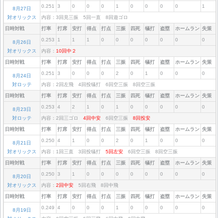
0.251
3
0
0
0
1
0
0
0
0
1
8月27日
対オリックス
内容：3回見三振 5回一直 8回遊ゴロ
日時対戦
打率
打席
安打
得点
打点
三振
四死
犠打
盗塁
ホームラン
失策
0.253
1
1
1
0
0
0
0
0
0
0
8月26日
対オリックス
内容：
10回中２
日時対戦
打率
打席
安打
得点
打点
三振
四死
犠打
盗塁
ホームラン
失策
0.251
3
0
0
0
2
0
1
0
0
0
8月24日
対ロッテ
内容：2回左飛 4回投犠打 6回空三振 8回空三振
日時対戦
打率
打席
安打
得点
打点
三振
四死
犠打
盗塁
ホームラン
失策
0.253
4
2
1
0
1
0
0
0
0
0
8月23日
対ロッテ
内容：2回三ゴロ
4回中安
6回空三振
8回投安
日時対戦
打率
打席
安打
得点
打点
三振
四死
犠打
盗塁
ホームラン
失策
0.250
4
1
0
0
2
0
1
0
0
0
8月21日
対オリックス
内容：1回三直 3回投犠打
5回左安
6回空三振 8回空三振
日時対戦
打率
打席
安打
得点
打点
三振
四死
犠打
盗塁
ホームラン
失策
0.250
3
1
0
0
0
0
0
0
0
0
8月20日
対オリックス
内容：
2回中安
5回右飛 8回中飛
日時対戦
打率
打席
安打
得点
打点
三振
四死
犠打
盗塁
ホームラン
失策
0.249
4
0
0
0
1
0
0
0
0
0
8月19日