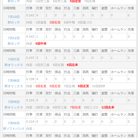
対ロッテ
内容：1回空三振 3回空三振
5回左安
7回左飛
日時対戦
打率
打席
安打
得点
打点
三振
四死
犠打
盗塁
ホームラン
失策
0.242
4
1
0
0
0
0
0
0
0
0
7月13日
対ロッテ
内容：1回遊直
3回右安
6回中飛 8回遊ゴロ
日時対戦
打率
打席
安打
得点
打点
三振
四死
犠打
盗塁
ホームラン
失策
0.242
1
1
1
1
0
0
0
0
1
0
7月12日
対ロッテ
内容：
9回中本
日時対戦
打率
打席
安打
得点
打点
三振
四死
犠打
盗塁
ホームラン
失策
0.237
3
1
1
2
1
0
0
0
1
0
7月07日
対オリックス
内容：2回空三振 5回左飛
8回左本
日時対戦
打率
打席
安打
得点
打点
三振
四死
犠打
盗塁
ホームラン
失策
0.236
4
3
0
1
0
1
0
0
0
0
7月06日
対オリックス
内容：
3回右安
5回左安
7回左飛
8回左安
10回四球
日時対戦
打率
打席
安打
得点
打点
三振
四死
犠打
盗塁
ホームラン
失策
0.224
5
2
1
1
2
0
0
1
1
0
7月05日
対オリックス
内容：3回空三振 6回空三振
7回右安
9回三ゴロ
12回左本
日時対戦
打率
打席
安打
得点
打点
三振
四死
犠打
盗塁
ホームラン
失策
0.218
0
0
0
0
0
0
0
0
0
0
7月02日
対ソフトバンク
内容：
日時対戦
打率
打席
安打
得点
打点
三振
四死
犠打
盗塁
ホームラン
失策