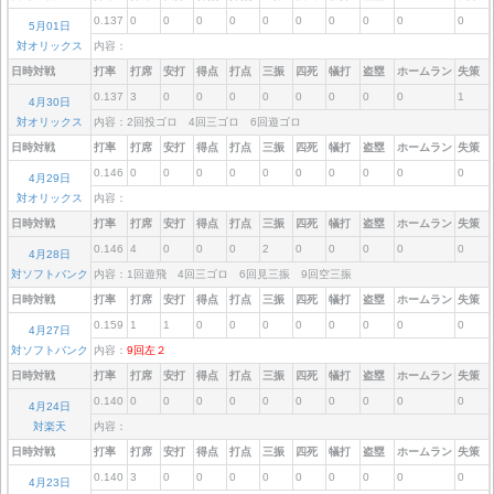
0.137
0
0
0
0
0
0
0
0
0
0
5月01日
対オリックス
内容：
日時対戦
打率
打席
安打
得点
打点
三振
四死
犠打
盗塁
ホームラン
失策
0.137
3
0
0
0
0
0
0
0
0
1
4月30日
対オリックス
内容：2回投ゴロ 4回三ゴロ 6回遊ゴロ
日時対戦
打率
打席
安打
得点
打点
三振
四死
犠打
盗塁
ホームラン
失策
0.146
0
0
0
0
0
0
0
0
0
0
4月29日
対オリックス
内容：
日時対戦
打率
打席
安打
得点
打点
三振
四死
犠打
盗塁
ホームラン
失策
0.146
4
0
0
0
2
0
0
0
0
0
4月28日
対ソフトバンク
内容：1回遊飛 4回三ゴロ 6回見三振 9回空三振
日時対戦
打率
打席
安打
得点
打点
三振
四死
犠打
盗塁
ホームラン
失策
0.159
1
1
0
0
0
0
0
0
0
0
4月27日
対ソフトバンク
内容：
9回左２
日時対戦
打率
打席
安打
得点
打点
三振
四死
犠打
盗塁
ホームラン
失策
0.140
0
0
0
0
0
0
0
0
0
0
4月24日
対楽天
内容：
日時対戦
打率
打席
安打
得点
打点
三振
四死
犠打
盗塁
ホームラン
失策
0.140
3
0
0
0
0
0
0
0
0
0
4月23日