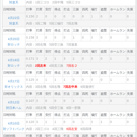
対楽天
内容：1回三ゴロ 2回中飛 5回三ゴロ
日時対戦
打率
打席
安打
得点
打点
三振
四死
犠打
盗塁
ホームラン
失策
0.150
2
0
0
0
0
0
1
0
0
0
4月22日
対楽天
内容：3回二飛 5回三犠打 7回左飛
日時対戦
打率
打席
安打
得点
打点
三振
四死
犠打
盗塁
ホームラン
失策
0.158
3
0
0
0
1
0
0
0
0
0
4月20日
対ロッテ
内容：3回右飛 5回空三振 7回遊直
日時対戦
打率
打席
安打
得点
打点
三振
四死
犠打
盗塁
ホームラン
失策
0.171
3
2
1
3
1
0
0
0
1
0
4月19日
対ロッテ
内容：
2回左本
4回見三振
7回右２
日時対戦
打率
打席
安打
得点
打点
三振
四死
犠打
盗塁
ホームラン
失策
0.125
4
1
1
1
0
0
0
0
1
0
4月17日
対オリックス
内容：3回右飛 5回右飛
7回左中本
9回遊併打
日時対戦
打率
打席
安打
得点
打点
三振
四死
犠打
盗塁
ホームラン
失策
0.107
3
0
0
0
1
0
0
0
0
0
4月12日
対日本ハム
内容：3回左飛 5回空三振 8回一邪飛
日時対戦
打率
打席
安打
得点
打点
三振
四死
犠打
盗塁
ホームラン
失策
0.120
3
1
1
0
0
1
0
1
0
0
4月10日
対ソフトバンク
内容：2回三ゴロ 4回三飛
6回左安
8回四球
日時対戦
打率
打席
安打
得点
打点
三振
四死
犠打
盗塁
ホームラン
失策