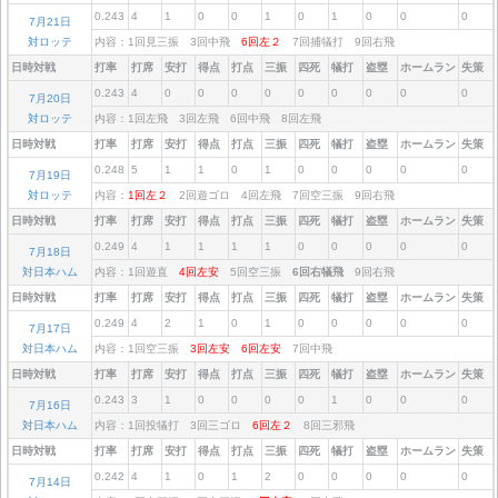
0.243
4
1
0
0
1
0
1
0
0
0
7月21日
対ロッテ
内容：1回見三振 3回中飛
6回左２
7回捕犠打 9回右飛
日時対戦
打率
打席
安打
得点
打点
三振
四死
犠打
盗塁
ホームラン
失策
0.243
4
0
0
0
0
0
0
0
0
0
7月20日
対ロッテ
内容：1回左飛 3回左飛 6回中飛 8回左飛
日時対戦
打率
打席
安打
得点
打点
三振
四死
犠打
盗塁
ホームラン
失策
0.248
5
1
1
0
1
0
0
0
0
0
7月19日
対ロッテ
内容：
1回左２
2回遊ゴロ 4回左飛 7回空三振 9回右飛
日時対戦
打率
打席
安打
得点
打点
三振
四死
犠打
盗塁
ホームラン
失策
0.249
4
1
1
1
1
0
0
0
0
0
7月18日
対日本ハム
内容：1回遊直
4回左安
5回空三振
6回右犠飛
9回右飛
日時対戦
打率
打席
安打
得点
打点
三振
四死
犠打
盗塁
ホームラン
失策
0.249
4
2
1
0
1
0
0
0
0
0
7月17日
対日本ハム
内容：1回空三振
3回左安
6回左安
7回中飛
日時対戦
打率
打席
安打
得点
打点
三振
四死
犠打
盗塁
ホームラン
失策
0.243
3
1
0
0
0
0
1
0
0
0
7月16日
対日本ハム
内容：1回投犠打 3回三ゴロ
6回左２
8回三邪飛
日時対戦
打率
打席
安打
得点
打点
三振
四死
犠打
盗塁
ホームラン
失策
0.242
4
1
0
1
2
0
0
0
0
0
7月14日