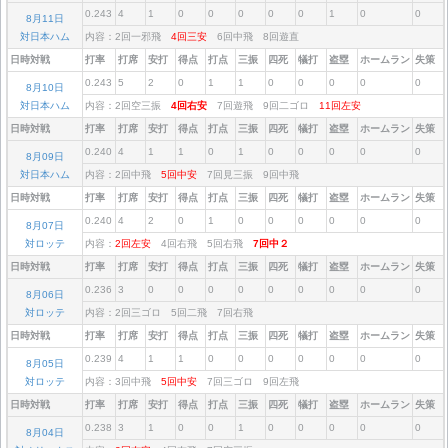
0.243
4
1
0
0
0
0
0
1
0
0
8月11日
対日本ハム
内容：2回一邪飛
4回三安
6回中飛 8回遊直
日時対戦
打率
打席
安打
得点
打点
三振
四死
犠打
盗塁
ホームラン
失策
0.243
5
2
0
1
1
0
0
0
0
0
8月10日
対日本ハム
内容：2回空三振
4回右安
7回遊飛 9回二ゴロ
11回左安
日時対戦
打率
打席
安打
得点
打点
三振
四死
犠打
盗塁
ホームラン
失策
0.240
4
1
1
0
1
0
0
0
0
0
8月09日
対日本ハム
内容：2回中飛
5回中安
7回見三振 9回中飛
日時対戦
打率
打席
安打
得点
打点
三振
四死
犠打
盗塁
ホームラン
失策
0.240
4
2
0
1
0
0
0
0
0
0
8月07日
対ロッテ
内容：
2回左安
4回右飛 5回右飛
7回中２
日時対戦
打率
打席
安打
得点
打点
三振
四死
犠打
盗塁
ホームラン
失策
0.236
3
0
0
0
0
0
0
0
0
0
8月06日
対ロッテ
内容：2回三ゴロ 5回二飛 7回右飛
日時対戦
打率
打席
安打
得点
打点
三振
四死
犠打
盗塁
ホームラン
失策
0.239
4
1
1
0
0
0
0
0
0
0
8月05日
対ロッテ
内容：3回中飛
5回中安
7回三ゴロ 9回左飛
日時対戦
打率
打席
安打
得点
打点
三振
四死
犠打
盗塁
ホームラン
失策
0.238
3
1
0
0
1
0
0
0
0
0
8月04日