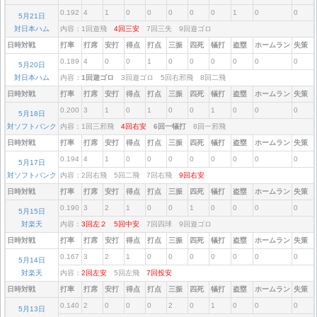
0.192
4
1
0
0
0
0
0
1
0
0
5月21日
対日本ハム
内容：1回遊飛
4回三安
7回三失 9回遊ゴロ
日時対戦
打率
打席
安打
得点
打点
三振
四死
犠打
盗塁
ホームラン
失策
0.189
4
0
0
1
0
0
0
0
0
0
5月20日
対日本ハム
内容：
1回遊ゴロ
3回遊ゴロ 5回右邪飛 8回二飛
日時対戦
打率
打席
安打
得点
打点
三振
四死
犠打
盗塁
ホームラン
失策
0.200
3
1
0
1
0
0
1
0
0
0
5月18日
対ソフトバンク
内容：1回三邪飛
4回右安
6回一犠打
8回一邪飛
日時対戦
打率
打席
安打
得点
打点
三振
四死
犠打
盗塁
ホームラン
失策
0.194
4
1
0
0
0
0
0
0
0
0
5月17日
対ソフトバンク
内容：2回右飛 5回二飛 7回右飛
9回右安
日時対戦
打率
打席
安打
得点
打点
三振
四死
犠打
盗塁
ホームラン
失策
0.190
3
2
1
0
0
1
0
0
0
0
5月15日
対楽天
内容：
3回左２
5回中安
7回四球 9回遊ゴロ
日時対戦
打率
打席
安打
得点
打点
三振
四死
犠打
盗塁
ホームラン
失策
0.167
3
2
1
0
0
0
0
0
0
0
5月14日
対楽天
内容：
2回左安
5回左飛
7回投安
日時対戦
打率
打席
安打
得点
打点
三振
四死
犠打
盗塁
ホームラン
失策
0.140
2
0
0
0
2
0
1
0
0
0
5月13日