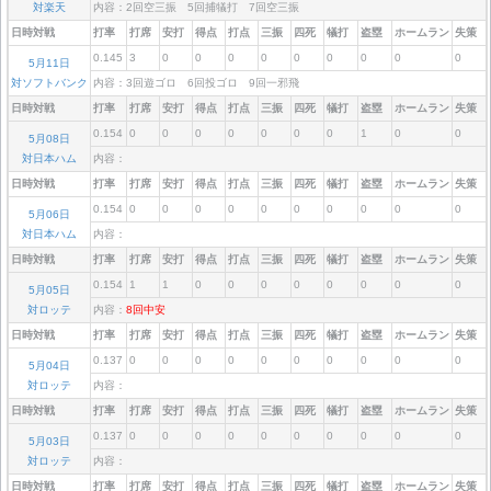
対楽天
内容：2回空三振 5回捕犠打 7回空三振
日時対戦
打率
打席
安打
得点
打点
三振
四死
犠打
盗塁
ホームラン
失策
0.145
3
0
0
0
0
0
0
0
0
0
5月11日
対ソフトバンク
内容：3回遊ゴロ 6回投ゴロ 9回一邪飛
日時対戦
打率
打席
安打
得点
打点
三振
四死
犠打
盗塁
ホームラン
失策
0.154
0
0
0
0
0
0
0
1
0
0
5月08日
対日本ハム
内容：
日時対戦
打率
打席
安打
得点
打点
三振
四死
犠打
盗塁
ホームラン
失策
0.154
0
0
0
0
0
0
0
0
0
0
5月06日
対日本ハム
内容：
日時対戦
打率
打席
安打
得点
打点
三振
四死
犠打
盗塁
ホームラン
失策
0.154
1
1
0
0
0
0
0
0
0
0
5月05日
対ロッテ
内容：
8回中安
日時対戦
打率
打席
安打
得点
打点
三振
四死
犠打
盗塁
ホームラン
失策
0.137
0
0
0
0
0
0
0
0
0
0
5月04日
対ロッテ
内容：
日時対戦
打率
打席
安打
得点
打点
三振
四死
犠打
盗塁
ホームラン
失策
0.137
0
0
0
0
0
0
0
0
0
0
5月03日
対ロッテ
内容：
日時対戦
打率
打席
安打
得点
打点
三振
四死
犠打
盗塁
ホームラン
失策