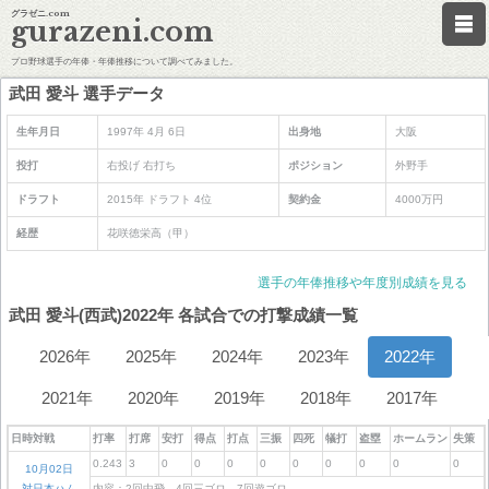
グラゼニ.com
gurazeni.com
プロ野球選手の年俸・年俸推移について調べてみました。
武田 愛斗 選手データ
生年月日
1997年 4月 6日
出身地
大阪
投打
右投げ 右打ち
ポジション
外野手
ドラフト
2015年 ドラフト 4位
契約金
4000万円
経歴
花咲徳栄高（甲）
選手の年俸推移や年度別成績を見る
武田 愛斗(西武)2022年 各試合での打撃成績一覧
2026年
2025年
2024年
2023年
2022年
2021年
2020年
2019年
2018年
2017年
日時対戦
打率
打席
安打
得点
打点
三振
四死
犠打
盗塁
ホームラン
失策
0.243
3
0
0
0
0
0
0
0
0
0
10月02日
対日本ハム
内容：2回中飛 4回三ゴロ 7回遊ゴロ