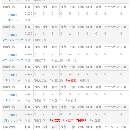
対ロッテ
内容：9回遊ゴロ
日時対戦
打率
打席
安打
得点
打点
三振
四死
犠打
盗塁
ホームラン
失策
0.252
0
0
0
0
0
0
0
0
0
0
9月06日
対ロッテ
内容：
日時対戦
打率
打席
安打
得点
打点
三振
四死
犠打
盗塁
ホームラン
失策
0.252
1
0
1
0
1
0
0
0
0
0
9月04日
対ソフトバンク
内容：8回空三振
日時対戦
打率
打席
安打
得点
打点
三振
四死
犠打
盗塁
ホームラン
失策
0.252
3
0
0
0
1
0
0
0
0
0
9月02日
対ソフトバンク
内容：3回投ゴロ 5回空三振 7回二飛
日時対戦
打率
打席
安打
得点
打点
三振
四死
犠打
盗塁
ホームラン
失策
0.255
3
1
0
0
2
1
0
0
0
0
8月31日
対日本ハム
内容：3回見三振 5回空三振
7回遊安
9回死球
日時対戦
打率
打席
安打
得点
打点
三振
四死
犠打
盗塁
ホームラン
失策
0.254
3
0
0
0
0
0
0
0
0
0
8月30日
対日本ハム
内容：3回遊ゴロ 5回遊ゴロ 7回右飛
日時対戦
打率
打席
安打
得点
打点
三振
四死
犠打
盗塁
ホームラン
失策
0.256
5
3
1
2
0
0
0
0
0
1
8月28日
対オリックス
内容：3回捕ゴロ
4回左安
6回左２
7回中２
9回遊飛
日時対戦
打率
打席
安打
得点
打点
三振
四死
犠打
盗塁
ホームラン
失策