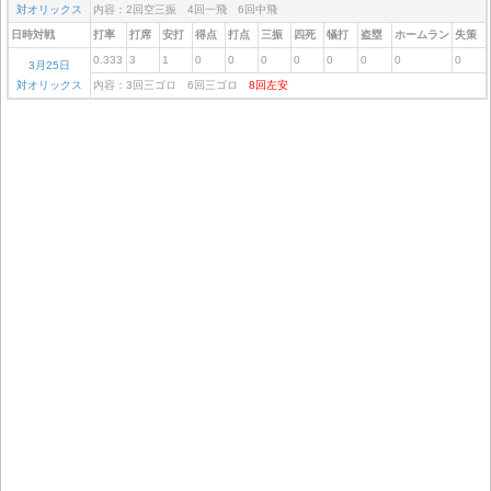
対オリックス
内容：2回空三振 4回一飛 6回中飛
日時対戦
打率
打席
安打
得点
打点
三振
四死
犠打
盗塁
ホームラン
失策
0.333
3
1
0
0
0
0
0
0
0
0
3月25日
対オリックス
内容：3回三ゴロ 6回三ゴロ
8回左安