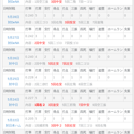
対DeNA
内容：1回空三振
3回中安
5回二飛 7回一ゴロ
日時対戦
打率
打席
安打
得点
打点
三振
四死
犠打
盗塁
ホームラン
失策
0.240
5
1
0
0
0
0
0
0
0
0
5月28日
対DeNA
内容：1回三ゴロ 3回右飛
3回投安
5回三直 7回遊飛
日時対戦
打率
打席
安打
得点
打点
三振
四死
犠打
盗塁
ホームラン
失策
0.242
3
1
0
0
0
0
0
0
0
0
5月27日
対DeNA
内容：
2回中安
5回二ゴロ 7回投ゴロ
日時対戦
打率
打席
安打
得点
打点
三振
四死
犠打
盗塁
ホームラン
失策
0.240
4
2
1
0
0
0
0
0
0
0
5月26日
対中日
内容：2回中飛
5回左安
7回左安
9回二ゴロ
日時対戦
打率
打席
安打
得点
打点
三振
四死
犠打
盗塁
ホームラン
失策
0.228
4
1
1
0
1
0
0
1
0
0
5月25日
対中日
内容：2回二併打
5回右安
6回左飛 8回空三振
日時対戦
打率
打席
安打
得点
打点
三振
四死
犠打
盗塁
ホームラン
失策
0.227
5
3
0
1
1
0
0
0
0
0
5月24日
対中日
内容：
1回右２
3回遊安
5回三邪飛
7回中安
9回空三振
日時対戦
打率
打席
安打
得点
打点
三振
四死
犠打
盗塁
ホームラン
失策
0.205
5
2
0
0
0
0
0
0
0
0
5月22日
対日本ハム
内容：1回捕邪飛
3回中２
5回右安
7回三ゴロ 9回右飛
日時対戦
打率
打席
安打
得点
打点
三振
四死
犠打
盗塁
ホームラン
失策