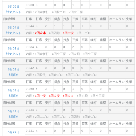
0.238
3
0
0
0
1
0
0
0
0
0
6月05日
対ヤクルト
内容：2回遊併打 4回投ゴロ 7回空三振
日時対戦
打率
打席
安打
得点
打点
三振
四死
犠打
盗塁
ホームラン
失策
0.244
3
2
1
1
0
1
0
0
1
0
6月04日
対ヤクルト
内容：
2回左本
4回四球
6回中安
9回二ゴロ
日時対戦
打率
打席
安打
得点
打点
三振
四死
犠打
盗塁
ホームラン
失策
0.234
4
0
0
0
2
0
0
0
0
0
6月03日
対ヤクルト
内容：1回遊併打 4回空三振 7回左飛 9回空三振
日時対戦
打率
打席
安打
得点
打点
三振
四死
犠打
盗塁
ホームラン
失策
0.242
4
0
0
0
0
0
0
0
0
0
6月02日
対阪神
内容：1回投失 4回遊ゴロ 6回三ゴロ 8回遊ゴロ
日時対戦
打率
打席
安打
得点
打点
三振
四死
犠打
盗塁
ホームラン
失策
0.250
5
3
1
0
1
0
0
0
0
0
6月01日
対阪神
内容：
1回中安
4回左安
6回左２
6回右飛 8回空三振
日時対戦
打率
打席
安打
得点
打点
三振
四死
犠打
盗塁
ホームラン
失策
0.234
3
0
0
0
0
1
0
0
0
0
5月31日
対阪神
内容：2回二ゴロ 4回三ゴロ 7回四球 8回遊ゴロ
日時対戦
打率
打席
安打
得点
打点
三振
四死
犠打
盗塁
ホームラン
失策
0.241
4
1
0
0
1
0
0
0
0
0
5月29日