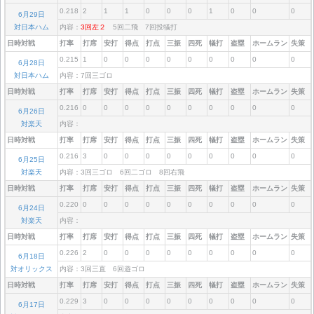
0.218
2
1
1
0
0
0
1
0
0
0
6月29日
対日本ハム
内容：
3回左２
5回二飛 7回投犠打
日時対戦
打率
打席
安打
得点
打点
三振
四死
犠打
盗塁
ホームラン
失策
0.215
1
0
0
0
0
0
0
0
0
0
6月28日
対日本ハム
内容：7回三ゴロ
日時対戦
打率
打席
安打
得点
打点
三振
四死
犠打
盗塁
ホームラン
失策
0.216
0
0
0
0
0
0
0
0
0
0
6月26日
対楽天
内容：
日時対戦
打率
打席
安打
得点
打点
三振
四死
犠打
盗塁
ホームラン
失策
0.216
3
0
0
0
0
0
0
0
0
0
6月25日
対楽天
内容：3回三ゴロ 6回二ゴロ 8回右飛
日時対戦
打率
打席
安打
得点
打点
三振
四死
犠打
盗塁
ホームラン
失策
0.220
0
0
0
0
0
0
0
0
0
0
6月24日
対楽天
内容：
日時対戦
打率
打席
安打
得点
打点
三振
四死
犠打
盗塁
ホームラン
失策
0.226
2
0
0
0
0
0
0
0
0
0
6月18日
対オリックス
内容：3回三直 6回遊ゴロ
日時対戦
打率
打席
安打
得点
打点
三振
四死
犠打
盗塁
ホームラン
失策
0.229
3
0
0
0
0
0
0
0
0
0
6月17日