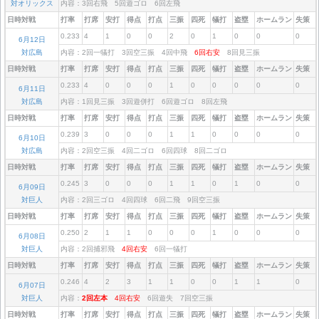
対オリックス
内容：3回右飛 5回遊ゴロ 6回左飛
日時対戦
打率
打席
安打
得点
打点
三振
四死
犠打
盗塁
ホームラン
失策
0.233
4
1
0
0
2
0
1
0
0
0
6月12日
対広島
内容：2回一犠打 3回空三振 4回中飛
6回右安
8回見三振
日時対戦
打率
打席
安打
得点
打点
三振
四死
犠打
盗塁
ホームラン
失策
0.233
4
0
0
0
1
0
0
0
0
0
6月11日
対広島
内容：1回見三振 3回遊併打 6回遊ゴロ 8回左飛
日時対戦
打率
打席
安打
得点
打点
三振
四死
犠打
盗塁
ホームラン
失策
0.239
3
0
0
0
1
1
0
0
0
0
6月10日
対広島
内容：2回空三振 4回二ゴロ 6回四球 8回二ゴロ
日時対戦
打率
打席
安打
得点
打点
三振
四死
犠打
盗塁
ホームラン
失策
0.245
3
0
0
0
1
1
0
1
0
0
6月09日
対巨人
内容：2回三ゴロ 4回四球 6回二飛 9回空三振
日時対戦
打率
打席
安打
得点
打点
三振
四死
犠打
盗塁
ホームラン
失策
0.250
2
1
1
0
0
0
1
0
0
0
6月08日
対巨人
内容：2回捕邪飛
4回右安
6回一犠打
日時対戦
打率
打席
安打
得点
打点
三振
四死
犠打
盗塁
ホームラン
失策
0.246
4
2
3
1
1
0
0
1
1
0
6月07日
対巨人
内容：
2回左本
4回右安
6回遊失 7回空三振
日時対戦
打率
打席
安打
得点
打点
三振
四死
犠打
盗塁
ホームラン
失策