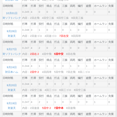
日時対戦
打率
打席
安打
得点
打点
三振
四死
犠打
盗塁
ホームラン
失策
0.245
4
0
0
0
3
0
0
0
0
0
10月01日
対ソフトバンク
内容：2回左飛 4回空三振 6回空三振 9回見三振
日時対戦
打率
打席
安打
得点
打点
三振
四死
犠打
盗塁
ホームラン
失策
0.248
3
1
0
0
0
1
0
0
0
0
9月28日
対楽天
内容：2回遊ゴロ 4回遊ゴロ
7回右安
9回四球
日時対戦
打率
打席
安打
得点
打点
三振
四死
犠打
盗塁
ホームラン
失策
0.247
4
2
0
2
0
0
0
0
0
0
9月27日
対ソフトバンク
内容：
2回右２
4回中飛
5回中安
8回右飛
日時対戦
打率
打席
安打
得点
打点
三振
四死
犠打
盗塁
ホームラン
失策
0.244
4
1
1
0
0
1
0
1
0
0
9月24日
対日本ハム
内容：
2回中２
4回四球 5回中飛 7回左飛 8回二ゴロ
日時対戦
打率
打席
安打
得点
打点
三振
四死
犠打
盗塁
ホームラン
失策
0.244
4
0
0
0
2
0
0
0
0
0
9月20日
対楽天
内容：2回空三振 4回三ゴロ 6回三ゴロ 8回空三振
日時対戦
打率
打席
安打
得点
打点
三振
四死
犠打
盗塁
ホームラン
失策
0.247
4
2
1
1
0
0
0
0
1
0
9月19日
対楽天
内容：2回遊直
5回中２
7回中本
9回遊飛
日時対戦
打率
打席
安打
得点
打点
三振
四死
犠打
盗塁
ホームラン
失策