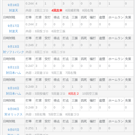
0.244
4
1
1
3
0
0
0
0
1
0
9月18日
対楽天
内容：2回三ゴロ
4回左本
6回捕邪飛 8回右飛
日時対戦
打率
打席
安打
得点
打点
三振
四死
犠打
盗塁
ホームラン
失策
0.244
2
0
0
0
1
0
0
0
0
0
9月17日
対楽天
内容：3回投ゴロ 6回空三振
日時対戦
打率
打席
安打
得点
打点
三振
四死
犠打
盗塁
ホームラン
失策
0.246
2
0
0
0
0
0
0
0
0
0
9月13日
対ソフトバンク
内容：3回三ゴロ 6回二ゴロ
日時対戦
打率
打席
安打
得点
打点
三振
四死
犠打
盗塁
ホームラン
失策
0.247
3
0
0
0
0
0
0
0
0
0
9月11日
対日本ハム
内容：2回遊ゴロ 5回三直 7回右飛
日時対戦
打率
打席
安打
得点
打点
三振
四死
犠打
盗塁
ホームラン
失策
0.249
3
1
0
0
1
0
1
0
0
0
9月10日
対日本ハム
内容：3回投犠打 5回遊ゴロ
8回左２
10回空三振
日時対戦
打率
打席
安打
得点
打点
三振
四死
犠打
盗塁
ホームラン
失策
0.248
3
0
0
0
1
0
0
0
0
0
9月08日
対オリックス
内容：3回右飛 5回空三振 8回遊ゴロ
日時対戦
打率
打席
安打
得点
打点
三振
四死
犠打
盗塁
ホームラン
失策
0.251
1
0
0
0
0
0
0
0
0
0
9月07日