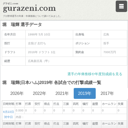
グラゼニ.com
gurazeni.com
プロ野球選手の年俸・年俸推移について調べてみました。
堀 瑞輝 選手データ
生年月日
1998年 5月 10日
出身地
広島
投打
左投げ 左打ち
ポジション
投手
ドラフト
2016年 ドラフト 1位
契約金
7000万円
経歴
広島新庄高（甲）
選手の年俸推移や年度別成績を見る
堀 瑞輝(日本ハム)2019年 各試合での打撃成績一覧
2026年
2022年
2021年
2019年
2017年
日時対戦
打率
打席
安打
得点
打点
三振
四死
犠打
盗塁
ホームラン
失策
0.000
0
0
0
0
0
0
0
0
0
0
6月22日
対中日
内容：
日時対戦
打率
打席
安打
得点
打点
三振
四死
犠打
盗塁
ホームラン
失策