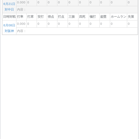
0.000
0
0
0
0
0
0
0
0
0
0
6月21日
対中日
内容：
日時対戦
打率
打席
安打
得点
打点
三振
四死
犠打
盗塁
ホームラン
失策
0.000
0
0
0
0
0
0
0
0
0
0
6月08日
対阪神
内容：