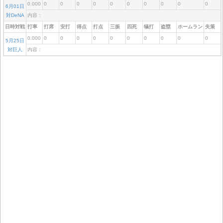
0.000
0
0
0
0
0
0
0
0
0
0
6月01日
対DeNA
内容：
日時対戦
打率
打席
安打
得点
打点
三振
四死
犠打
盗塁
ホームラン
失策
0.000
0
0
0
0
0
0
0
0
0
0
5月25日
対巨人
内容：