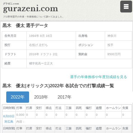
グラゼニ.com
gurazeni.com
プロ野球選手の年俸・年俸推移について調べてみました。
黒木 優太 選手データ
生年月日
1994年 8月 16日
出身地
神奈川
投打
右投げ 左打ち
ポジション
投手
ドラフト
2016年 ドラフト 2位
契約金
8500万円
経歴
橘学苑高ー立正大
選手の年俸推移や年度別成績を見る
黒木 優太(オリックス)2022年 各試合での打撃成績一覧
2022年
2018年
2017年
日時対戦
打率
打席
安打
得点
打点
三振
四死
犠打
盗塁
ホームラン
失策
0.000
0
0
0
0
0
0
0
0
0
0
6月03日
対広島
内容：
日時対戦
打率
打席
安打
得点
打点
三振
四死
犠打
盗塁
ホームラン
失策