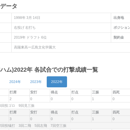
手データ
1998年 3月 14日
出身地
右投げ 右打ち
ポジショ
2019年 ドラフト 6位
契約金
高陽東高ー広島文化学園大
本ハム)2022年 各試合での打撃成績一覧
2024年
2023年
2022年
打席
安打
得点
打点
三振
四死
2
0
0
0
1
0
6回投ゴロ 9回見三振
打席
安打
得点
打点
三振
四死
3
0
0
0
1
0
2回投犠打 3回二飛 5回左飛 7回空三振