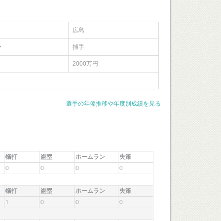
広島
ン
捕手
2000万円
選手の年俸推移や年度別成績を見る
犠打
盗塁
ホームラン
失策
0
0
0
0
犠打
盗塁
ホームラン
失策
1
0
0
0