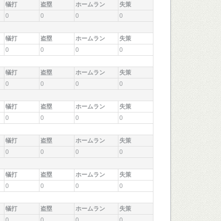
犠打
盗塁
ホームラン
失策
0
0
0
0
犠打
盗塁
ホームラン
失策
0
0
0
0
犠打
盗塁
ホームラン
失策
0
0
0
0
犠打
盗塁
ホームラン
失策
0
0
0
0
犠打
盗塁
ホームラン
失策
0
0
0
0
犠打
盗塁
ホームラン
失策
0
0
0
0
犠打
盗塁
ホームラン
失策
0
0
0
0