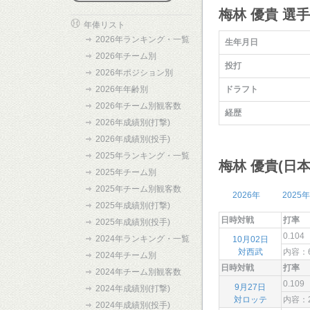
梅林 優貴 選
年俸リスト
2026年ランキング・一覧
生年月日
2026年チーム別
投打
2026年ポジション別
2026年年齢別
ドラフト
2026年チーム別観客数
経歴
2026年成績別(打撃)
2026年成績別(投手)
2025年ランキング・一覧
梅林 優貴(日
2025年チーム別
2025年チーム別観客数
2026年
2025年
2025年成績別(打撃)
日時対戦
打率
2025年成績別(投手)
0.104
2024年ランキング・一覧
10月02日
対西武
内容：
2024年チーム別
日時対戦
打率
2024年チーム別観客数
0.109
9月27日
2024年成績別(打撃)
対ロッテ
内容：
2024年成績別(投手)