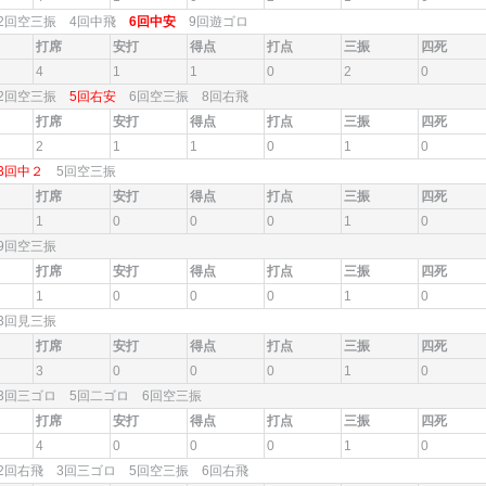
2回空三振 4回中飛
6回中安
9回遊ゴロ
打席
安打
得点
打点
三振
四死
4
1
1
0
2
0
2回空三振
5回右安
6回空三振 8回右飛
打席
安打
得点
打点
三振
四死
2
1
1
0
1
0
3回中２
5回空三振
打席
安打
得点
打点
三振
四死
1
0
0
0
1
0
9回空三振
打席
安打
得点
打点
三振
四死
1
0
0
0
1
0
3回見三振
打席
安打
得点
打点
三振
四死
3
0
0
0
1
0
3回三ゴロ 5回二ゴロ 6回空三振
打席
安打
得点
打点
三振
四死
4
0
0
0
1
0
2回右飛 3回三ゴロ 5回空三振 6回右飛