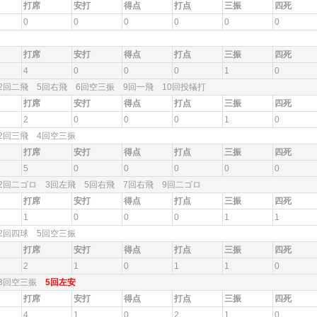
打席
安打
得点
打点
三振
四死
0
0
0
0
0
0
打席
安打
得点
打点
三振
四死
4
0
0
0
1
0
2回二飛 5回右飛 6回空三振 9回一飛 10回投犠打
打席
安打
得点
打点
三振
四死
2
0
0
0
1
0
2回三飛 4回空三振
打席
安打
得点
打点
三振
四死
5
0
0
0
0
0
2回二ゴロ 3回左飛 5回右飛 7回右飛 9回二ゴロ
打席
安打
得点
打点
三振
四死
1
0
0
0
1
1
2回四球 5回空三振
打席
安打
得点
打点
三振
四死
2
1
0
1
1
0
3回空三振
5回左安
打席
安打
得点
打点
三振
四死
4
1
0
2
1
0