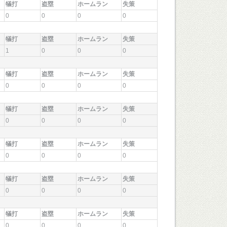
犠打
盗塁
ホームラン
失策
0
0
0
0
犠打
盗塁
ホームラン
失策
1
0
0
0
犠打
盗塁
ホームラン
失策
0
0
0
0
犠打
盗塁
ホームラン
失策
0
0
0
0
犠打
盗塁
ホームラン
失策
0
0
0
0
犠打
盗塁
ホームラン
失策
0
0
0
0
犠打
盗塁
ホームラン
失策
0
0
0
0