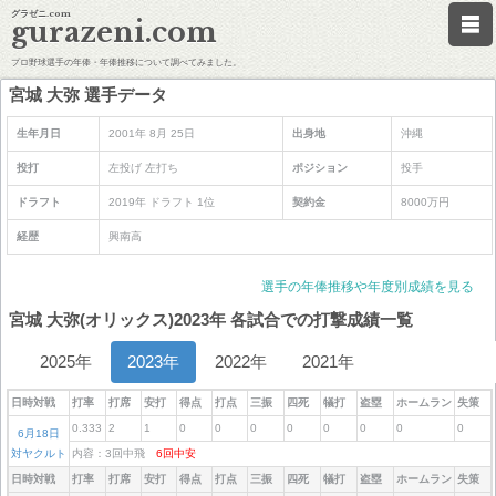
グラゼニ.com
gurazeni.com
プロ野球選手の年俸・年俸推移について調べてみました。
宮城 大弥 選手データ
生年月日
2001年 8月 25日
出身地
沖縄
投打
左投げ 左打ち
ポジション
投手
ドラフト
2019年 ドラフト 1位
契約金
8000万円
経歴
興南高
選手の年俸推移や年度別成績を見る
宮城 大弥(オリックス)2023年 各試合での打撃成績一覧
2025年
2023年
2022年
2021年
日時対戦
打率
打席
安打
得点
打点
三振
四死
犠打
盗塁
ホームラン
失策
0.333
2
1
0
0
0
0
0
0
0
0
6月18日
対ヤクルト
内容：3回中飛
6回中安
日時対戦
打率
打席
安打
得点
打点
三振
四死
犠打
盗塁
ホームラン
失策