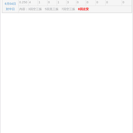
0.250
4
1
0
1
3
0
0
0
0
0
6月04日
対中日
内容：3回空三振 5回見三振 7回空三振
8回左安