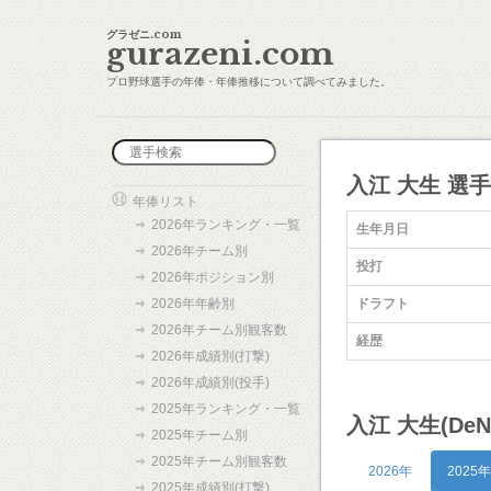
グラゼニ.com
gurazeni.com
プロ野球選手の年俸・年俸推移について調べてみました。
入江 大生 選
年俸リスト
2026年ランキング・一覧
生年月日
2026年チーム別
投打
2026年ポジション別
2026年年齢別
ドラフト
2026年チーム別観客数
経歴
2026年成績別(打撃)
2026年成績別(投手)
2025年ランキング・一覧
入江 大生(De
2025年チーム別
2025年チーム別観客数
2026年
2025年
2025年成績別(打撃)