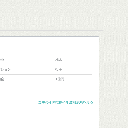
身地
栃木
ジション
投手
約金
1億円
選手の年俸推移や年度別成績を見る