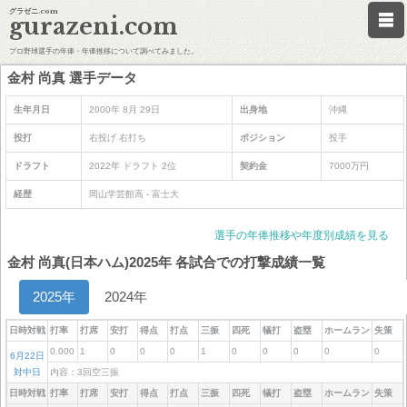
グラゼニ.com
gurazeni.com
プロ野球選手の年俸・年俸推移について調べてみました。
金村 尚真 選手データ
生年月日
2000年 8月 29日
出身地
沖縄
投打
右投げ 右打ち
ポジション
投手
ドラフト
2022年 ドラフト 2位
契約金
7000万円
経歴
岡山学芸館高 - 富士大
選手の年俸推移や年度別成績を見る
金村 尚真(日本ハム)2025年 各試合での打撃成績一覧
2025年
2024年
日時対戦
打率
打席
安打
得点
打点
三振
四死
犠打
盗塁
ホームラン
失策
0.000
1
0
0
0
1
0
0
0
0
0
6月22日
対中日
内容：3回空三振
日時対戦
打率
打席
安打
得点
打点
三振
四死
犠打
盗塁
ホームラン
失策