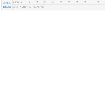
0.000
2
0
0
0
1
0
0
0
0
0
6月08日
対DeNA
内容：3回見三振 5回遊ゴロ