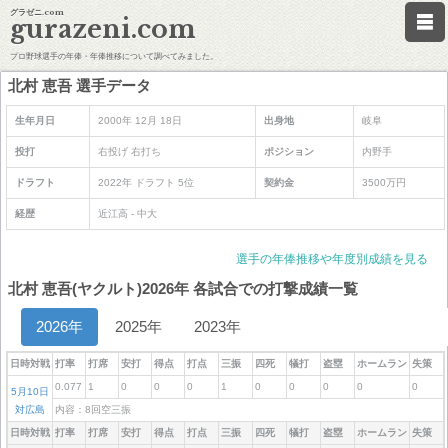
グラゼニ.com
gurazeni.com
プロ野球選手の年俸・年俸推移について調べてみました。
北村 恵吾 選手データ
生年月日
2000年 12月 18日
出身地
岐阜
投打
右投げ 右打ち
ポジション
内野手
ドラフト
2022年 ドラフト 5位
契約金
3500万円
経歴
近江高 - 中大
選手の年俸推移や年度別成績を見る
北村 恵吾(ヤクルト)2026年 各試合での打撃成績一覧
2026年
2025年
2023年
日時対戦
打率
打席
安打
得点
打点
三振
四死
犠打
盗塁
ホームラン
失策
0.077
1
0
0
0
1
0
0
0
0
0
5月10日
対広島
内容：8回空三振
日時対戦
打率
打席
安打
得点
打点
三振
四死
犠打
盗塁
ホームラン
失策