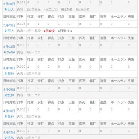
0.083
4
0
0
0
1
0
0
0
0
0
5月06日
対巨人
内容：1回空三振 4回二ゴロ 6回左飛 8回三併打
日時対戦
打率
打席
安打
得点
打点
三振
四死
犠打
盗塁
ホームラン
失策
0.125
3
1
0
1
0
0
0
0
0
0
5月05日
対巨人
内容：2回一邪飛
4回遊安
6回遊ゴロ
日時対戦
打率
打席
安打
得点
打点
三振
四死
犠打
盗塁
ホームラン
失策
0.000
1
0
0
0
0
0
0
0
0
0
5月03日
対DeNA
内容：9回一ゴロ
日時対戦
打率
打席
安打
得点
打点
三振
四死
犠打
盗塁
ホームラン
失策
0.000
1
0
0
0
1
0
0
0
0
0
4月30日
対阪神
内容：9回空三振
日時対戦
打率
打席
安打
得点
打点
三振
四死
犠打
盗塁
ホームラン
失策
0.000
1
0
0
0
0
0
0
0
0
0
4月09日
対阪神
内容：7回二ゴロ
日時対戦
打率
打席
安打
得点
打点
三振
四死
犠打
盗塁
ホームラン
失策
0.000
1
0
0
0
1
0
0
0
0
0
4月08日
対阪神
内容：5回空三振
日時対戦
打率
打席
安打
得点
打点
三振
四死
犠打
盗塁
ホームラン
失策
0.000
1
0
0
0
1
0
0
0
0
0
4月02日
対広島
内容：8回空三振