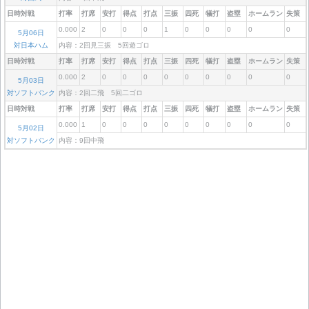
日時対戦
打率
打席
安打
得点
打点
三振
四死
犠打
盗塁
ホームラン
失策
0.000
2
0
0
0
1
0
0
0
0
0
5月06日
対日本ハム
内容：2回見三振 5回遊ゴロ
日時対戦
打率
打席
安打
得点
打点
三振
四死
犠打
盗塁
ホームラン
失策
0.000
2
0
0
0
0
0
0
0
0
0
5月03日
対ソフトバンク
内容：2回二飛 5回二ゴロ
日時対戦
打率
打席
安打
得点
打点
三振
四死
犠打
盗塁
ホームラン
失策
0.000
1
0
0
0
0
0
0
0
0
0
5月02日
対ソフトバンク
内容：9回中飛