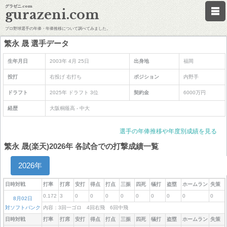
グラゼニ.com
gurazeni.com
プロ野球選手の年俸・年俸推移について調べてみました。
繁永 晟 選手データ
生年月日
2003年 4月 25日
出身地
福岡
投打
右投げ 右打ち
ポジション
内野手
ドラフト
2025年 ドラフト 3位
契約金
6000万円
経歴
大阪桐蔭高 - 中大
選手の年俸推移や年度別成績を見る
繁永 晟(楽天)2026年 各試合での打撃成績一覧
2026年
日時対戦
打率
打席
安打
得点
打点
三振
四死
犠打
盗塁
ホームラン
失策
0.172
3
0
0
0
0
0
0
0
0
0
8月02日
対ソフトバンク
内容：3回一ゴロ 4回右飛 6回中飛
日時対戦
打率
打席
安打
得点
打点
三振
四死
犠打
盗塁
ホームラン
失策