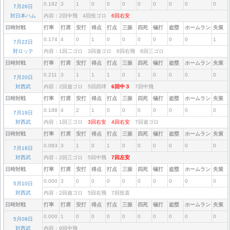
0.192
3
1
0
0
0
0
0
0
0
0
7月26日
対日本ハム
内容：2回中飛 4回投ゴロ
6回右安
日時対戦
打率
打席
安打
得点
打点
三振
四死
犠打
盗塁
ホームラン
失策
0.174
4
0
1
0
0
0
0
0
0
1
7月22日
対ロッテ
内容：1回二ゴロ 3回遊ゴロ 6回右飛 8回三ゴロ
日時対戦
打率
打席
安打
得点
打点
三振
四死
犠打
盗塁
ホームラン
失策
0.211
3
1
1
1
0
1
0
0
0
0
7月20日
対西武
内容：2回遊ゴロ 5回四球
6回中３
7回中飛
日時対戦
打率
打席
安打
得点
打点
三振
四死
犠打
盗塁
ホームラン
失策
0.188
4
2
1
0
0
0
0
0
0
0
7月19日
対西武
内容：1回三ゴロ
3回右安
4回右安
7回遊ゴロ
日時対戦
打率
打席
安打
得点
打点
三振
四死
犠打
盗塁
ホームラン
失策
0.083
3
1
0
1
0
0
0
0
0
0
7月18日
対西武
内容：2回三ゴロ 5回中飛
7回左安
日時対戦
打率
打席
安打
得点
打点
三振
四死
犠打
盗塁
ホームラン
失策
0.000
3
0
0
0
0
0
0
0
0
0
5月10日
対西武
内容：2回遊ゴロ 5回右飛 7回投直
日時対戦
打率
打席
安打
得点
打点
三振
四死
犠打
盗塁
ホームラン
失策
0.000
1
0
0
0
0
0
0
0
0
0
5月09日
対西武
内容：9回中飛