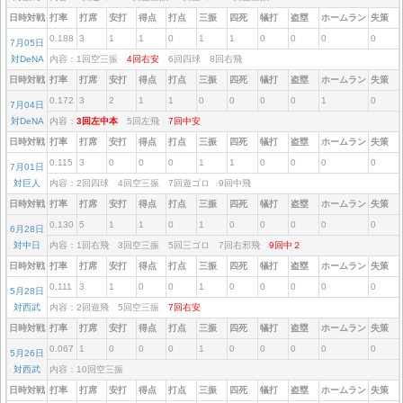
日時対戦
打率
打席
安打
得点
打点
三振
四死
犠打
盗塁
ホームラン
失策
0.188
3
1
1
0
1
1
0
0
0
0
7月05日
対DeNA
内容：1回空三振
4回右安
6回四球 8回右飛
日時対戦
打率
打席
安打
得点
打点
三振
四死
犠打
盗塁
ホームラン
失策
0.172
3
2
1
1
0
0
0
0
1
0
7月04日
対DeNA
内容：
3回左中本
5回左飛
7回中安
日時対戦
打率
打席
安打
得点
打点
三振
四死
犠打
盗塁
ホームラン
失策
0.115
3
0
0
0
1
1
0
0
0
0
7月01日
対巨人
内容：2回四球 4回空三振 7回遊ゴロ 9回中飛
日時対戦
打率
打席
安打
得点
打点
三振
四死
犠打
盗塁
ホームラン
失策
0.130
5
1
1
0
1
0
0
0
0
0
6月28日
対中日
内容：1回右飛 3回空三振 5回三ゴロ 7回右邪飛
9回中２
日時対戦
打率
打席
安打
得点
打点
三振
四死
犠打
盗塁
ホームラン
失策
0.111
3
1
0
0
1
0
0
0
0
0
5月28日
対西武
内容：2回遊飛 5回空三振
7回右安
日時対戦
打率
打席
安打
得点
打点
三振
四死
犠打
盗塁
ホームラン
失策
0.067
1
0
0
0
1
0
0
0
0
0
5月26日
対西武
内容：10回空三振
日時対戦
打率
打席
安打
得点
打点
三振
四死
犠打
盗塁
ホームラン
失策