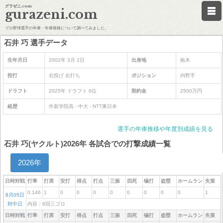
グラゼニ.com
gurazeni.com
プロ野球選手の年俸・年俸推移について調べてみました。
石井 巧 選手データ
生年月日
2002年 3月 2日
出身地
栃木
投打
右投げ 右打ち
ポジション
内野手
ドラフト
2025年 ドラフト 6位
契約金
2500万円
経歴
作新学院高 - 中大 - NTT東日本
選手の年俸推移や年度別成績を見る
石井 巧(ヤクルト)2026年 各試合での打撃成績一覧
2026年
日時対戦
打率
打席
安打
得点
打点
三振
四死
犠打
盗塁
ホームラン
失策
0.146
1
0
0
0
0
0
0
0
0
1
8月05日
対中日
内容：8回三ゴロ
日時対戦
打率
打席
安打
得点
打点
三振
四死
犠打
盗塁
ホームラン
失策