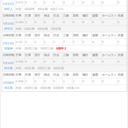
0.071
2
0
1
0
0
1
0
0
0
0
5月21日
対巨人
内容：2回四球 4回左飛 6回三ゴロ
日時対戦
打率
打席
安打
得点
打点
三振
四死
犠打
盗塁
ホームラン
失策
0.083
3
0
0
0
0
0
0
0
0
0
5月16日
対中日
内容：2回左飛 5回右飛 7回右飛
日時対戦
打率
打席
安打
得点
打点
三振
四死
犠打
盗塁
ホームラン
失策
0.111
3
1
1
1
2
0
0
0
0
0
5月13日
対阪神
内容：2回見三振 5回空三振
8回中２
日時対戦
打率
打席
安打
得点
打点
三振
四死
犠打
盗塁
ホームラン
失策
0.000
3
0
0
0
1
0
0
0
0
0
5月10日
対広島
内容：3回左飛 5回空三振 8回右飛
日時対戦
打率
打席
安打
得点
打点
三振
四死
犠打
盗塁
ホームラン
失策
0.000
3
0
0
0
1
1
0
0
0
0
5月09日
対広島
内容：2回空三振 4回左飛 6回四球 8回遊ゴロ