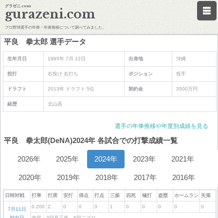
グラゼニ.com
gurazeni.com
プロ野球選手の年俸・年俸推移について調べてみました。
平良 拳太郎 選手データ
生年月日
1995年 7月 12日
出身地
沖縄
投打
右投げ 右打ち
ポジション
投手
ドラフト
2013年 ドラフト 5位
契約金
3500万円
経歴
北山高
選手の年俸推移や年度別成績を見る
平良 拳太郎(DeNA)2024年 各試合での打撃成績一覧
2026年
2025年
2024年
2023年
2021年
2020年
2019年
2018年
2017年
2016年
日時対戦
打率
打席
安打
得点
打点
三振
四死
犠打
盗塁
ホームラン
失策
0.200
2
0
0
0
1
0
0
0
0
0
7月11日
対中日
内容：2回見三振 5回二ゴロ