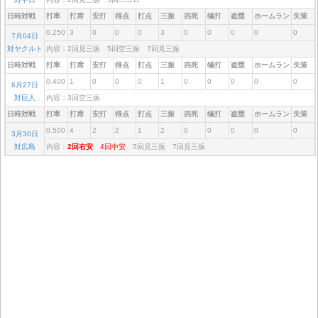
日時対戦
打率
打席
安打
得点
打点
三振
四死
犠打
盗塁
ホームラン
失策
0.250
3
0
0
0
3
0
0
0
0
0
7月04日
対ヤクルト
内容：2回見三振 5回空三振 7回見三振
日時対戦
打率
打席
安打
得点
打点
三振
四死
犠打
盗塁
ホームラン
失策
0.400
1
0
0
0
1
0
0
0
0
0
6月27日
対巨人
内容：3回空三振
日時対戦
打率
打席
安打
得点
打点
三振
四死
犠打
盗塁
ホームラン
失策
0.500
4
2
2
1
2
0
0
0
0
0
3月30日
対広島
内容：
2回右安
4回中安
5回見三振 7回見三振